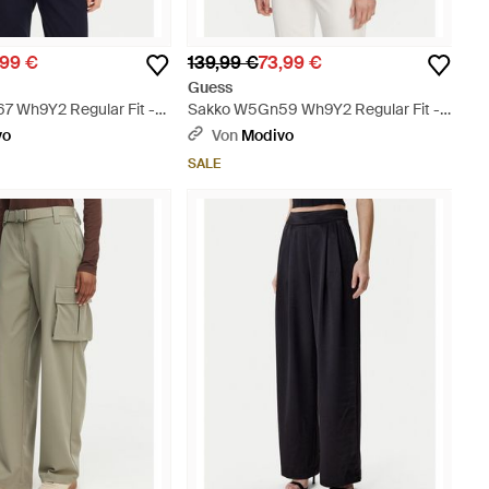
,99 €
139,99 €
73,99 €
Guess
 Wh9Y2 Regular Fit -
Sakko W5Gn59 Wh9Y2 Regular Fit -
Blau
vo
Von
Modivo
SALE