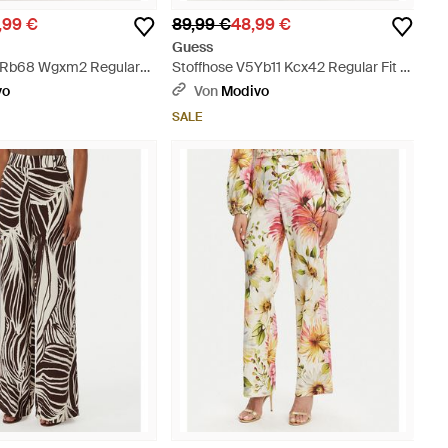
,99 €
89,99 €
48,99 €
Guess
5Rb68 Wgxm2 Regular
Stoffhose V5Yb11 Kcx42 Regular Fit -
Schwarz
vo
Von
Modivo
SALE