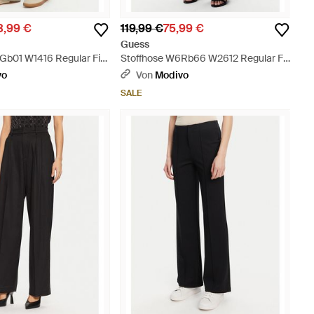
3,99 €
119,99 €
75,99 €
Guess
Gb01 W1416 Regular Fit
Stoffhose W6Rb66 W2612 Regular Fit
- Schwarz
vo
Von
Modivo
SALE