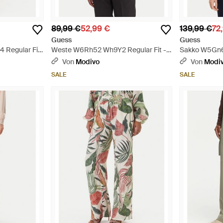
89,99 €
52,99 €
139,99 €
72
Guess
Guess
 Regular Fit
Weste W6Rh52 Wh9Y2 Regular Fit -
Sakko W5Gn67
Schwarz
Blau
Von
Modivo
Von
Modi
SALE
SALE