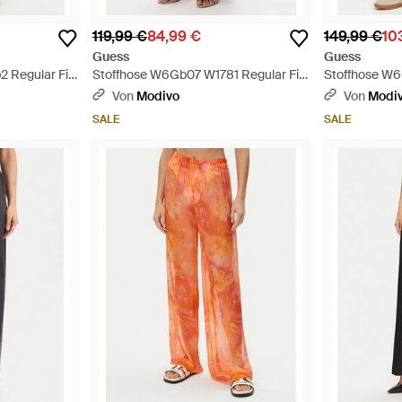
119,99 €
84,99 €
149,99 €
10
Guess
Guess
 Regular Fit
Stoffhose W6Gb07 W1781 Regular Fit
Stoffhose W6
- Mehrfarbig
- Grün
Von
Modivo
Von
Modi
SALE
SALE