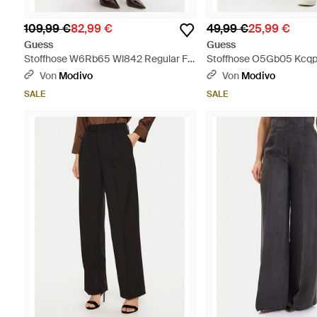
109,99 €
82,99 €
49,99 €
25,99 €
Guess
Guess
Stoffhose W6Rb65 Wl842 Regular Fit
Stoffhose O5Gb05 Kcqp2
- Blau
- Pink
Von
Modivo
Von
Modivo
SALE
SALE