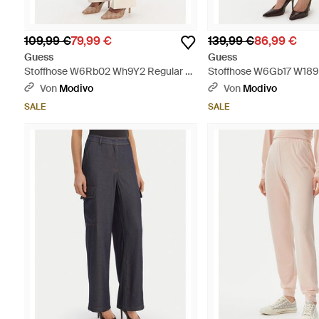
109,99 €
79,99 €
139,99 €
86,99 €
Guess
Guess
Stoffhose W6Rb02 Wh9Y2 Regular Fit
Stoffhose W6Gb17 W1894
- Natur
- Natur
Von
Modivo
Von
Modivo
SALE
SALE