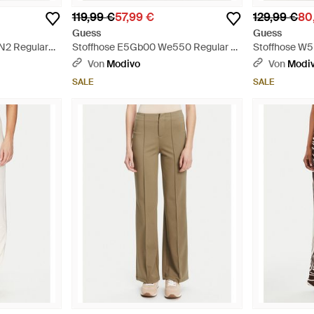
119,99 €
57,99 €
129,99 €
80
Guess
Guess
N2 Regular
Stoffhose E5Gb00 We550 Regular Fit
Stoffhose W
- Orange
Fit - Schwarz
Von
Modivo
Von
Modi
SALE
SALE