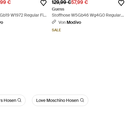
,99 €
129,99 €
57,99 €
Guess
Gb19 W1972 Regular Fit
Stoffhose W5Gb46 Wg4G0 Regular
Fit - Mehrfarbig
vo
Von
Modivo
SALE
rs Hosen
Love Moschino Hosen