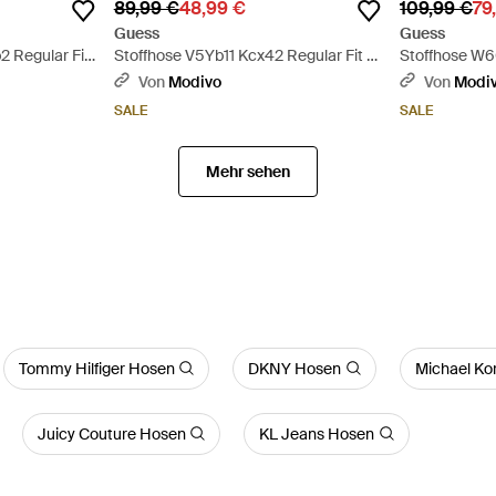
89,99 €
48,99 €
109,99 €
79
Guess
Guess
 Regular Fit
Stoffhose V5Yb11 Kcx42 Regular Fit -
Stoffhose W6
Natur
- Braun
Von
Modivo
Von
Modi
SALE
SALE
Mehr sehen
Tommy Hilfiger Hosen
DKNY Hosen
Michael Ko
Juicy Couture Hosen
KL Jeans Hosen