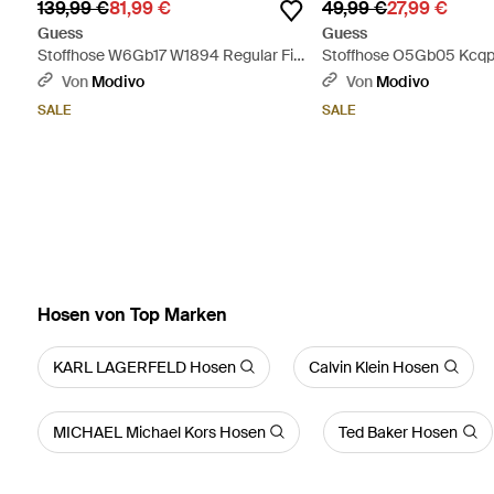
139,99 €
81,99 €
49,99 €
27,99 €
Guess
Guess
Stoffhose W6Gb17 W1894 Regular Fit
Stoffhose O5Gb05 Kcqp2
- Natur
- Weiß
Von
Modivo
Von
Modivo
SALE
SALE
Hosen von Top Marken
KARL LAGERFELD Hosen
Calvin Klein Hosen
MICHAEL Michael Kors Hosen
Ted Baker Hosen