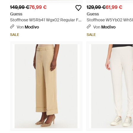
149,99 €
76,99 €
129,99 €
61,99 €
Guess
Guess
Stoffhose W5Rb41 Wgx02 Regular Fit
Stoffhose W5Yb02 Wh5
- Schwarz
Fit - Braun
Von
Modivo
Von
Modivo
SALE
SALE