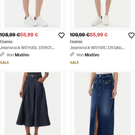
108,99 €
55,99 €
109,99 €
55,99 €
Guess
Guess
Jeansrock W5Yd0L D5R01
Jeansrock W5Yd1C D5Qkb
Regular Fit - Blau
Regular Fit - Blau
Von
Modivo
Von
Modivo
SALE
SALE