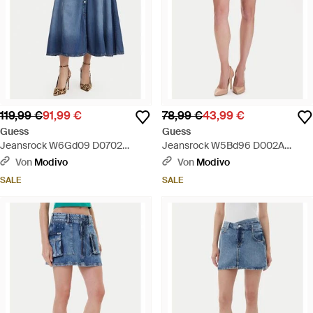
119,99 €
91,99 €
78,99 €
43,99 €
Guess
Guess
Jeansrock W6Gd09 D0702
Jeansrock W5Bd96 D002A
Regular Fit - Blau
Regular Fit - Blau
Von
Modivo
Von
Modivo
SALE
SALE