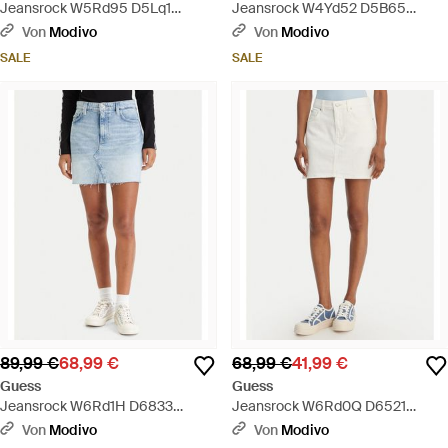
Jeansrock W5Rd95 D5Lq1
Jeansrock W4Yd52 D5B65
Regular Fit - Blau
Regular Fit - Blau
Von
Modivo
Von
Modivo
SALE
SALE
89,99 €
68,99 €
68,99 €
41,99 €
Guess
Guess
Jeansrock W6Rd1H D6833
Jeansrock W6Rd0Q D6521
Regular Fit - Blau
Regular Fit - Weiß
Von
Modivo
Von
Modivo