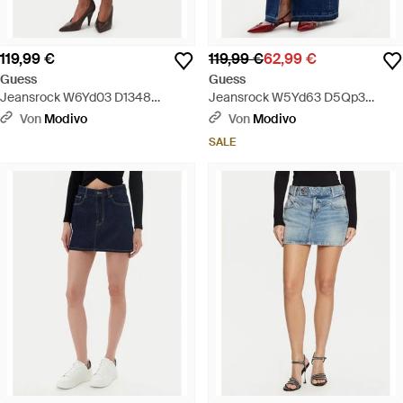
119,99 €
119,99 €
62,99 €
Guess
Guess
Jeansrock W6Yd03 D1348
Jeansrock W5Yd63 D5Qp3
Regular Fit - Blau
Regular Fit - Blau
Von
Modivo
Von
Modivo
SALE