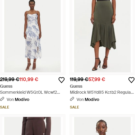
219,99 €
110,99 €
119,99 €
57,99 €
Guess
Guess
Sommerkleid W5Gt0L Wcwf2
Midirock W5Yd85 Kctb2 Regular
Regular Fit - Weiß
Fit - Grün
Von
Modivo
Von
Modivo
SALE
SALE