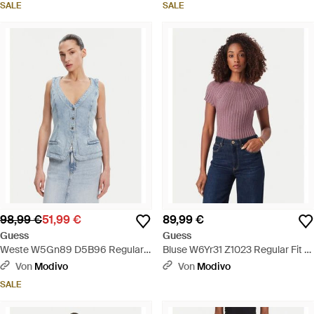
SALE
SALE
98,99 €
51,99 €
89,99 €
Guess
Guess
Weste W5Gn89 D5B96 Regular
Bluse W6Yr31 Z1023 Regular Fit -
Fit - Blau
Lila
Von
Modivo
Von
Modivo
SALE