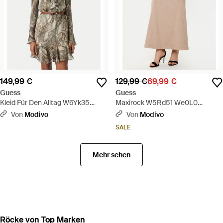
149,99 €
129,99 €
69,99 €
Guess
Guess
Kleid Für Den Alltag W6Yk35
Maxirock W5Rd51 We0L0
W2959 Regular Fit - Grün
Regular Fit - Natur
Von
Modivo
Von
Modivo
SALE
Mehr sehen
Röcke von Top Marken