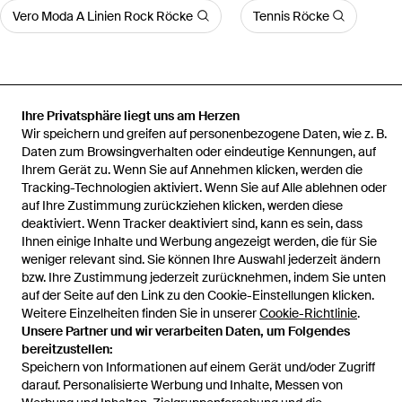
Vero Moda A Linien Rock Röcke
Tennis Röcke
Ihre Privatsphäre liegt uns am Herzen
Startseite
Damen Röcke
Guess Röcke
Jeansrock W5Gd83
Wir speichern und greifen auf personenbezogene Daten, wie z. B.
D5B96 Regular Fit
Daten zum Browsingverhalten oder eindeutige Kennungen, auf
Ihrem Gerät zu. Wenn Sie auf Annehmen klicken, werden die
Tracking-Technologien aktiviert. Wenn Sie auf Alle ablehnen oder
auf Ihre Zustimmung zurückziehen klicken, werden diese
deaktiviert. Wenn Tracker deaktiviert sind, kann es sein, dass
Hilfe und Informationen
Ihnen einige Inhalte und Werbung angezeigt werden, die für Sie
weniger relevant sind. Sie können Ihre Auswahl jederzeit ändern
bzw. Ihre Zustimmung jederzeit zurücknehmen, indem Sie unten
auf der Seite auf den Link zu den Cookie-Einstellungen klicken.
Weitere Einzelheiten finden Sie in unserer
Cookie-Richtlinie
.
Unsere Partner und wir verarbeiten Daten, um Folgendes
bereitzustellen:
Speichern von Informationen auf einem Gerät und/oder Zugriff
darauf. Personalisierte Werbung und Inhalte, Messen von