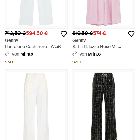
743,50 €
594,50 €
819,50 €
574 €
Genny
Genny
Pantalone Cashmere - Weiß
Satin Palazzo Hose Mit
Doppeltem Gürtel - Pink
Von
Miinto
Von
Miinto
SALE
SALE