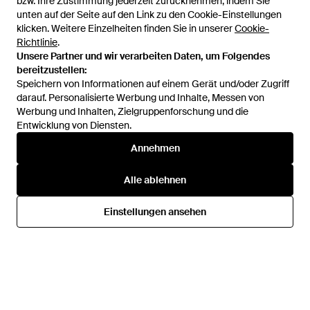
bzw. Ihre Zustimmung jederzeit zurücknehmen, indem Sie
bzw. Ihre Zustimmung jederzeit zurücknehmen, indem Sie
unten auf der Seite auf den Link zu den Cookie-Einstellungen
unten auf der Seite auf den Link zu den Cookie-Einstellungen
klicken. Weitere Einzelheiten finden Sie in unserer
klicken. Weitere Einzelheiten finden Sie in unserer
Cookie-
Cookie-
Richtlinie
Richtlinie
.
.
Unsere Partner und wir verarbeiten Daten, um Folgendes
Unsere Partner und wir verarbeiten Daten, um Folgendes
bereitzustellen:
bereitzustellen:
Speichern von Informationen auf einem Gerät und/oder Zugriff
Speichern von Informationen auf einem Gerät und/oder Zugriff
darauf. Personalisierte Werbung und Inhalte, Messen von
darauf. Personalisierte Werbung und Inhalte, Messen von
Werbung und Inhalten, Zielgruppenforschung und die
Werbung und Inhalten, Zielgruppenforschung und die
Entwicklung von Diensten.
Entwicklung von Diensten.
421 €
671 €
Annehmen
Annehmen
Genny
Genny
Stylische hose - Schwarz
Strickhose für frauen - Gelb
Alle ablehnen
Alle ablehnen
Von
Miinto
Von
Miinto
AUSVERKAUFT
Einstellungen ansehen
Einstellungen ansehen
AUSVERKAUFT