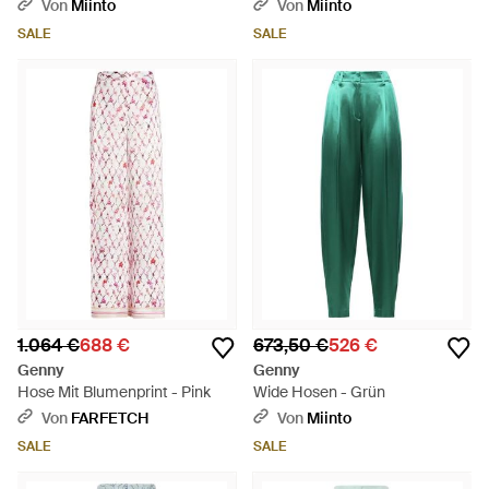
Von
Miinto
Von
Miinto
SALE
SALE
1.064 €
688 €
673,50 €
526 €
Genny
Genny
Hose Mit Blumenprint - Pink
Wide Hosen - Grün
Von
FARFETCH
Von
Miinto
SALE
SALE