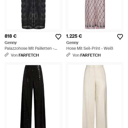
818 €
1.225 €
Genny
Genny
Palazzohose Mit Pailletten -
Hose Mit Seil-Print - Weiß
Schwarz
Von
FARFETCH
Von
FARFETCH