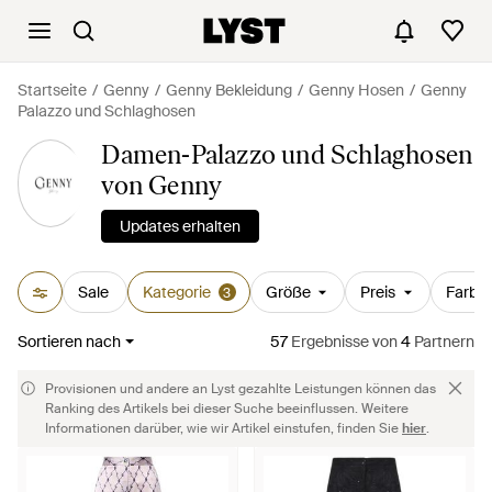
Startseite
Genny
Genny Bekleidung
Genny Hosen
Genny
Palazzo und Schlaghosen
Damen-Palazzo und Schlaghosen
von Genny
Updates erhalten
Sale
Kategorie
Größe
Preis
Farbe
3
Sortieren nach
57
Ergebnisse
von
4
Partnern
Provisionen und andere an Lyst gezahlte Leistungen können das
Ranking des Artikels bei dieser Suche beeinflussen. Weitere
Informationen darüber, wie wir Artikel einstufen, finden Sie
hier
.