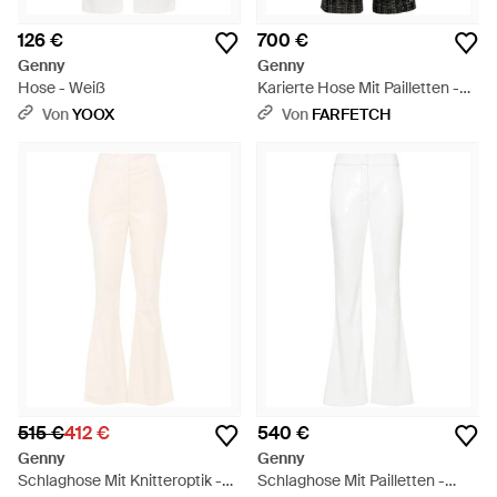
126 €
700 €
Genny
Genny
Hose - Weiß
Karierte Hose Mit Pailletten -
Schwarz
Von
YOOX
Von
FARFETCH
515 €
412 €
540 €
Genny
Genny
Schlaghose Mit Knitteroptik -
Schlaghose Mit Pailletten -