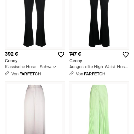
392 €
747 €
Genny
Genny
Klassische Hose - Schwarz
Ausgestellte High-Waist-Hose
- Blau
Von
FARFETCH
Von
FARFETCH