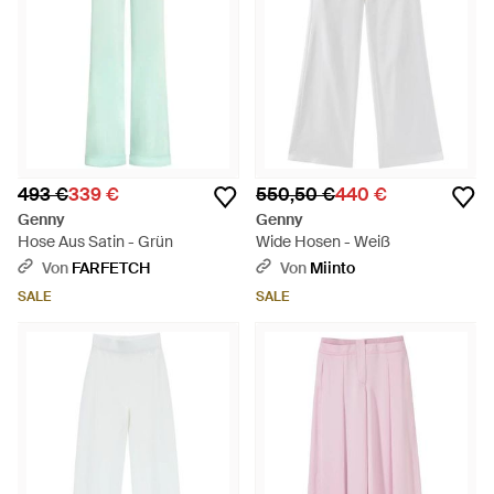
493 €
339 €
550,50 €
440 €
Genny
Genny
Hose Aus Satin - Grün
Wide Hosen - Weiß
Von
FARFETCH
Von
Miinto
SALE
SALE