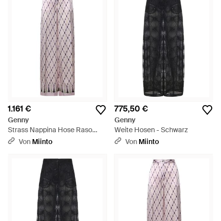
1.161 €
775,50 €
Genny
Genny
Strass Nappina Hose Raso
Weite Hosen - Schwarz
Seta Print Corde - Lila
Von
Miinto
Von
Miinto