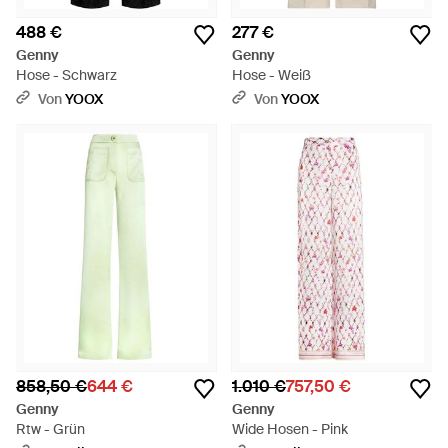
488 €
277 €
Genny
Genny
Hose - Schwarz
Hose - Weiß
Von
YOOX
Von
YOOX
858,50 €
644 €
1.010 €
757,50 €
Genny
Genny
Rtw - Grün
Wide Hosen - Pink