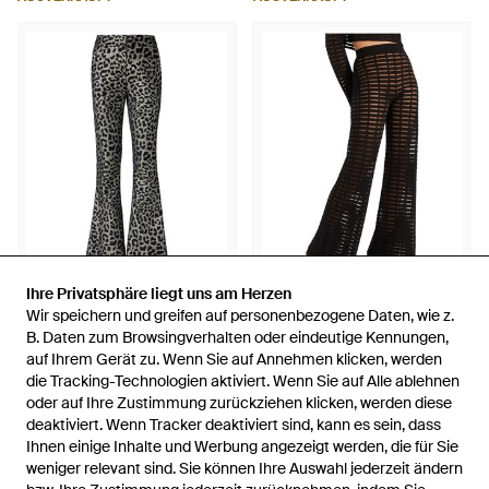
Ihre Privatsphäre liegt uns am Herzen
Ihre Privatsphäre liegt uns am Herzen
378 €
671 €
Wir speichern und greifen auf personenbezogene Daten, wie z.
Wir speichern und greifen auf personenbezogene Daten, wie z.
Genny
Genny
B. Daten zum Browsingverhalten oder eindeutige Kennungen,
B. Daten zum Browsingverhalten oder eindeutige Kennungen,
Hose golden - Schwarz
Hose - Schwarz
auf Ihrem Gerät zu. Wenn Sie auf Annehmen klicken, werden
auf Ihrem Gerät zu. Wenn Sie auf Annehmen klicken, werden
die Tracking-Technologien aktiviert. Wenn Sie auf Alle ablehnen
die Tracking-Technologien aktiviert. Wenn Sie auf Alle ablehnen
Von
Miinto
Von
Miinto
oder auf Ihre Zustimmung zurückziehen klicken, werden diese
oder auf Ihre Zustimmung zurückziehen klicken, werden diese
AUSVERKAUFT
AUSVERKAUFT
deaktiviert. Wenn Tracker deaktiviert sind, kann es sein, dass
deaktiviert. Wenn Tracker deaktiviert sind, kann es sein, dass
Ihnen einige Inhalte und Werbung angezeigt werden, die für Sie
Ihnen einige Inhalte und Werbung angezeigt werden, die für Sie
weniger relevant sind. Sie können Ihre Auswahl jederzeit ändern
weniger relevant sind. Sie können Ihre Auswahl jederzeit ändern