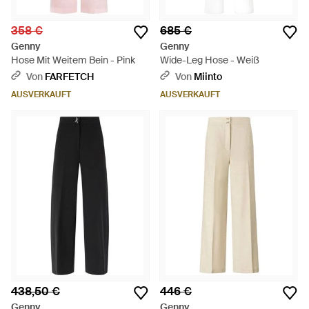
358 €
685 €
Genny
Genny
Hose Mit Weitem Bein - Pink
Wide-Leg Hose - Weiß
Von
FARFETCH
Von
Miinto
AUSVERKAUFT
AUSVERKAUFT
438,50 €
446 €
Genny
Genny