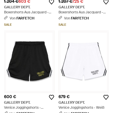
1.204 €
603 €
1.207 €
725 €
GALLERY DEPT.
GALLERY DEPT.
Boxershorts Aus Jacquard -
Boxershorts Aus Jacquard -
Schwarz
Grün
Von
FARFETCH
Von
FARFETCH
SALE
SALE
600 €
679 €
GALLERY DEPT.
GALLERY DEPT.
Venice Joggingshorts -
Venice Joggingshorts - Weiß
Schwarz