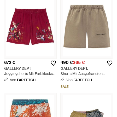
672 €
490 €
365 €
GALLERY DEPT.
GALLERY DEPT.
Joggingshorts Mit Farbklecks-
Shorts Mit Ausgefransten
Print - Rot
Kanten - Weiß
Von
FARFETCH
Von
FARFETCH
SALE