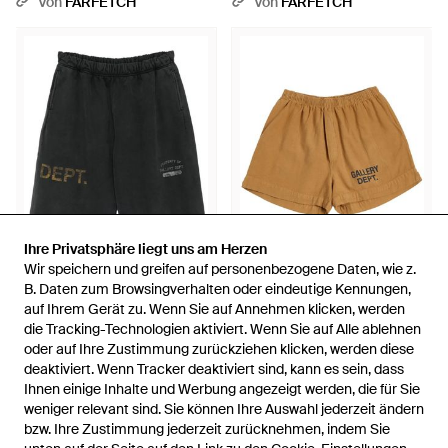
Von
FARFETCH
Von
FARFETCH
Ihre Privatsphäre liegt uns am Herzen
Ihre Privatsphäre liegt uns am Herzen
Wir speichern und greifen auf personenbezogene Daten, wie z.
Wir speichern und greifen auf personenbezogene Daten, wie z.
197 €
431 €
B. Daten zum Browsingverhalten oder eindeutige Kennungen,
B. Daten zum Browsingverhalten oder eindeutige Kennungen,
auf Ihrem Gerät zu. Wenn Sie auf Annehmen klicken, werden
auf Ihrem Gerät zu. Wenn Sie auf Annehmen klicken, werden
GALLERY DEPT.
GALLERY DEPT.
die Tracking-Technologien aktiviert. Wenn Sie auf Alle ablehnen
die Tracking-Technologien aktiviert. Wenn Sie auf Alle ablehnen
Shorts Mit Ausgefransten
French Zuma Shorts Mit Logo -
oder auf Ihre Zustimmung zurückziehen klicken, werden diese
oder auf Ihre Zustimmung zurückziehen klicken, werden diese
Kanten - Schwarz
Braun
Von
FARFETCH
Von
FARFETCH
deaktiviert. Wenn Tracker deaktiviert sind, kann es sein, dass
deaktiviert. Wenn Tracker deaktiviert sind, kann es sein, dass
AUSVERKAUFT
AUSVERKAUFT
Ihnen einige Inhalte und Werbung angezeigt werden, die für Sie
Ihnen einige Inhalte und Werbung angezeigt werden, die für Sie
weniger relevant sind. Sie können Ihre Auswahl jederzeit ändern
weniger relevant sind. Sie können Ihre Auswahl jederzeit ändern
bzw. Ihre Zustimmung jederzeit zurücknehmen, indem Sie
bzw. Ihre Zustimmung jederzeit zurücknehmen, indem Sie