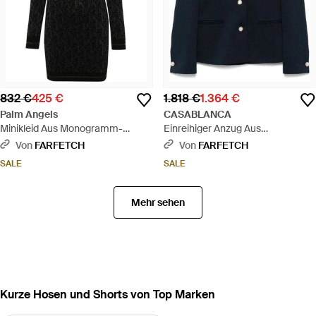
832 €
425 €
1.818 €
1.364 €
Palm Angels
CASABLANCA
Minikleid Aus Monogramm-
Einreihiger Anzug Aus
Jacquard - Schwarz
Monogramm-Jacquard - Blau
Von
FARFETCH
Von
FARFETCH
SALE
SALE
Mehr sehen
Kurze Hosen und Shorts von Top Marken