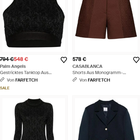
794 €
548 €
578 €
Palm Angels
CASABLANCA
Gestricktes Tanktop Aus
Shorts Aus Monogramm-
Monogramm-Jacquard -
Jacquard - Lila
Von
FARFETCH
Von
FARFETCH
Schwarz
SALE