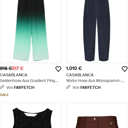
916 €
517 €
1.010 €
CASABLANCA
CASABLANCA
Seidenhose Aus Gradient Ping
Weite Hose Aus Monogramm-
Pong-Jacquard - Grün
Jacquard - Blau
Von
FARFETCH
Von
FARFETCH
SALE