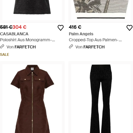
581 €
304 €
416 €
CASABLANCA
Palm Angels
Poloshirt Aus Monogramm-
Cropped-Top Aus Palmen-
Jacquard - Schwarz
Jacquard - Schwarz
Von
FARFETCH
Von
FARFETCH
SALE