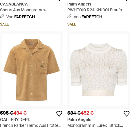
CASABLANCA
Palm Angels
Shorts Aus Monogramm-
PWHT010 R24 KNI001 Frau 's
Jacquard - Natur
Schwarzes Strickoberteil -
Von
FARFETCH
Von
FARFETCH
Schwarz
SALE
SALE
595 €
484 €
684 €
452 €
GALLERY DEPT.
Palm Angels
French Parker Hemd Aus Frottee
Monogramm in Lurex -Strick