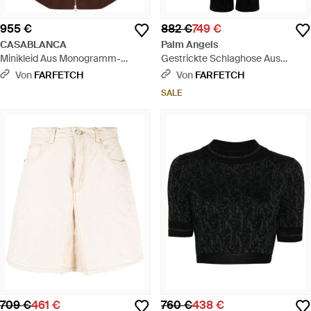
955 €
882 €
749 €
CASABLANCA
Palm Angels
Minikleid Aus Monogramm-
Gestrickte Schlaghose Aus
Jacquard - Braun
Monogramm-Jacquard -
Von
FARFETCH
Von
FARFETCH
Schwarz
SALE
709 €
461 €
760 €
438 €