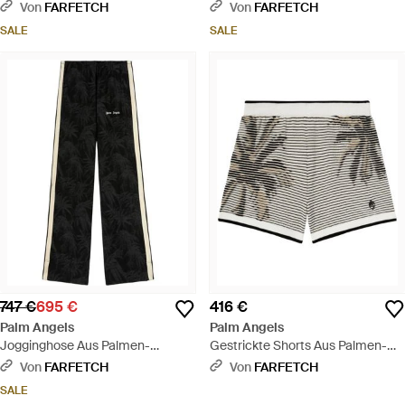
- Natur
geschnitten - Weiß
Von
FARFETCH
Von
FARFETCH
SALE
SALE
747 €
695 €
416 €
Palm Angels
Palm Angels
Jogginghose Aus Palmen-
Gestrickte Shorts Aus Palmen-
Jacquard - Schwarz
Jacquard - Grau
Von
FARFETCH
Von
FARFETCH
SALE