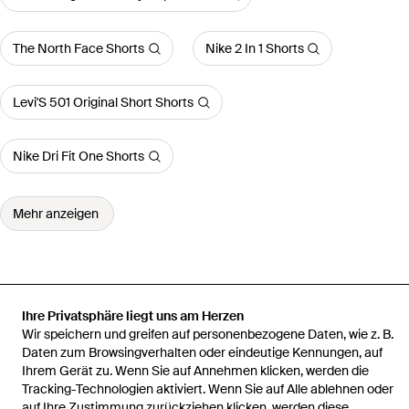
The North Face Shorts
Nike 2 In 1 Shorts
Levi'S 501 Original Short Shorts
Nike Dri Fit One Shorts
Mehr anzeigen
Startseite
Damen Kurze Hosen und Shorts
GALLERY DEPT. Kurze
Ihre Privatsphäre liegt uns am Herzen
Hosen und Shorts
Boxershorts Aus Jacquard
Wir speichern und greifen auf personenbezogene Daten, wie z. B.
Daten zum Browsingverhalten oder eindeutige Kennungen, auf
Ihrem Gerät zu. Wenn Sie auf Annehmen klicken, werden die
Tracking-Technologien aktiviert. Wenn Sie auf Alle ablehnen oder
auf Ihre Zustimmung zurückziehen klicken, werden diese