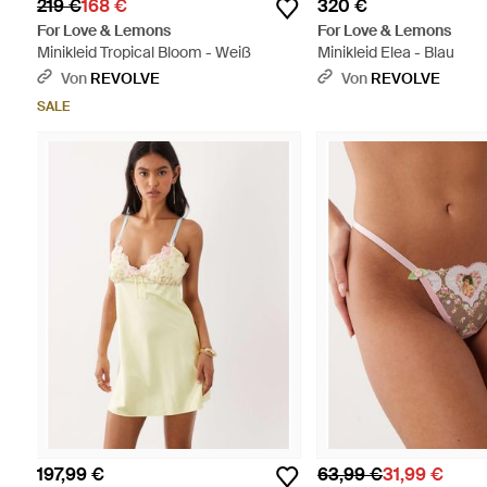
219 €
168 €
320 €
For Love & Lemons
For Love & Lemons
Minikleid Tropical Bloom - Weiß
Minikleid Elea - Blau
Von
REVOLVE
Von
REVOLVE
SALE
197,99 €
63,99 €
31,99 €