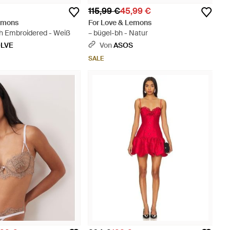
115,99 €
45,99 €
Lemons
For Love & Lemons
ah Embroidered - Weiß
– bügel-bh - Natur
LVE
Von
ASOS
SALE