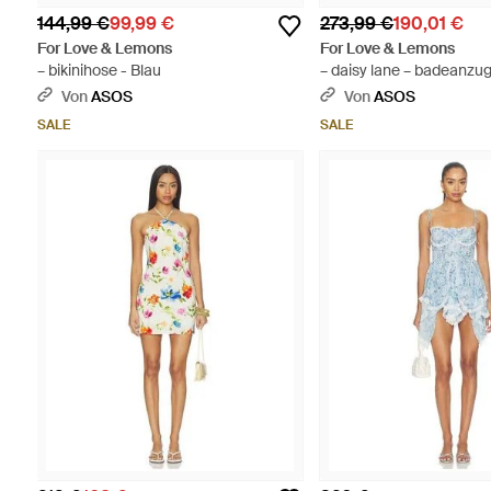
144,99 €
99,99 €
273,99 €
190,01 €
For Love & Lemons
For Love & Lemons
– bikinihose - Blau
– daisy lane – badeanzug
Von
ASOS
Von
ASOS
SALE
SALE