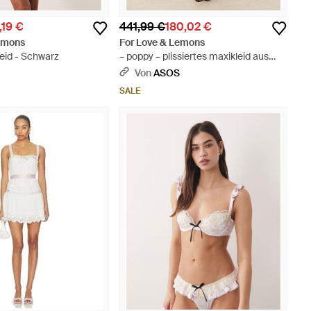
,19 €
441,99 €
180,02 €
Lemons
For Love & Lemons
eid - Schwarz
– poppy – plissiertes maxikleid aus
spitze - Natur
S
Von
ASOS
SALE