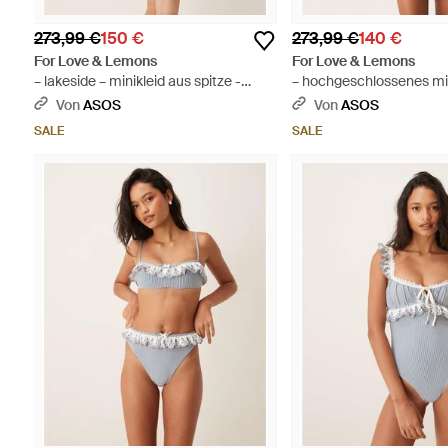
273,99 €
150 €
273,99 €
140 €
For Love & Lemons
For Love & Lemons
– lakeside – minikleid aus spitze -
– hochgeschlossenes min
Natur
spitze - Natur
Von
ASOS
Von
ASOS
SALE
SALE