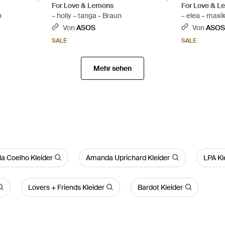
For Love & Lemons
For Love & 
n
– holly – tanga - Braun
– elea – maxik
rückenschnü
Von
ASOS
Von
ASO
pfirsichfarb
SALE
SALE
Pink
Mehr sehen
a Coelho Kleider
Amanda Uprichard Kleider
LPA Kl
Lovers + Friends Kleider
Bardot Kleider