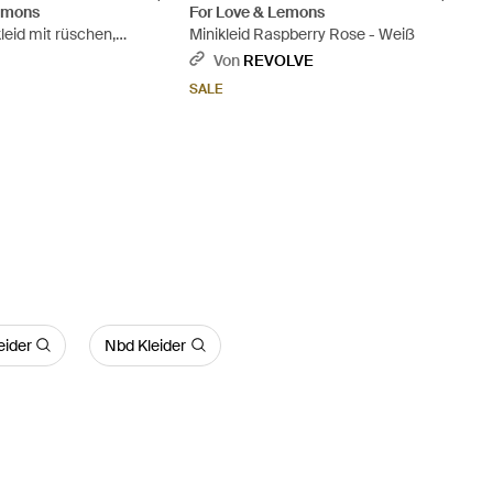
Lemons
For Love & Lemons
leid mit rüschen,
Minikleid Raspberry Rose - Weiß
rung und
S
Von
REVOLVE
enem blumenmuster -
SALE
eider
Nbd Kleider