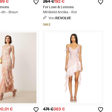
,99 €
264 €
192 €
Lemons
For Love & Lemons
l-bh - Braun
Minikleid Annika - Rot
S
Von
REVOLVE
SALE
00,01 €
474 €
363 €