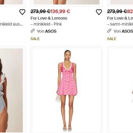
273,99 €
136,99 €
273,99 €
82
For Love & Lemons
For Love & 
ikleid aus
– minikleid - Pink
– samt-minikl
Von
ASOS
Von
ASO
SALE
SALE