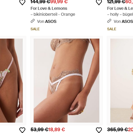
144,99 €
99,99 €
121,99 €
60
For Love & Lemons
For Love & 
– bikinioberteil - Orange
– holly – büge
Von
ASOS
Von
ASO
SALE
SALE
53,99 €
18,89 €
365,99 €
2