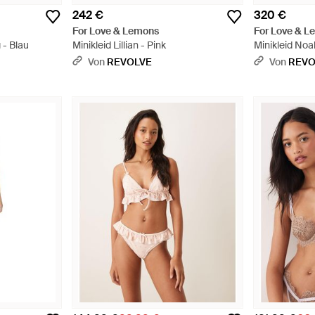
242 €
320 €
For Love & Lemons
For Love & 
 - Blau
Minikleid Lillian - Pink
Minikleid No
Von
REVOLVE
Von
REVO