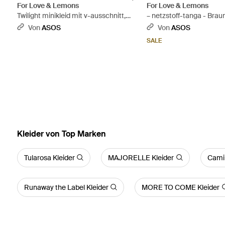
For Love & Lemons
For Love & Lemons
Twilight minikleid mit v-ausschnitt,
– netzstoff-tanga - Brau
blumenmuster und spitzendetail -
Von
ASOS
Von
ASOS
Natur
SALE
Kleider von Top Marken
Tularosa Kleider
MAJORELLE Kleider
Camil
Runaway the Label Kleider
MORE TO COME Kleider