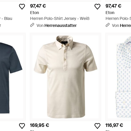
97,47 €
97,47 €
Eton
Eton
 - Blau
Herren Polo-Shirt Jersey - Weiß
Herren Polo-S
r
Von
Herrenausstatter
Von
Herre
169,95 €
116,97 €