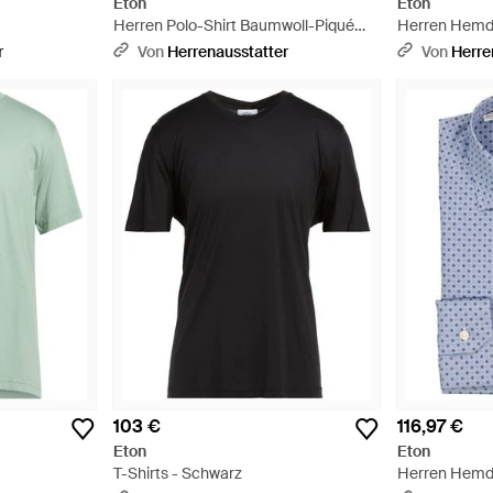
Eton
Eton
Herren Polo-Shirt Baumwoll-Piqué
Herren Hemd 
Meliert - Natur
Weiß
r
Von
Herrenausstatter
Von
Herre
103 €
116,97 €
Eton
Eton
T-Shirts - Schwarz
Herren Hemd