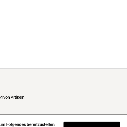
 von Artikeln
 um Folgendes bereitzustellen:
 Daten nicht verkaufen oder