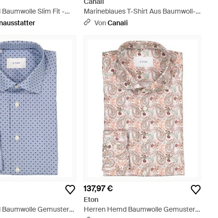
Canali
Baumwolle Slim Fit -
Marineblaues T-Shirt Aus Baumwoll-
Interlock-Jersey Im Regular Fit
nausstatter
Von
Canali
137,97 €
Eton
 Baumwolle Gemustert
Herren Hemd Baumwolle Gemustert