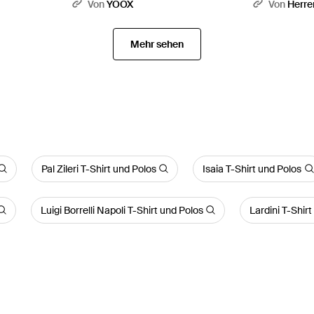
Slim Fit - Bla
Von
YOOX
Von
Herre
Mehr sehen
Pal Zileri T-Shirt und Polos
Isaia T-Shirt und Polos
Luigi Borrelli Napoli T-Shirt und Polos
Lardini T-Shir