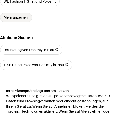
WE Fashion T-Shirt und Polos
Mehr anzeigen
Ähnliche Suchen
Bekleidung von Denimfy in Blau
T-Shirt und Polos von Denimfy in Blau
Ihre Privatsphäre liegt uns am Herzen
Startseite
Herren T-Shirt und Polos
Tshirt Herren Baumwolle
Wir speichern und greifen auf personenbezogene Daten, wie z. B.
Regular Fit Dfnuri 4Er Pack Set
Daten zum Browsingverhalten oder eindeutige Kennungen, auf
Ihrem Gerät zu. Wenn Sie auf Annehmen klicken, werden die
Tracking-Technologien aktiviert. Wenn Sie auf Alle ablehnen oder