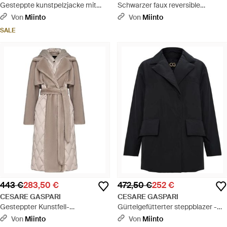
Gesteppte kunstpelzjacke mit
Schwarzer faux reversible
gürtel - Schwarz
shearling langer tel - Schwarz
Von
Miinto
Von
Miinto
SALE
443 €
283,50 €
472,50 €
252 €
CESARE GASPARI
CESARE GASPARI
Gesteppter Kunstfell-
Gürtelgefütterter steppblazer -
Perlenmantel Mit Gürtel - Natur
schwarz
Von
Miinto
Von
Miinto