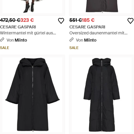
472,50 €
323 €
551 €
185 €
CESARE GASPARI
CESARE GASPARI
Wintermantel mit gürtel aus
Oversized daunenmantel mit
kunstpelz - Grau
kapuze und kunstpelzärmeln -
Von
Miinto
Von
Miinto
grau - Schwarz
SALE
SALE