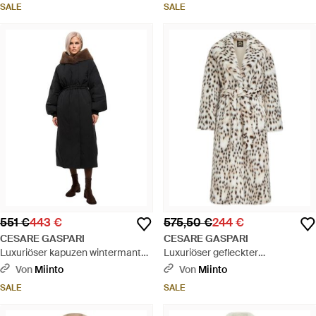
SALE
SALE
551 €
443 €
575,50 €
244 €
CESARE GASPARI
CESARE GASPARI
Luxuriöser kapuzen wintermantel
Luxuriöser gefleckter
- Schwarz
kunstpelzmantel - Weiß
Von
Miinto
Von
Miinto
SALE
SALE