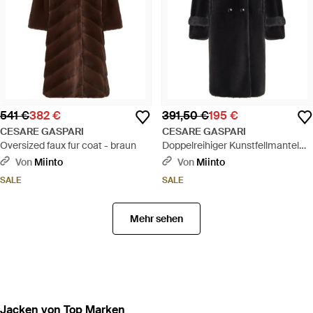
541 €
382 €
391,50 €
195 €
CESARE GASPARI
CESARE GASPARI
Oversized faux fur coat - braun
Doppelreihiger Kunstfellmantel
Miriam Mit Knöpfen - Schwarz
Von
Miinto
Von
Miinto
SALE
SALE
Mehr sehen
Jacken von Top Marken