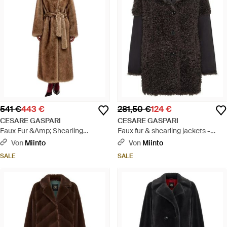
541 €
443 €
281,50 €
124 €
CESARE GASPARI
CESARE GASPARI
Faux Fur &Amp; Shearling
Faux fur & shearling jackets -
Jackets - Braun
Schwarz
Von
Miinto
Von
Miinto
SALE
SALE