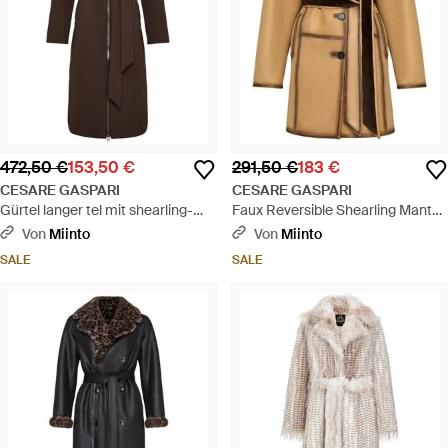
472,50 €
153,50 €
291,50 €
183 €
CESARE GASPARI
CESARE GASPARI
Gürtel langer tel mit shearling-
Faux Reversible Shearling Mantel
kragen - Braun
Mit Gürtel - Braun
Von
Miinto
Von
Miinto
SALE
SALE