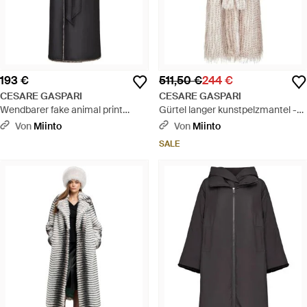
193 €
511,50 €
244 €
CESARE GASPARI
CESARE GASPARI
Wendbarer fake animal print
Gürtel langer kunstpelzmantel -
shearling tel lang - Schwarz
Natur
Von
Miinto
Von
Miinto
SALE