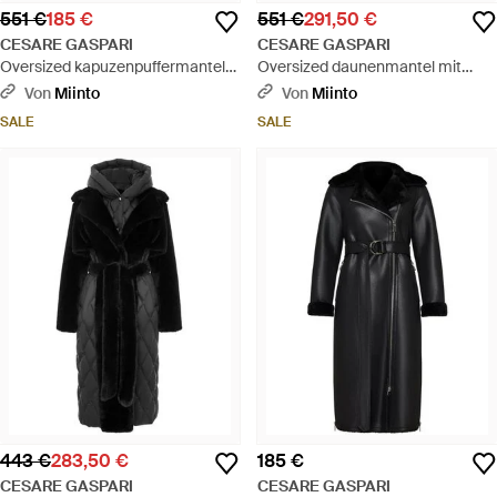
551 €
185 €
551 €
291,50 €
CESARE GASPARI
CESARE GASPARI
Oversized kapuzenpuffermantel
Oversized daunenmantel mit
mit kunstpelzbündchen - schwarz
kapuze und kunstpelzärmeln -
Von
Miinto
Von
Miinto
Schwarz
SALE
SALE
443 €
283,50 €
185 €
CESARE GASPARI
CESARE GASPARI