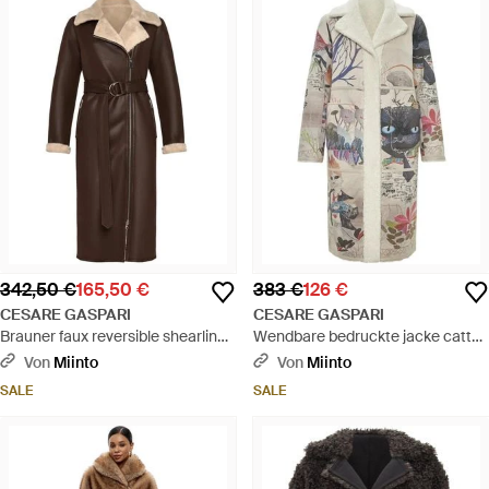
342,50 €
165,50 €
383 €
126 €
CESARE GASPARI
CESARE GASPARI
Brauner faux reversible shearling
Wendbare bedruckte jacke catty -
langer tel - Braun
weiß - Natur
Von
Miinto
Von
Miinto
SALE
SALE