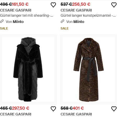
496 €
161,50 €
537 €
256,50 €
CESARE GASPARI
CESARE GASPARI
Gürtel langer tel mit shearling-
Gürtel langer kunstpelzmantel -
kragen - Braun
Natur
Von
Miinto
Von
Miinto
SALE
SALE
465 €
297,50 €
568 €
401 €
CESARE GASPARI
CESARE GASPARI