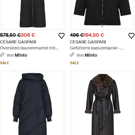
578,50 €
306 €
496 €
194,50 €
CESARE GASPARI
CESARE GASPARI
Oversized daunenmantel mit
Gefütterte kapuzenjacke -
kapuze und kunstpelzärmeln -
schwarz
Von
Miinto
Von
Miinto
Schwarz
SALE
SALE