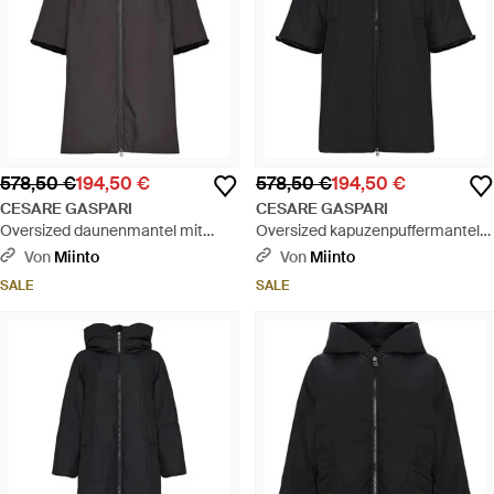
578,50 €
194,50 €
578,50 €
194,50 €
CESARE GASPARI
CESARE GASPARI
Oversized daunenmantel mit
Oversized kapuzenpuffermantel
kapuze und kunstpelzärmeln -
mit kunstpelzbündchen - schwarz
Von
Miinto
Von
Miinto
grau - Schwarz
SALE
SALE