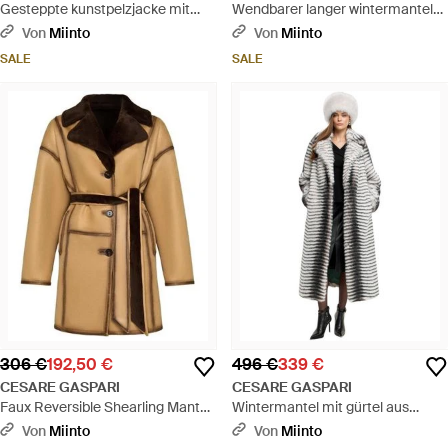
Gesteppte kunstpelzjacke mit
Wendbarer langer wintermantel
gürtel - Schwarz
aus kunstpelz - Braun
Von
Miinto
Von
Miinto
SALE
SALE
306 €
192,50 €
496 €
339 €
CESARE GASPARI
CESARE GASPARI
Faux Reversible Shearling Mantel
Wintermantel mit gürtel aus
Mit Gürtel - Braun
kunstpelz - Grau
Von
Miinto
Von
Miinto