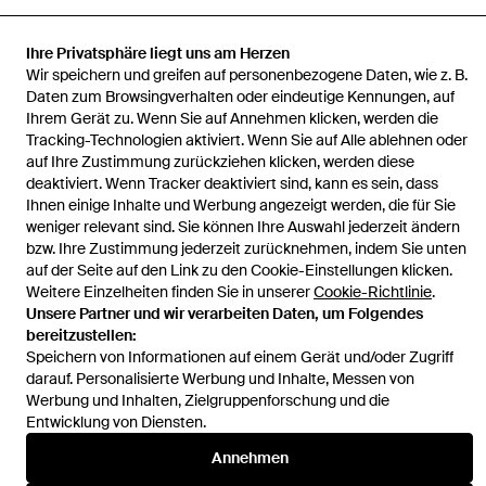
Ihre Privatsphäre liegt uns am Herzen
Wir speichern und greifen auf personenbezogene Daten, wie z. B.
Startseite
Damen Mäntel
Luxuriöser kapuzen wintermantel
Daten zum Browsingverhalten oder eindeutige Kennungen, auf
Ihrem Gerät zu. Wenn Sie auf Annehmen klicken, werden die
Tracking-Technologien aktiviert. Wenn Sie auf Alle ablehnen oder
auf Ihre Zustimmung zurückziehen klicken, werden diese
deaktiviert. Wenn Tracker deaktiviert sind, kann es sein, dass
Ihnen einige Inhalte und Werbung angezeigt werden, die für Sie
Hilfe und Informationen
weniger relevant sind. Sie können Ihre Auswahl jederzeit ändern
bzw. Ihre Zustimmung jederzeit zurücknehmen, indem Sie unten
auf der Seite auf den Link zu den Cookie-Einstellungen klicken.
Weitere Einzelheiten finden Sie in unserer
Cookie-Richtlinie
.
Unsere Partner und wir verarbeiten Daten, um Folgendes
bereitzustellen:
Speichern von Informationen auf einem Gerät und/oder Zugriff
darauf. Personalisierte Werbung und Inhalte, Messen von
Werbung und Inhalten, Zielgruppenforschung und die
Entwicklung von Diensten.
Annehmen