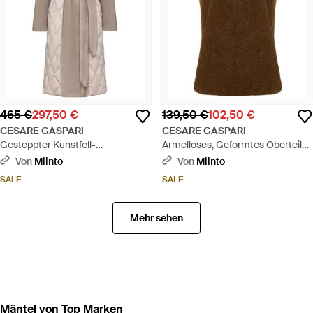
465 €
297,50 €
139,50 €
102,50 €
CESARE GASPARI
CESARE GASPARI
Gesteppter Kunstfell-
Ärmelloses, Geformtes Oberteil
Perlenmantel Mit Gürtel - Natur
Aus Kunstpelz Mit Kragen - Braun
Von
Miinto
Von
Miinto
SALE
SALE
Mehr sehen
Mäntel von Top Marken