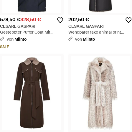
578,50 €
328,50 €
202,50 €
CESARE GASPARI
CESARE GASPARI
Gesteppter Puffer Coat Mit
Wendbarer fake animal print
Übergroßer Kapuze - Blau
shearling tel lang - Schwarz
Von
Miinto
Von
Miinto
SALE