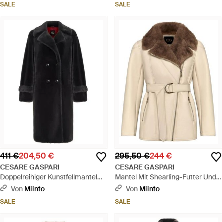
SALE
SALE
411 €
204,50 €
295,50 €
244 €
CESARE GASPARI
CESARE GASPARI
Doppelreihiger Kunstfellmantel
Mantel Mit Shearling-Futter Und
Miriam Mit Knöpfen - Schwarz
Gürtel - Natur
Von
Miinto
Von
Miinto
SALE
SALE