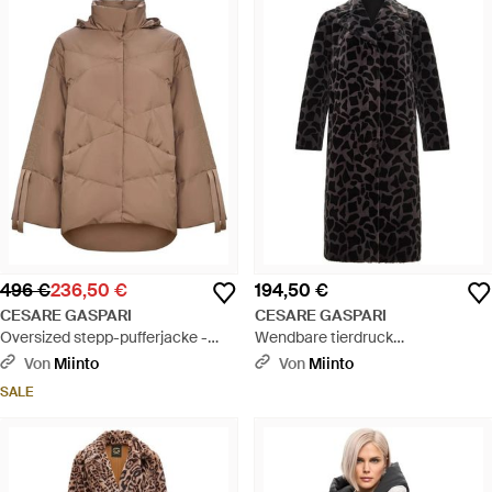
496 €
236,50 €
194,50 €
CESARE GASPARI
CESARE GASPARI
Oversized stepp-pufferjacke -
Wendbare tierdruck
Braun
kunstpelzmantel - Schwarz
Von
Miinto
Von
Miinto
SALE