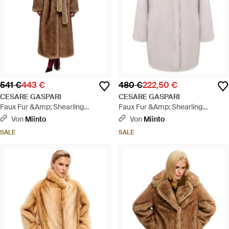
541 €
443 €
480 €
222,50 €
CESARE GASPARI
CESARE GASPARI
Faux Fur &Amp; Shearling
Faux Fur &Amp; Shearling
Jackets - Braun
Jackets - Weiß
Von
Miinto
Von
Miinto
SALE
SALE