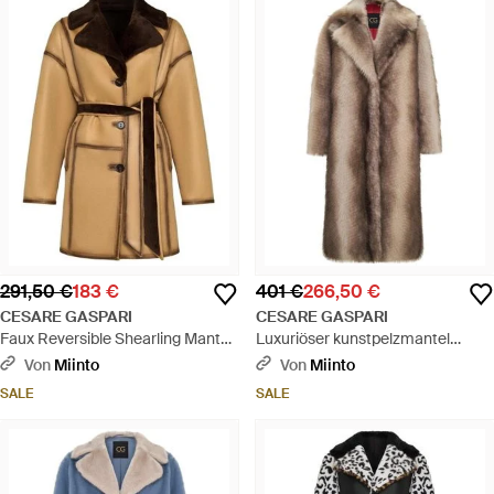
291,50 €
183 €
401 €
266,50 €
CESARE GASPARI
CESARE GASPARI
Faux Reversible Shearling Mantel
Luxuriöser kunstpelzmantel
Mit Gürtel - Braun
natalie - braun
Von
Miinto
Von
Miinto
SALE
SALE