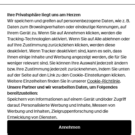
Ihre Privatsphäre liegt uns am Herzen
Wir speichern und greifen auf personenbezogene Daten, wie z. B.
Startseite
Damen Mäntel
Faux Fur &Amp; Shearling Jackets
Daten zum Browsingverhalten oder eindeutige Kennungen, auf
Ihrem Gerät zu. Wenn Sie auf Annehmen klicken, werden die
Tracking-Technologien aktiviert. Wenn Sie auf Alle ablehnen oder
auf Ihre Zustimmung zurückziehen klicken, werden diese
deaktiviert. Wenn Tracker deaktiviert sind, kann es sein, dass
Ihnen einige Inhalte und Werbung angezeigt werden, die für Sie
Hilfe und Informationen
weniger relevant sind. Sie können Ihre Auswahl jederzeit ändern
bzw. Ihre Zustimmung jederzeit zurücknehmen, indem Sie unten
auf der Seite auf den Link zu den Cookie-Einstellungen klicken.
Weitere Einzelheiten finden Sie in unserer
Cookie-Richtlinie
.
Unsere Partner und wir verarbeiten Daten, um Folgendes
bereitzustellen:
Speichern von Informationen auf einem Gerät und/oder Zugriff
darauf. Personalisierte Werbung und Inhalte, Messen von
Werbung und Inhalten, Zielgruppenforschung und die
Entwicklung von Diensten.
Annehmen