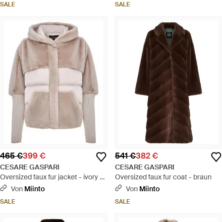
SALE
SALE
465 €
399 €
541 €
382 €
CESARE GASPARI
CESARE GASPARI
Oversized faux fur jacket - ivory -
Oversized faux fur coat - braun
Grau
Von
Miinto
Von
Miinto
SALE
SALE