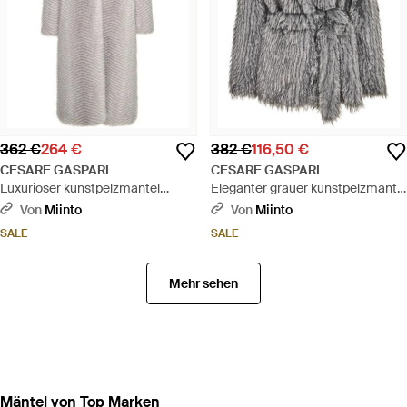
362 €
264 €
382 €
116,50 €
CESARE GASPARI
CESARE GASPARI
Luxuriöser kunstpelzmantel
Eleganter grauer kunstpelzmantel
natalie - weiß - Grau
- luxuriöse winterbekleidung für
Von
Miinto
Von
Miinto
frauen
SALE
SALE
Mehr sehen
Mäntel von Top Marken