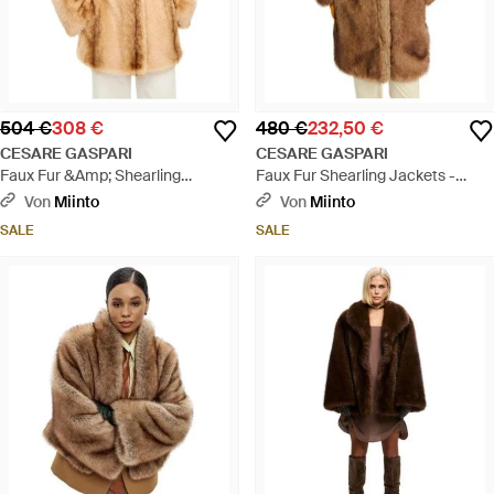
504 €
308 €
480 €
232,50 €
CESARE GASPARI
CESARE GASPARI
Faux Fur &Amp; Shearling
Faux Fur Shearling Jackets -
Jackets - Mettallic
Braun
Von
Miinto
Von
Miinto
SALE
SALE