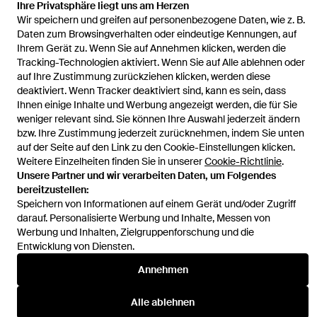
Ihre Privatsphäre liegt uns am Herzen
Startseite
Damen Jacken
Eleganter grauer kunstpelzmantel -
Wir speichern und greifen auf personenbezogene Daten, wie z. B.
luxuriöse winterbekleidung für frauen
Daten zum Browsingverhalten oder eindeutige Kennungen, auf
Ihrem Gerät zu. Wenn Sie auf Annehmen klicken, werden die
Tracking-Technologien aktiviert. Wenn Sie auf Alle ablehnen oder
auf Ihre Zustimmung zurückziehen klicken, werden diese
deaktiviert. Wenn Tracker deaktiviert sind, kann es sein, dass
Ihnen einige Inhalte und Werbung angezeigt werden, die für Sie
Hilfe und Informationen
weniger relevant sind. Sie können Ihre Auswahl jederzeit ändern
bzw. Ihre Zustimmung jederzeit zurücknehmen, indem Sie unten
auf der Seite auf den Link zu den Cookie-Einstellungen klicken.
Weitere Einzelheiten finden Sie in unserer
Cookie-Richtlinie
.
Unsere Partner und wir verarbeiten Daten, um Folgendes
bereitzustellen:
Speichern von Informationen auf einem Gerät und/oder Zugriff
darauf. Personalisierte Werbung und Inhalte, Messen von
Werbung und Inhalten, Zielgruppenforschung und die
Entwicklung von Diensten.
Annehmen
Alle ablehnen