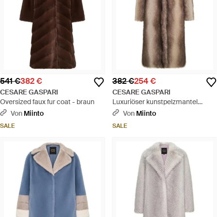
541 €
382 €
382 €
254 €
CESARE GASPARI
CESARE GASPARI
Oversized faux fur coat - braun
Luxuriöser kunstpelzmantel
natalie - braun
Von
Miinto
Von
Miinto
SALE
SALE