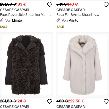
291,50 €
183 €
541 €
443 €
CESARE GASPARI
CESARE GASPARI
Faux Reversible Shearling Mantel
Faux Fur &Amp; Shearling
Mit Gürtel - Braun
Jackets - Braun
Von
Miinto
Von
Miinto
SALE
SALE
281,50 €
124 €
480 €
222,50 €
CESARE GASPARI
CESARE GASPARI