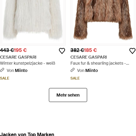
443 €
195 €
382 €
185 €
CESARE GASPARI
CESARE GASPARI
Winter kunstpelzjacke - weiß
Faux fur & shearling jackets -
Braun
Von
Miinto
Von
Miinto
SALE
SALE
Mehr sehen
Jacken von Top Marken