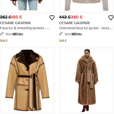
362 €
195 €
443 €
380 €
CESARE GASPARI
CESARE GASPARI
Faux fur & shearling jackets -
Oversized faux fur jacket - ivory -
Schwarz
Grau
Von
Miinto
Von
Miinto
SALE
SALE