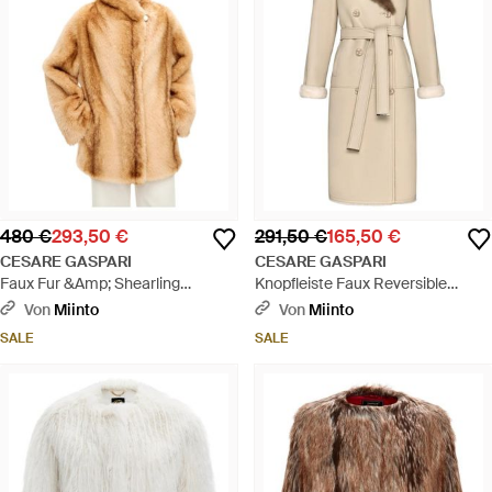
480 €
293,50 €
291,50 €
165,50 €
CESARE GASPARI
CESARE GASPARI
Faux Fur &Amp; Shearling
Knopfleiste Faux Reversible
Jackets - Mettallic
Langer Mantel - Natur
Von
Miinto
Von
Miinto
SALE
SALE