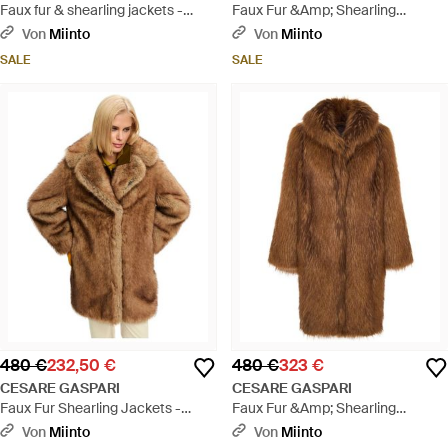
Faux fur & shearling jackets -
Faux Fur &Amp; Shearling
Schwarz
Jackets - Weiß
Von
Miinto
Von
Miinto
SALE
SALE
480 €
232,50 €
480 €
323 €
CESARE GASPARI
CESARE GASPARI
Faux Fur Shearling Jackets -
Faux Fur &Amp; Shearling
Braun
Jackets - Braun
Von
Miinto
Von
Miinto