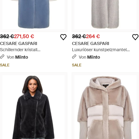
362 €
271,50 €
362 €
264 €
CESARE GASPARI
CESARE GASPARI
Schillernder kristall
Luxuriöser kunstpelzmantel
kunstpelzmantel - blau
natalie - weiß - Grau
Von
Miinto
Von
Miinto
SALE
SALE