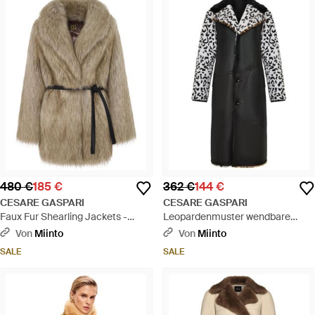
480 €
185 €
362 €
144 €
CESARE GASPARI
CESARE GASPARI
Faux Fur Shearling Jackets -
Leopardenmuster wendbare
Natur
kunstpelzjacke - Schwarz
Von
Miinto
Von
Miinto
SALE
SALE