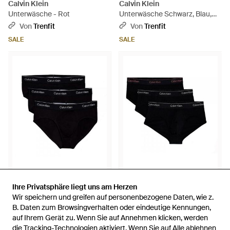
Calvin Klein
Calvin Klein
Unterwäsche - Rot
Unterwäsche Schwarz, Blau,
Blau - Schwarz
Von
Trenfit
Von
Trenfit
SALE
SALE
42,90 €
25,74 €
44,90 €
26,94 €
Ihre Privatsphäre liegt uns am Herzen
Ihre Privatsphäre liegt uns am Herzen
Wir speichern und greifen auf personenbezogene Daten, wie z.
Wir speichern und greifen auf personenbezogene Daten, wie z.
Calvin Klein
Calvin Klein
B. Daten zum Browsingverhalten oder eindeutige Kennungen,
B. Daten zum Browsingverhalten oder eindeutige Kennungen,
Unterwäsche - Schwarz
Unterwäsche - Schwarz
auf Ihrem Gerät zu. Wenn Sie auf Annehmen klicken, werden
auf Ihrem Gerät zu. Wenn Sie auf Annehmen klicken, werden
Von
Trenfit
Von
Trenfit
die Tracking-Technologien aktiviert. Wenn Sie auf Alle ablehnen
die Tracking-Technologien aktiviert. Wenn Sie auf Alle ablehnen