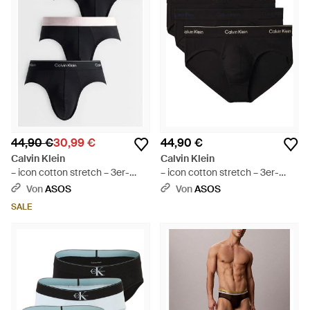
44,90 €
30,99 €
44,90 €
Calvin Klein
Calvin Klein
– icon cotton stretch – 3er-
– icon cotton stretch – 3er-
pack hüftslips - Schwarz
pack eng geschnittene
Von
ASOS
Von
ASOS
hüftslips - Schwarz
SALE