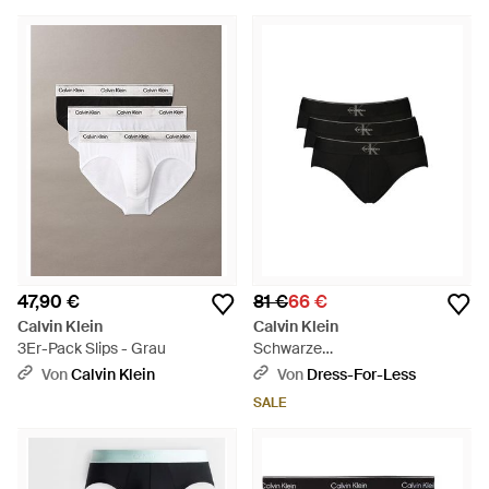
47,90 €
81 €
66 €
Calvin Klein
Calvin Klein
3Er-Pack Slips - Grau
Schwarze
Baumwollunterwäsche Für
Von
Calvin Klein
Von
Dress-For-Less
Männer - Schwarz
SALE