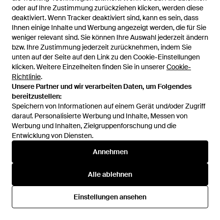
SALE
SALE
oder auf Ihre Zustimmung zurückziehen klicken, werden diese
oder auf Ihre Zustimmung zurückziehen klicken, werden diese
deaktiviert. Wenn Tracker deaktiviert sind, kann es sein, dass
deaktiviert. Wenn Tracker deaktiviert sind, kann es sein, dass
Ihnen einige Inhalte und Werbung angezeigt werden, die für Sie
Ihnen einige Inhalte und Werbung angezeigt werden, die für Sie
weniger relevant sind. Sie können Ihre Auswahl jederzeit ändern
weniger relevant sind. Sie können Ihre Auswahl jederzeit ändern
bzw. Ihre Zustimmung jederzeit zurücknehmen, indem Sie
bzw. Ihre Zustimmung jederzeit zurücknehmen, indem Sie
unten auf der Seite auf den Link zu den Cookie-Einstellungen
unten auf der Seite auf den Link zu den Cookie-Einstellungen
klicken. Weitere Einzelheiten finden Sie in unserer
klicken. Weitere Einzelheiten finden Sie in unserer
Cookie-
Cookie-
Richtlinie
Richtlinie
.
.
Unsere Partner und wir verarbeiten Daten, um Folgendes
Unsere Partner und wir verarbeiten Daten, um Folgendes
bereitzustellen:
bereitzustellen:
Speichern von Informationen auf einem Gerät und/oder Zugriff
Speichern von Informationen auf einem Gerät und/oder Zugriff
darauf. Personalisierte Werbung und Inhalte, Messen von
darauf. Personalisierte Werbung und Inhalte, Messen von
Werbung und Inhalten, Zielgruppenforschung und die
Werbung und Inhalten, Zielgruppenforschung und die
Entwicklung von Diensten.
Entwicklung von Diensten.
44,90 €
38,16 €
49,90 €
37,42 €
Annehmen
Annehmen
Calvin Klein
Calvin Klein
Unterwäsche - Weiß
Unterwäsche - Schwarz
Alle ablehnen
Alle ablehnen
Von
Trenfit
Von
Trenfit
SALE
SALE
Einstellungen ansehen
Einstellungen ansehen