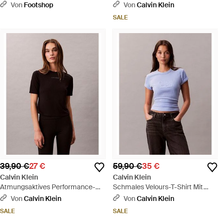
Blau
Schwarz
Von
Footshop
Von
Calvin Klein
SALE
39,90 €
27 €
59,90 €
35 €
Calvin Klein
Calvin Klein
Atmungsaktives Performance-
Schmales Velours-T-Shirt Mit
Gym-T-Shirt - Schwarz
Grafischem Logo - Blau
Von
Calvin Klein
Von
Calvin Klein
SALE
SALE