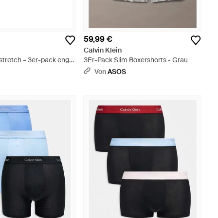
59,99 €
Calvin Klein
 stretch – 3er-pack eng
3Er-Pack Slim Boxershorts - Grau
 boxershorts - Weiß
S
Von
ASOS