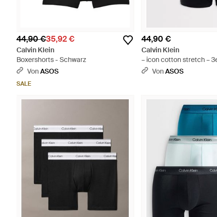
44,90 €
35,92 €
44,90 €
Calvin Klein
Calvin Klein
Boxershorts - Schwarz
– icon cotton stretch – 
locker geschnittene unt
Von
ASOS
Von
ASOS
stretch-baumwolle - Bla
SALE