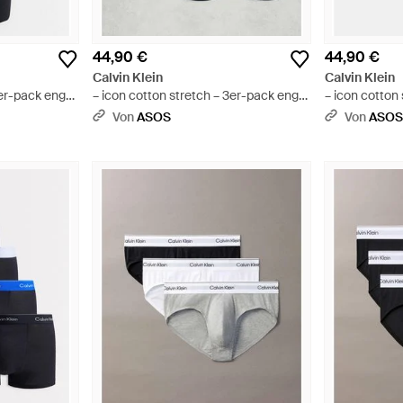
44,90 €
44,90 €
Calvin Klein
Calvin Klein
3er-pack eng
– icon cotton stretch – 3er-pack eng
– icon cotton
s - Blau
geschnittene boxershorts - Weiß
geschnittene 
Von
ASOS
Von
ASO