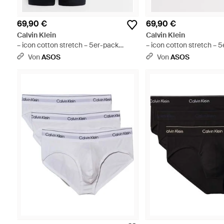
69,90 €
69,90 €
Calvin Klein
Calvin Klein
– icon cotton stretch – 5er-pack
– icon cotton stretch – 
locker geschnittene unterhosen aus
locker geschnittene unt
Von
ASOS
Von
ASOS
stretch-baumwolle - Blau
stretch-baumwolle - Sc