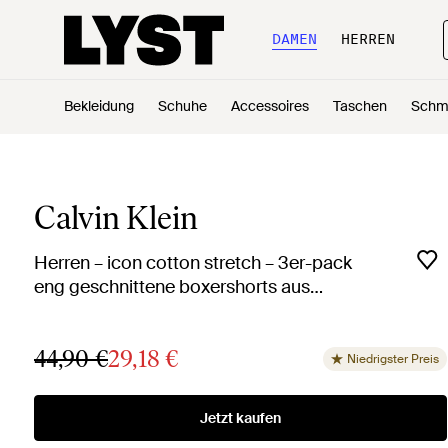
DAMEN
HERREN
Bekleidung
Schuhe
Accessoires
Taschen
Schm
Calvin Klein
Herren – icon cotton stretch – 3er-pack
eng geschnittene boxershorts aus
stretch-baumwolle in schwarz
44,90 €
29,18 €
Niedrigster Preis
Jetzt kaufen