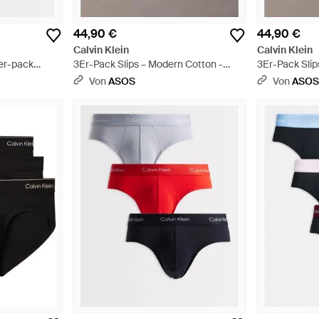
44,90 €
44,90 €
Calvin Klein
Calvin Klein
5er-pack
3Er-Pack Slips – Modern Cotton -
3Er-Pack Slip
erhosen aus
Grau
Schwarz
Von
ASOS
Von
ASO
hwarz