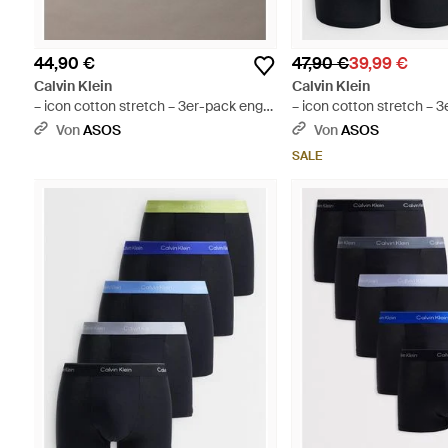
44,90 €
47,90 €
39,99 €
Calvin Klein
Calvin Klein
– icon cotton stretch – 3er-pack eng
– icon cotton stretch – 
geschnittene boxershorts - Schwarz
geschnittene boxershort
Von
ASOS
Von
ASOS
SALE