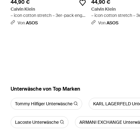
44,90 €
44,90 €
Calvin Klein
Calvin Klein
– icon cotton stretch – 3er-pack eng
– icon cotton stretch – 
geschnittene hüftslips - Weiß
geschnittene hüftslips -
Von
ASOS
Von
ASOS
Unterwäsche von Top Marken
Tommy Hilfiger Unterwäsche
KARL LAGERFELD Unt
Lacoste Unterwäsche
ARMANI EXCHANGE Unterwä