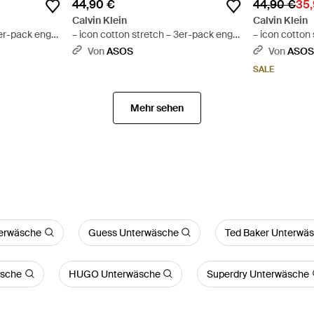
44,90 €
44,90 €
35,
Calvin Klein
Calvin Klein
3er-pack eng
– icon cotton stretch – 3er-pack eng
– icon cotton
 Schwarz
geschnittene hüftslips - Rot
geschnittene 
Von
ASOS
Von
ASO
SALE
Mehr sehen
erwäsche
Guess Unterwäsche
Ted Baker Unterwä
sche
HUGO Unterwäsche
Superdry Unterwäsche