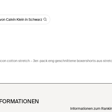
on Calvin Klein in Schwarz
 icon cotton stretch – 3er-pack eng geschnittene boxershorts aus stre
NFORMATIONEN
Informationen zum Ranking