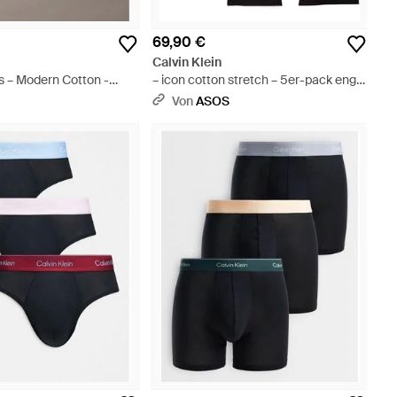
69,90 €
Calvin Klein
s – Modern Cotton -
– icon cotton stretch – 5er-pack eng
geschnittene boxershorts - Weiß
S
Von
ASOS