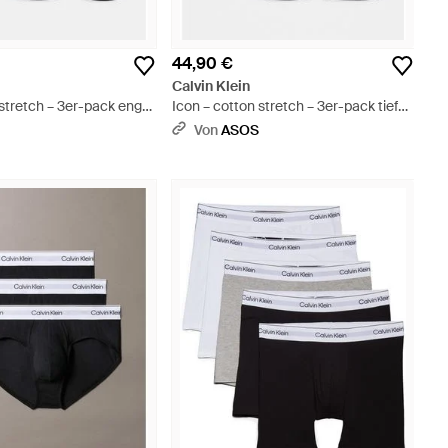
44,90 €
Calvin Klein
 stretch – 3er-pack eng
Icon – cotton stretch – 3er-pack tief
boxershorts - Blau
sitzende unterhosen aus stretch-
S
Von
ASOS
baumwolle - Schwarz