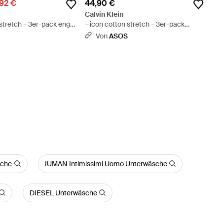
92 €
44,90 €
Calvin Klein
 stretch – 3er-pack eng
– icon cotton stretch – 3er-pack
hüftslips - Blau
boxershorts - Schwarz
S
Von
ASOS
sche
IUMAN Intimissimi Uomo Unterwäsche
DIESEL Unterwäsche