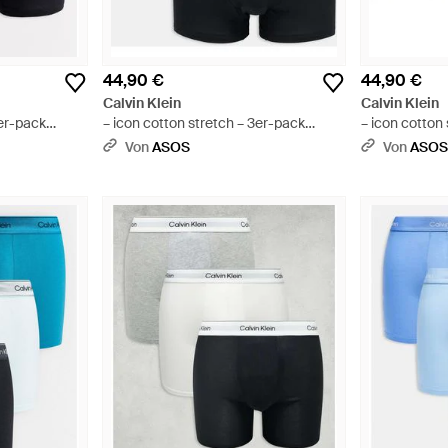
44,90 €
44,90 €
Calvin Klein
Calvin Klein
3er-pack
– icon cotton stretch – 3er-pack
– icon cotton
erhosen aus
locker geschnittene unterhosen aus
geschnittene
Von
ASOS
Von
ASO
u
stretch-baumwolle - Schwarz