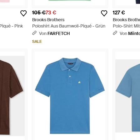
105 €
73 €
127 €
Brooks Brothers
Brooks Broth
Piqué - Pink
Poloshirt Aus Baumwoll-Piqué - Grün
Polo-Shirt Mi
Supima-Baum
Von
FARFETCH
Von
Miint
SALE