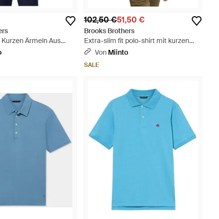
102,50 €
51,50 €
ers
Brooks Brothers
t Kurzen Ärmeln Aus
Extra-slim fit polo-shirt mit kurzen
wolle - Weiß
ärmeln aus supima-baumwolle - Blau
o
Von
Miinto
SALE