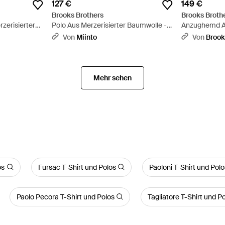
127 €
149 €
Brooks Brothers
Brooks Broth
zerisierter
Polo Aus Merzerisierter Baumwolle -
Anzughemd A
Blau
Baumwolle Mi
Von
Miinto
Von
Brook
Kragen Im Sli
Mehr sehen
os
Fursac T-Shirt und Polos
Paoloni T-Shirt und Polo
Paolo Pecora T-Shirt und Polos
Tagliatore T-Shirt und P