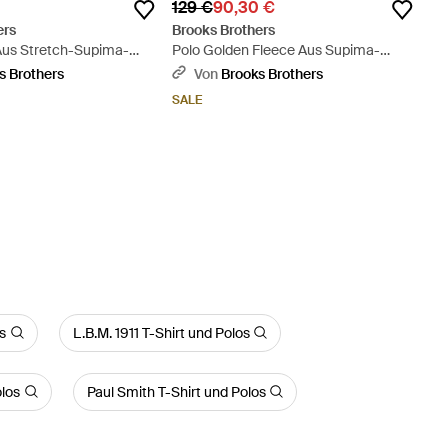
129 €
90,30 €
ers
Brooks Brothers
us Stretch-Supima-
Polo Golden Fleece Aus Supima-
t Polo-Button-Down-
Baumwolle - Blau
s Brothers
Von
Brooks Brothers
m Fit - Blau
SALE
s
L.B.M. 1911 T-Shirt und Polos
olos
Paul Smith T-Shirt und Polos