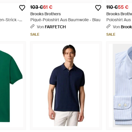
103 €
61 €
110 €
55 €
Brooks Brothers
Brooks Broth
n-Strick -
Piqué-Poloshirt Aus Baumwolle - Blau
Poloshirt Aus
Von
FARFETCH
Von
Brook
SALE
SALE