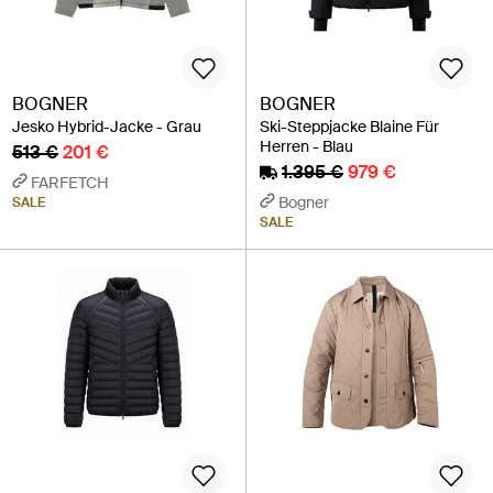
BOGNER
BOGNER
Jesko Hybrid-Jacke - Grau
Ski-Steppjacke Blaine Für
Herren - Blau
513 €
201 €
1.395 €
979 €
FARFETCH
Bogner
SALE
SALE