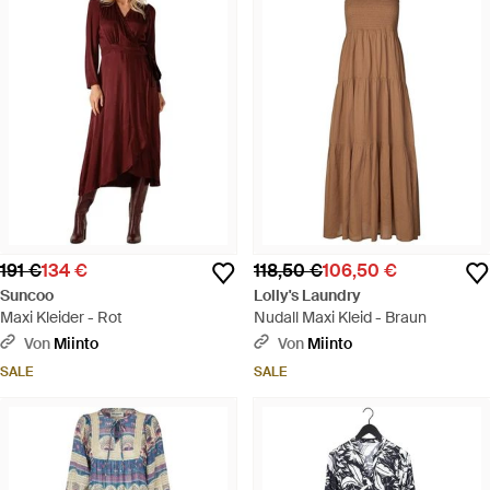
191 €
134 €
118,50 €
106,50 €
Suncoo
Lolly's Laundry
Maxi Kleider - Rot
Nudall Maxi Kleid - Braun
Von
Miinto
Von
Miinto
SALE
SALE