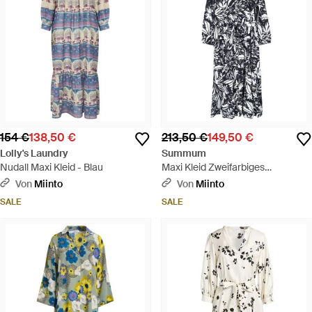
154 €
138,50 €
213,50 €
149,50 €
Lolly's Laundry
Summum
Nudall Maxi Kleid - Blau
Maxi Kleid Zweifarbiges
Blumenmuster - Weiß
Von
Miinto
Von
Miinto
SALE
SALE