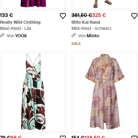
133 €
361,50 €
325 €
Really Wild Clothing
Bitte Kai Rand
Maxi-Kleid - Lila
Midi-Kleid - Schwarz
Von
YOOX
Von
Miinto
SALE
79 €
66 €
154 €
138,50 €