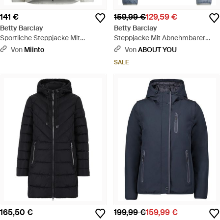
141 €
159,99 €
129,59 €
Betty Barclay
Betty Barclay
Sportliche Steppjacke Mit
Steppjacke Mit Abnehmbarer
Abnehmbarer Kapuze - Grau
Kapuze - Blau
Von
Miinto
Von
ABOUT YOU
SALE
165,50 €
199,99 €
159,99 €