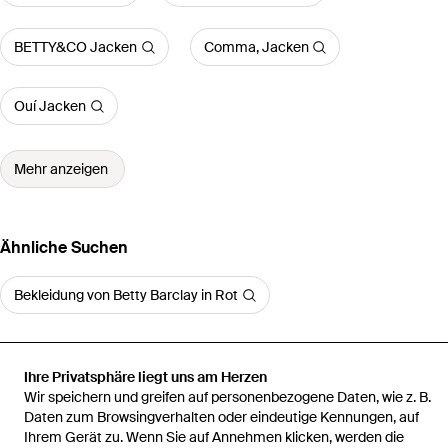
BETTY&CO Jacken
Comma, Jacken
Ouí Jacken
Mehr anzeigen
Ähnliche Suchen
Bekleidung von Betty Barclay in Rot
Ihre Privatsphäre liegt uns am Herzen
Wir speichern und greifen auf personenbezogene Daten, wie z. B.
Startseite
Damen Jacken
Betty Barclay Jacken
Daunen-
Daten zum Browsingverhalten oder eindeutige Kennungen, auf
Steppjacke
Ihrem Gerät zu. Wenn Sie auf Annehmen klicken, werden die