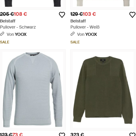
205 €
108 €
129 €
103 €
Belstaff
Belstaff
Pullover - Schwarz
Pullover - Weiß
Von
YOOX
Von
YOOX
SALE
SALE
123 €
73 €
323 €