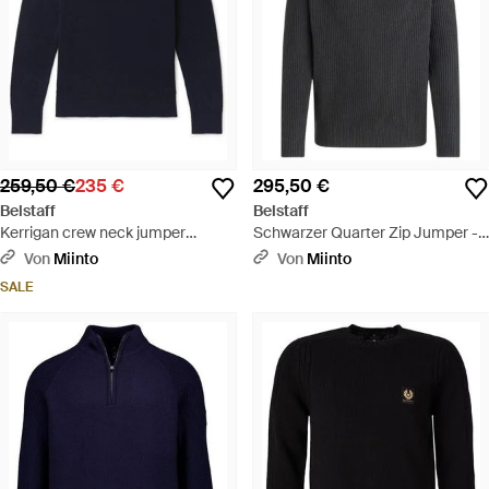
259,50 €
235 €
295,50 €
Belstaff
Belstaff
Kerrigan crew neck jumper
Schwarzer Quarter Zip Jumper -
merino wolle gewaschene marine
Schwarz
Von
Miinto
Von
Miinto
- Blau
SALE