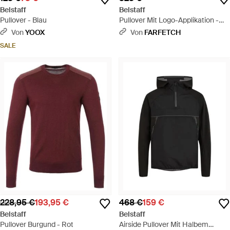
Belstaff
Belstaff
Pullover - Blau
Pullover Mit Logo-Applikation -
Grün
Von
YOOX
Von
FARFETCH
SALE
228,95 €
193,95 €
468 €
159 €
Belstaff
Belstaff
Pullover Burgund - Rot
Airside Pullover Mit Halbem