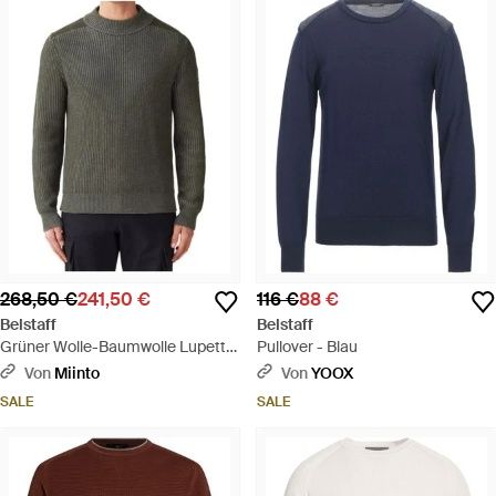
268,50 €
241,50 €
116 €
88 €
Belstaff
Belstaff
Grüner Wolle-Baumwolle Lupetto
Pullover - Blau
Stanley Pullover - Grau
Von
Miinto
Von
YOOX
SALE
SALE