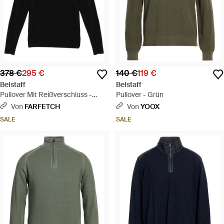
378 €
295 €
140 €
119 €
Belstaff
Belstaff
Pullover Mit Reißverschluss -
Pullover - Grün
Schwarz
Von
FARFETCH
Von
YOOX
SALE
SALE