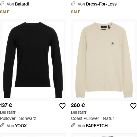
Reißverschluss Jacke - Schwarz
Von
Balardi
Von
Dress-For-Less
SALE
SALE
137 €
260 €
Belstaff
Belstaff
Pullover - Schwarz
Coast Pullover - Natur
Von
YOOX
Von
FARFETCH