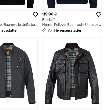
119,96 €
Belstaff
ver Baumwolle Unifarben
Herren Pullover Baumwolle Unifarben
- Blau
nausstatter
Von
Herrenausstatter