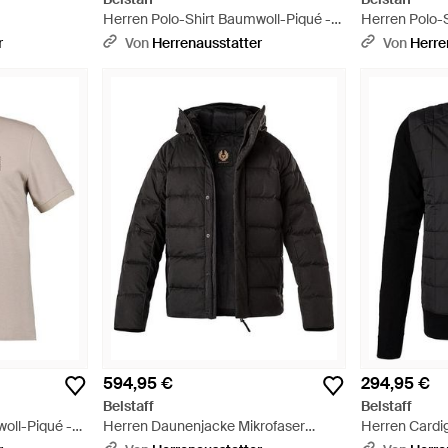
Herren Polo-Shirt Baumwoll-Piqué -
Herren Polo-
Weiß
Blau
r
Von
Herrenausstatter
Von
Herre
594,95 €
294,95 €
Belstaff
Belstaff
oll-Piqué -
Herren Daunenjacke Mikrofaser
Herren Cardig
Unifarben - Schwarz
Schwarz