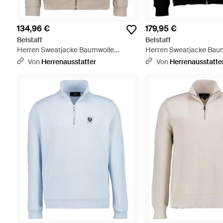
134,96 €
179,95 €
Belstaff
Belstaff
Herren Sweatjacke Baumwolle
Herren Sweatjacke Bau
Unifarben - Natur
Unifarben - Schwarz
Von
Herrenausstatter
Von
Herrenausstatte