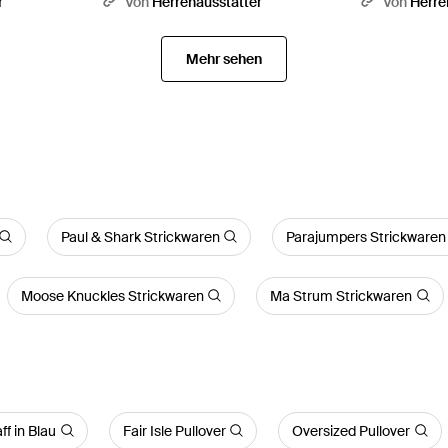
r
Von
Herrenausstatter
Von
Herre
Mehr sehen
Paul & Shark Strickwaren
Parajumpers Strickwaren
Moose Knuckles Strickwaren
Ma Strum Strickwaren
ff in Blau
Fair Isle Pullover
Oversized Pullover