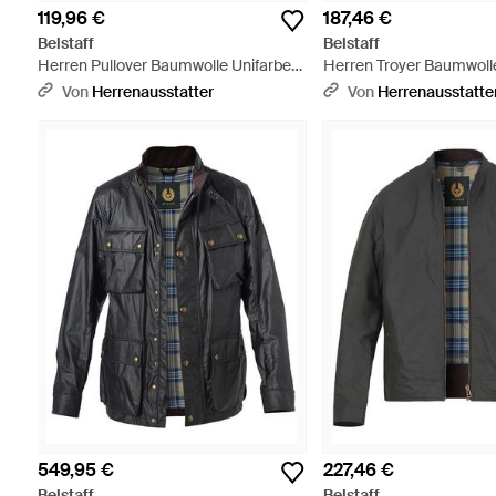
119,96 €
187,46 €
Belstaff
Belstaff
Herren Pullover Baumwolle Unifarben
Herren Troyer Baumwolle
- Blau
Weiß
Von
Herrenausstatter
Von
Herrenausstatte
549,95 €
227,46 €
Belstaff
Belstaff