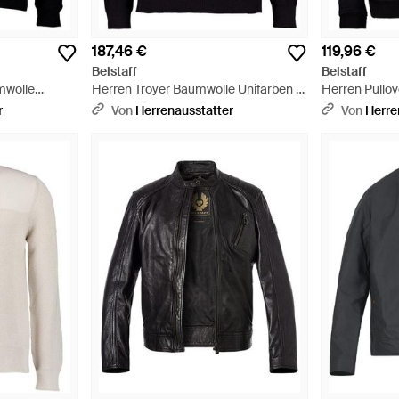
187,46 €
119,96 €
Belstaff
Belstaff
mwolle
Herren Troyer Baumwolle Unifarben -
Herren Pullo
Blau
- Blau
r
Von
Herrenausstatter
Von
Herre