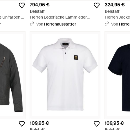
794,95 €
324,95 €
Belstaff
Belstaff
 Unifarben -
Herren Lederjacke Lammleder
Herren Jacke
Unifarben - Schwarz
r
Von
Herrenausstatter
Von
Herre
109,95 €
109,95 €
Belstaff
Belstaff