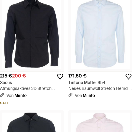
215 €
200 €
171,50 €
Xacus
Tintoria Mattei 954
Atmungsaktives 3D Stretch
Neues Baumwoll Stretch Hemd -
Overshirt - Blau
Blau
Von
Miinto
Von
Miinto
SALE