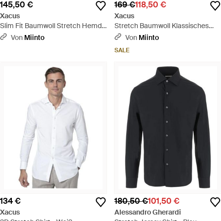
145,50 €
169 €
118,50 €
Xacus
Xacus
Slim Fit Baumwoll Stretch Hemd
Stretch Baumwoll Klassisches
Mit Kleinem Französischem
Hemd - Schwarz
Von
Miinto
Von
Miinto
Kragen - Blau
SALE
134 €
180,50 €
101,50 €
Xacus
Alessandro Gherardi