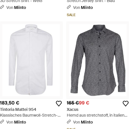
3D Stretch Shirt - Weiß
Stretch Jersey Shirt - Blau
Von
Miinto
Von
Miinto
SALE
183,50 €
165 €
99 €
Tintoria Mattei 954
Xacus
Klassisches Baumwoll-Stretch-
Hemd aus stretchstoff, in italien
Hemd - Weiß
hergestellt - Grau
Von
Miinto
Von
Miinto