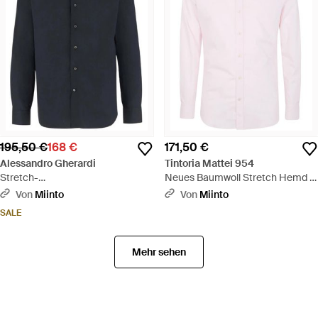
195,50 €
168 €
171,50 €
Alessandro Gherardi
Tintoria Mattei 954
Stretch-
Neues Baumwoll Stretch Hemd -
Baumwollmischungshemd - Blau
Pink
Von
Miinto
Von
Miinto
SALE
Mehr sehen