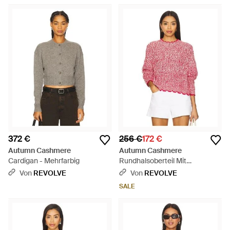
372 €
256 €
172 €
Autumn Cashmere
Autumn Cashmere
Cardigan - Mehrfarbig
Rundhalsoberteil Mit
Leitermuster Und
Von
REVOLVE
Von
REVOLVE
Kontrastabschlüssen - Rot
SALE