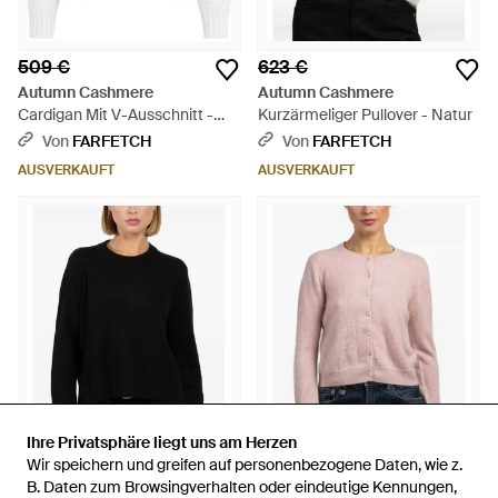
509 €
623 €
Autumn Cashmere
Autumn Cashmere
Cardigan Mit V-Ausschnitt -
Kurzärmeliger Pullover - Natur
Weiß
Von
FARFETCH
Von
FARFETCH
AUSVERKAUFT
AUSVERKAUFT
Ihre Privatsphäre liegt uns am Herzen
Ihre Privatsphäre liegt uns am Herzen
Wir speichern und greifen auf personenbezogene Daten, wie z.
Wir speichern und greifen auf personenbezogene Daten, wie z.
645 €
610 €
B. Daten zum Browsingverhalten oder eindeutige Kennungen,
B. Daten zum Browsingverhalten oder eindeutige Kennungen,