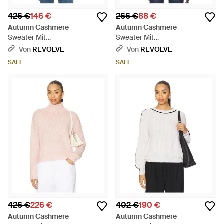
426 €
146 €
266 €
88 €
Autumn Cashmere
Autumn Cashmere
Sweater Mit
Sweater Mit
Rundhalsausschnitt - Rot
Rundhalsausschnitt - Blau
Von
REVOLVE
Von
REVOLVE
SALE
SALE
426 €
226 €
402 €
190 €
Autumn Cashmere
Autumn Cashmere