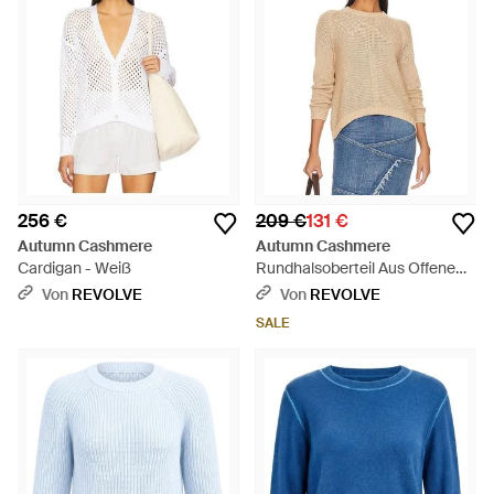
256 €
209 €
131 €
Autumn Cashmere
Autumn Cashmere
Cardigan - Weiß
Rundhalsoberteil Aus Offenem
Strick - Blau
Von
REVOLVE
Von
REVOLVE
SALE