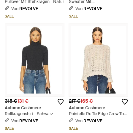
Pullover Mit Stehkragen - Natur
Sweater Mit
Rundhalsausschnitt - Weiß
Von
REVOLVE
Von
REVOLVE
SALE
SALE
315 €
131 €
217 €
165 €
Autumn Cashmere
Autumn Cashmere
Rollkragenshirt - Schwarz
Pointelle Ruffle Edge Crew Top
- Blau
Von
REVOLVE
Von
REVOLVE
SALE
SALE