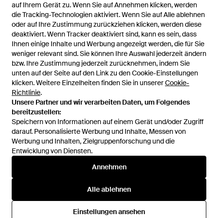
auf Ihrem Gerät zu. Wenn Sie auf Annehmen klicken, werden
auf Ihrem Gerät zu. Wenn Sie auf Annehmen klicken, werden
Autumn Cashmere
Autumn Cashmere
die Tracking-Technologien aktiviert. Wenn Sie auf Alle ablehnen
die Tracking-Technologien aktiviert. Wenn Sie auf Alle ablehnen
Pullover Mit Rundem
Cardigan Mit Rundem
oder auf Ihre Zustimmung zurückziehen klicken, werden diese
oder auf Ihre Zustimmung zurückziehen klicken, werden diese
Ausschnitt - Schwarz
Ausschnitt - Rot
Von
FARFETCH
Von
FARFETCH
deaktiviert. Wenn Tracker deaktiviert sind, kann es sein, dass
deaktiviert. Wenn Tracker deaktiviert sind, kann es sein, dass
AUSVERKAUFT
AUSVERKAUFT
Ihnen einige Inhalte und Werbung angezeigt werden, die für Sie
Ihnen einige Inhalte und Werbung angezeigt werden, die für Sie
weniger relevant sind. Sie können Ihre Auswahl jederzeit ändern
weniger relevant sind. Sie können Ihre Auswahl jederzeit ändern
bzw. Ihre Zustimmung jederzeit zurücknehmen, indem Sie
bzw. Ihre Zustimmung jederzeit zurücknehmen, indem Sie
unten auf der Seite auf den Link zu den Cookie-Einstellungen
unten auf der Seite auf den Link zu den Cookie-Einstellungen
klicken. Weitere Einzelheiten finden Sie in unserer
klicken. Weitere Einzelheiten finden Sie in unserer
Cookie-
Cookie-
Richtlinie
Richtlinie
.
.
Unsere Partner und wir verarbeiten Daten, um Folgendes
Unsere Partner und wir verarbeiten Daten, um Folgendes
bereitzustellen:
bereitzustellen:
Speichern von Informationen auf einem Gerät und/oder Zugriff
Speichern von Informationen auf einem Gerät und/oder Zugriff
darauf. Personalisierte Werbung und Inhalte, Messen von
darauf. Personalisierte Werbung und Inhalte, Messen von
Werbung und Inhalten, Zielgruppenforschung und die
Werbung und Inhalten, Zielgruppenforschung und die
Entwicklung von Diensten.
Entwicklung von Diensten.
International
Annehmen
Annehmen
Alle ablehnen
Alle ablehnen
Hilfe und Informationen
Einstellungen ansehen
Einstellungen ansehen