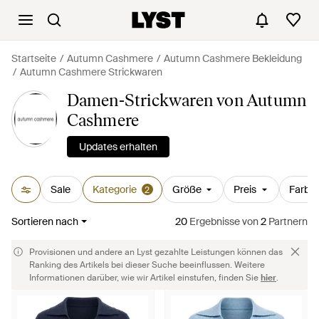
Startseite
Autumn Cashmere
Autumn Cashmere Bekleidung
Autumn Cashmere Strickwaren
Damen-Strickwaren von Autumn
Cashmere
Updates erhalten
Sale
Kategorie
Größe
Preis
Farbe
2
Sortieren nach
20
Ergebnisse
von
2
Partnern
Provisionen und andere an Lyst gezahlte Leistungen können das
Ranking des Artikels bei dieser Suche beeinflussen. Weitere
Informationen darüber, wie wir Artikel einstufen, finden Sie
hier
.