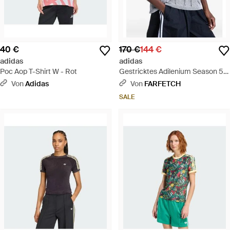
40 €
170 €
144 €
adidas
adidas
Poc Aop T-Shirt W - Rot
Gestricktes Adilenium Season 5
T-Shirt - Grau
Von
Adidas
Von
FARFETCH
SALE