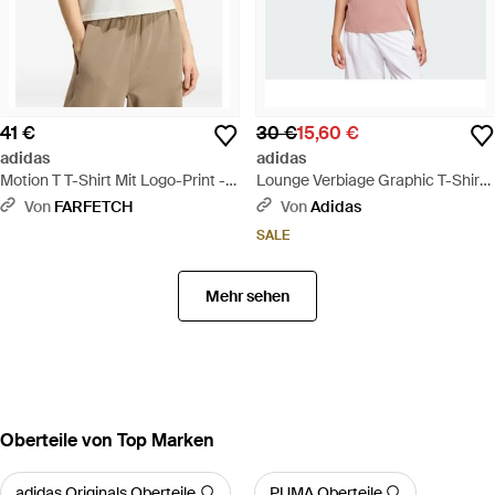
41 €
30 €
15,60 €
adidas
adidas
Motion T T-Shirt Mit Logo-Print -
Lounge Verbiage Graphic T-Shirt -
Weiß
Pink
Von
FARFETCH
Von
Adidas
SALE
Mehr sehen
Oberteile von Top Marken
adidas Originals Oberteile
PUMA Oberteile