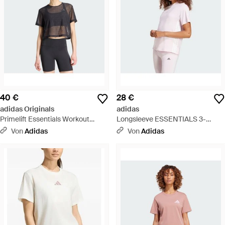
40 €
28 €
adidas Originals
adidas
Primelift Essentials Workout
Longsleeve ESSENTIALS 3-
Mesh-T-Shirt, Kastig Geschnitten
STREIFEN COTTON T-SHIRT -
Von
Adidas
Von
Adidas
- Schwarz
Weiß