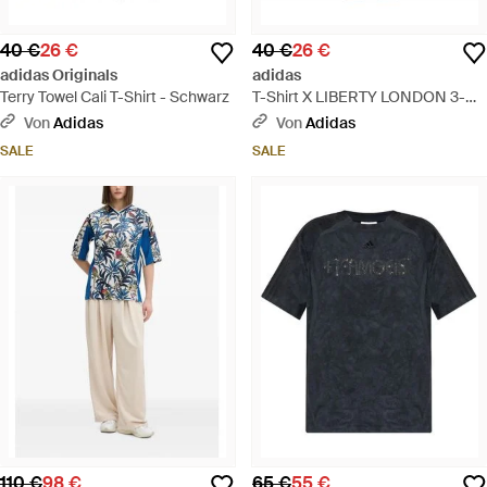
40 €
26 €
40 €
26 €
adidas Originals
adidas
Terry Towel Cali T-Shirt - Schwarz
T-Shirt X LIBERTY LONDON 3-
STREIFEN - Grün
Von
Adidas
Von
Adidas
SALE
SALE
110 €
98 €
65 €
55 €