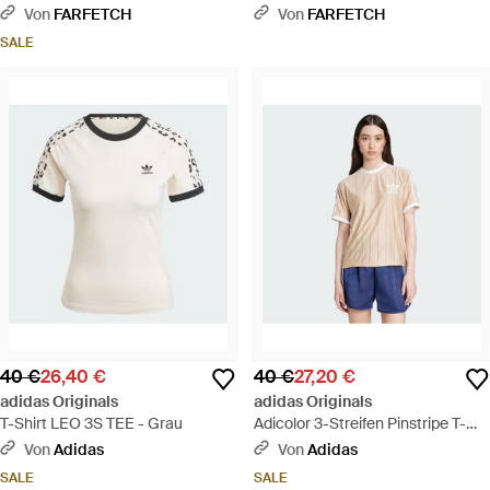
Blau
Jersey - Schwarz
Von
FARFETCH
Von
FARFETCH
SALE
40 €
26,40 €
40 €
27,20 €
adidas Originals
adidas Originals
T-Shirt LEO 3S TEE - Grau
Adicolor 3-Streifen Pinstripe T-
Shirt - Blau
Von
Adidas
Von
Adidas
SALE
SALE