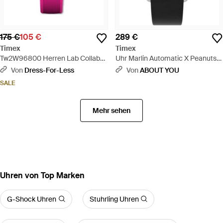
175 €
105 €
289 €
Timex
Timex
Tw2W96800 Herren Lab Collab
Uhr Marlin Automatic X Peanuts
Uhr - Pink
Snoopy Flying Ace - Schwarz
Von
Dress-For-Less
Von
ABOUT YOU
SALE
Mehr sehen
Uhren von Top Marken
G-Shock Uhren
Stuhrling Uhren