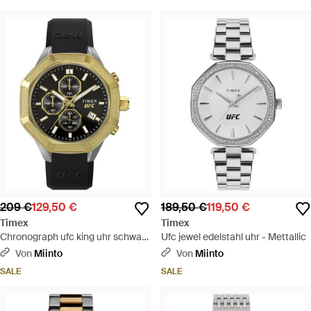
209 €
129,50 €
189,50 €
119,50 €
Timex
Timex
Chronograph ufc king uhr schwarz
Ufc jewel edelstahl uhr - Mettallic
silikon - Mettallic
Von
Miinto
Von
Miinto
SALE
SALE