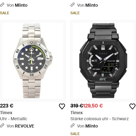
Schwarz
Mettallic
Von
Miinto
Von
Miinto
SALE
SALE
223 €
319 €
129,50 €
Timex
Timex
Uhr - Mettallic
Stärke colossus uhr - Schwarz
Von
REVOLVE
Von
Miinto
SALE