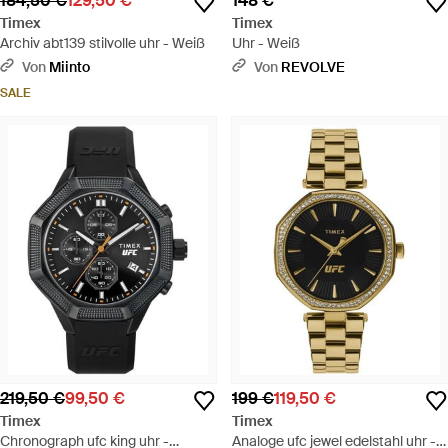
184,50 €
129,50 €
148 €
Timex
Timex
Archiv abt139 stilvolle uhr - Weiß
Uhr - Weiß
Von
Miinto
Von
REVOLVE
SALE
219,50 €
99,50 €
199 €
119,50 €
Timex
Timex
Chronograph ufc king uhr -
Analoge ufc jewel edelstahl uhr -