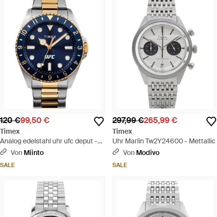
120 €
99,50 €
297,99 €
265,99 €
Timex
Timex
Analog edelstahl uhr ufc deput -
Uhr Marlin Tw2Y24600 - Mettallic
Mettallic
Von
Miinto
Von
Modivo
SALE
SALE