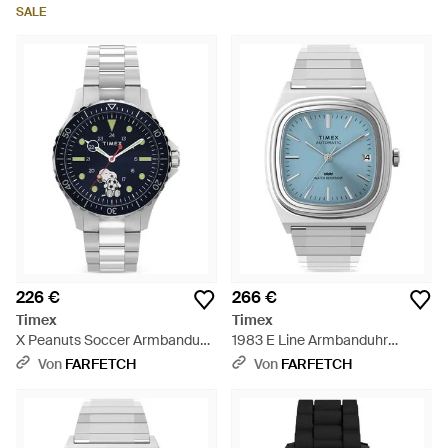
SALE
226 €
266 €
Timex
Timex
X Peanuts Soccer Armbanduhr
1983 E Line Armbanduhr
41Mm - Blau
34Mm - Blau
Von
FARFETCH
Von
FARFETCH