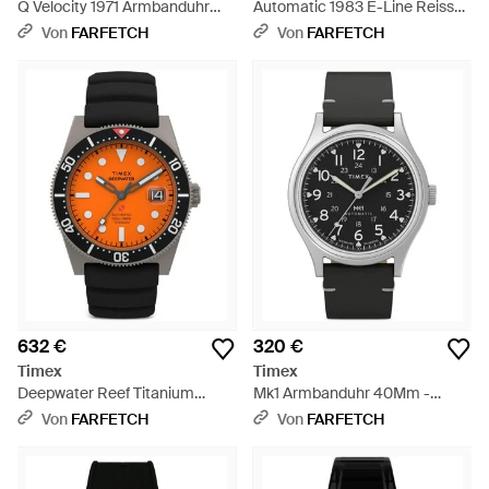
Q Velocity 1971 Armbanduhr
Automatic 1983 E-Line Reissue
36Mm - Blau
34Mm - Weiß
Von
FARFETCH
Von
FARFETCH
632 €
320 €
Timex
Timex
Deepwater Reef Titanium
Mk1 Armbanduhr 40Mm -
Armbanduhr 41Mm - Orange
Schwarz
Von
FARFETCH
Von
FARFETCH