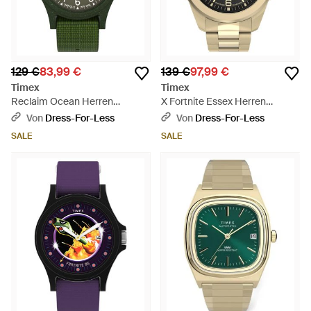
129 €
83,99 €
139 €
97,99 €
Timex
Timex
Reclaim Ocean Herren
X Fortnite Essex Herren
Armbanduhr Tw2V96000 -
Armbanduhr Tw2Y47200 -
Von
Dress-For-Less
Von
Dress-For-Less
Grün
Mettallic
SALE
SALE