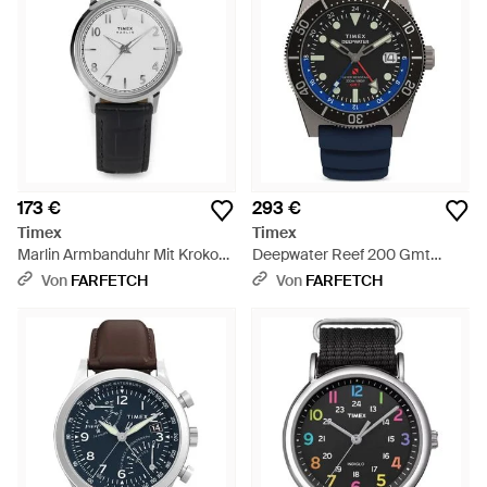
173 €
293 €
Timex
Timex
Marlin Armbanduhr Mit Kroko-
Deepwater Reef 200 Gmt
Effekt 34Mm - Grau
Armbanduhr 41Mm - Blau
Von
FARFETCH
Von
FARFETCH