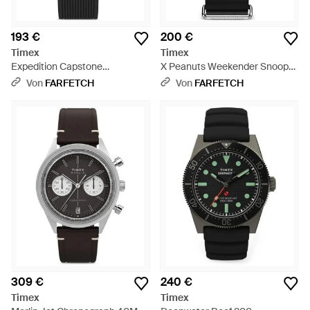
193 €
200 €
Timex
Timex
Expedition Capstone
X Peanuts Weekender Snoopy
Chronograph 46Mm - Schwarz
Armbanduhr 40Mm - Schwarz
Von
FARFETCH
Von
FARFETCH
309 €
240 €
Timex
Timex