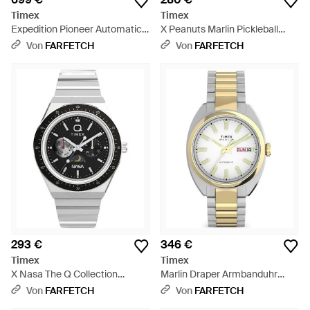
Timex
Timex
Expedition Pioneer Automatic
X Peanuts Marlin Pickleball
Gmt Armbanduhr 41Mm - Grün
Armbanduhr 38Mm - Weiß
Von
FARFETCH
Von
FARFETCH
293 €
346 €
Timex
Timex
X Nasa The Q Collection
Marlin Draper Armbanduhr
Armbanduhr 40Mm - Grau
37Mm - Mettallic
Von
FARFETCH
Von
FARFETCH