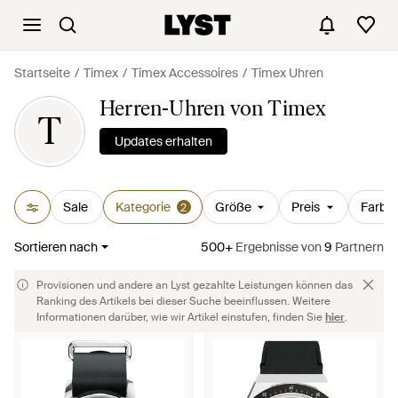
Startseite
Timex
Timex Accessoires
Timex Uhren
Herren-Uhren von Timex
T
Updates erhalten
Sale
Kategorie
Größe
Preis
Farbe
2
Sortieren nach
500+
Ergebnisse
von
9
Partnern
Provisionen und andere an Lyst gezahlte Leistungen können das
Ranking des Artikels bei dieser Suche beeinflussen. Weitere
Informationen darüber, wie wir Artikel einstufen, finden Sie
hier
.