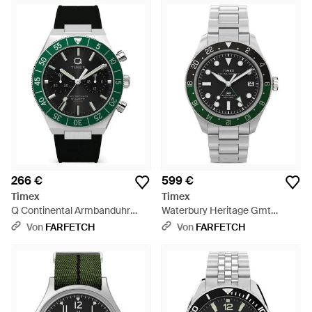
266 €
599 €
Timex
Timex
Q Continental Armbanduhr
Waterbury Heritage Gmt
40Mm - Grün
Armbanduhr 41,5Mm - Grau
Von
FARFETCH
Von
FARFETCH