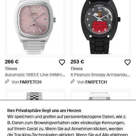
266 €
253 €
Timex
Timex
Automatic 1983 E Line 34Mm -
X Peanuts Snoopy Armbanduhr
Grau
37Mm - Rot
Von
FARFETCH
Von
FARFETCH
Ihre Privatsphäre liegt uns am Herzen
Ihre Privatsphäre liegt uns am Herzen
Wir speichern und greifen auf personenbezogene Daten, wie z.
Wir speichern und greifen auf personenbezogene Daten, wie z.
B. Daten zum Browsingverhalten oder eindeutige Kennungen,
B. Daten zum Browsingverhalten oder eindeutige Kennungen,
auf Ihrem Gerät zu. Wenn Sie auf Annehmen klicken, werden
auf Ihrem Gerät zu. Wenn Sie auf Annehmen klicken, werden
die Tracking-Technologien aktiviert. Wenn Sie auf Alle ablehnen
die Tracking-Technologien aktiviert. Wenn Sie auf Alle ablehnen