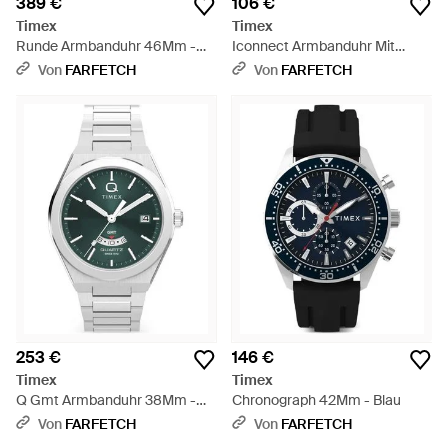
389 €
106 €
Timex
Timex
Runde Armbanduhr 46Mm -
Iconnect Armbanduhr Mit
Schwarz
Eckigem Gestell 36Mm -
Von
FARFETCH
Von
FARFETCH
Schwarz
253 €
146 €
Timex
Timex
Q Gmt Armbanduhr 38Mm -
Chronograph 42Mm - Blau
Grau
Von
FARFETCH
Von
FARFETCH