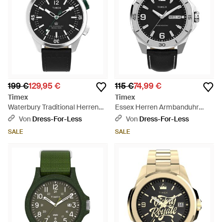
199 €
129,95 €
115 €
74,99 €
Timex
Timex
Waterbury Traditional Herren
Essex Herren Armbanduhr
Armbanduhr Twh6Z3810 -
Tw2W79800 - Schwarz
Von
Dress-For-Less
Von
Dress-For-Less
Schwarz
SALE
SALE