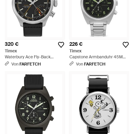
320 €
226 €
Timex
Timex
Waterbury Ace Fly-Back
Capstone Armbanduhr 45Mm -
Armbanduhr 43Mm - Schwarz
Grau
Von
FARFETCH
Von
FARFETCH