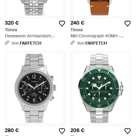
320 €
240 €
Timex
Timex
Deepwater Armbanduhr
Mk1 Chronograph 40Mm -
40,5Mm - Blau
Schwarz
Von
FARFETCH
Von
FARFETCH
280 €
206 €