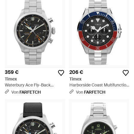
359 €
206 €
Timex
Timex
Waterbury Ace Fly-Back
Harborside Coast Multifunction
Armbanduhr 43Mm - Grau
Armbanduhr 43Mm - Grau
Von
FARFETCH
Von
FARFETCH