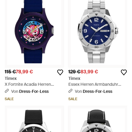
115 €
78,99 €
129 €
83,99 €
Timex
Timex
X Fortnite Acadia Herren
Essex Herren Armbanduhr
Armbanduhr Tw2Y46200 - Blau
Tw2W79500 - Mettallic
Von
Dress-For-Less
Von
Dress-For-Less
SALE
SALE