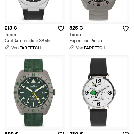
213 €
825 €
Timex
Timex
Gmt Armbanduhr 38Mm -
Expedition Pioneer
Grau
Armbanduhr 41Mm - Grau
Von
FARFETCH
Von
FARFETCH
699 €
280 €