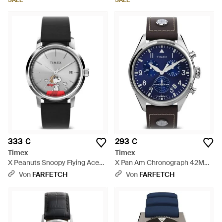
SALE
SALE
333 €
293 €
Timex
Timex
X Peanuts Snoopy Flying Ace
X Pan Am Chronograph 42Mm
Armbanduhr 40Mm - Grau
- Blau
Von
FARFETCH
Von
FARFETCH