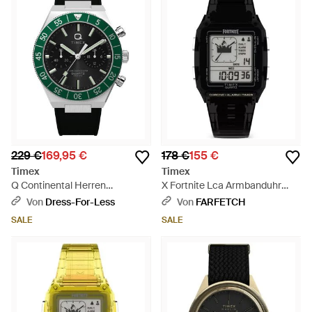
229 €
169,95 €
178 €
155 €
Timex
Timex
Q Continental Herren
X Fortnite Lca Armbanduhr
Armbanduhr Tw2Y56100 -
35Mm - Schwarz
Von
Dress-For-Less
Von
FARFETCH
Grün
SALE
SALE