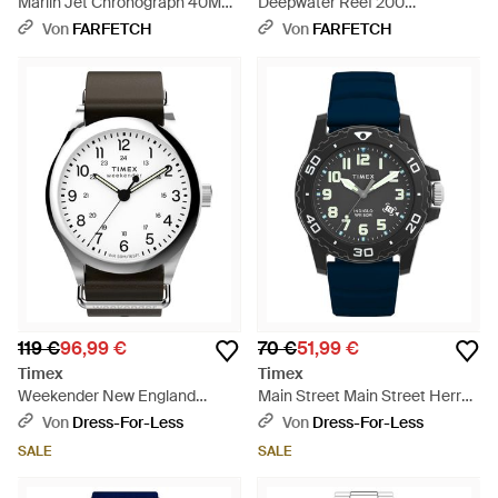
Marlin Jet Chronograph 40Mm
Deepwater Reef 200
- Schwarz
Armbanduhr 41Mm - Schwarz
Von
FARFETCH
Von
FARFETCH
119 €
96,99 €
70 €
51,99 €
Timex
Timex
Weekender New England
Main Street Main Street Herren
Herren Armbanduhr
Armbanduhr Tw5M61100 -
Von
Dress-For-Less
Von
Dress-For-Less
Tw2Y35800 - Schwarz
Schwarz
SALE
SALE