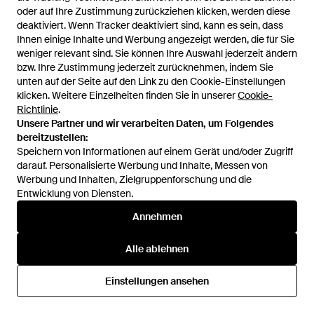
oder auf Ihre Zustimmung zurückziehen klicken, werden diese
oder auf Ihre Zustimmung zurückziehen klicken, werden diese
deaktiviert. Wenn Tracker deaktiviert sind, kann es sein, dass
deaktiviert. Wenn Tracker deaktiviert sind, kann es sein, dass
Ihnen einige Inhalte und Werbung angezeigt werden, die für Sie
Ihnen einige Inhalte und Werbung angezeigt werden, die für Sie
weniger relevant sind. Sie können Ihre Auswahl jederzeit ändern
weniger relevant sind. Sie können Ihre Auswahl jederzeit ändern
bzw. Ihre Zustimmung jederzeit zurücknehmen, indem Sie
bzw. Ihre Zustimmung jederzeit zurücknehmen, indem Sie
209 €
156,75 €
269 €
unten auf der Seite auf den Link zu den Cookie-Einstellungen
unten auf der Seite auf den Link zu den Cookie-Einstellungen
Timex
Timex
klicken. Weitere Einzelheiten finden Sie in unserer
klicken. Weitere Einzelheiten finden Sie in unserer
Cookie-
Cookie-
Uhr Marlin Jet - Grau
Analoguhr Automatic 1983 E
Richtlinie
Richtlinie
.
.
Line - Blau
Unsere Partner und wir verarbeiten Daten, um Folgendes
Unsere Partner und wir verarbeiten Daten, um Folgendes
Von
ABOUT YOU
Von
ABOUT YOU
bereitzustellen:
bereitzustellen:
SALE
Speichern von Informationen auf einem Gerät und/oder Zugriff
Speichern von Informationen auf einem Gerät und/oder Zugriff
darauf. Personalisierte Werbung und Inhalte, Messen von
darauf. Personalisierte Werbung und Inhalte, Messen von
Werbung und Inhalten, Zielgruppenforschung und die
Werbung und Inhalten, Zielgruppenforschung und die
Entwicklung von Diensten.
Entwicklung von Diensten.
Annehmen
Annehmen
Alle ablehnen
Alle ablehnen
Einstellungen ansehen
Einstellungen ansehen