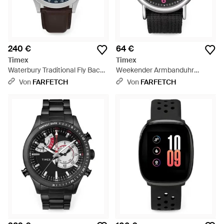
240 €
64 €
Timex
Timex
Waterbury Traditional Fly Back
Weekender Armbanduhr
Chronograph 43Mm - Blau
40Mm - Schwarz
Von
FARFETCH
Von
FARFETCH