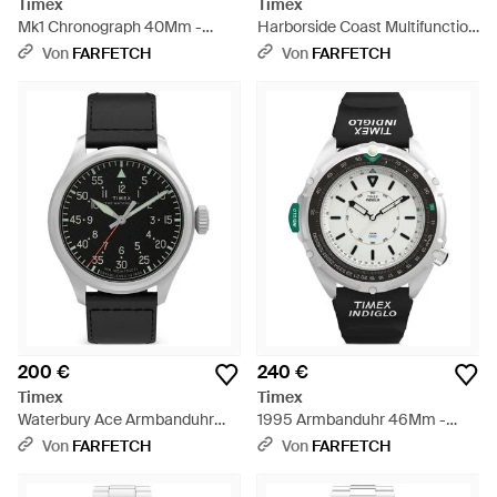
Timex
Timex
Mk1 Chronograph 40Mm -
Harborside Coast Multifunction
Grau
Armbanduhr 43Mm - Grün
Von
FARFETCH
Von
FARFETCH
200 €
240 €
Timex
Timex
Waterbury Ace Armbanduhr
1995 Armbanduhr 46Mm -
41Mm - Schwarz
Schwarz
Von
FARFETCH
Von
FARFETCH