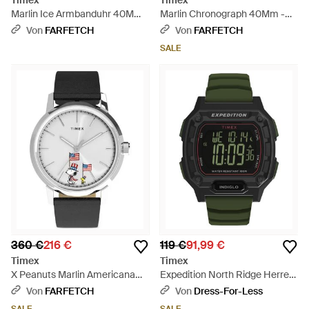
Timex
Timex
Marlin Ice Armbanduhr 40Mm -
Marlin Chronograph 40Mm -
Grau
Mettallic
Von
FARFETCH
Von
FARFETCH
SALE
360 €
216 €
119 €
91,99 €
Timex
Timex
X Peanuts Marlin Americana
Expedition North Ridge Herren
Armbanduhr 40Mm - Grau
Armbanduhr Tw4B34500 -
Von
FARFETCH
Von
Dress-For-Less
Schwarz