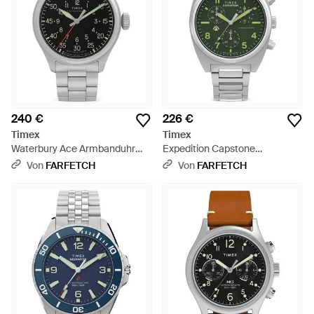
240 €
226 €
Timex
Timex
Waterbury Ace Armbanduhr
Expedition Capstone
41Mm - Grau
Chronograph 41Mm - Grün
Von
FARFETCH
Von
FARFETCH