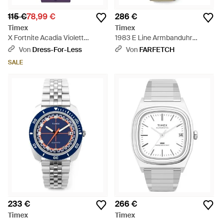
115 €
78,99 €
286 €
Timex
Timex
X Fortnite Acadia Violett
1983 E Line Armbanduhr
Herren Armbanduhr
34Mm - Grün
Von
Dress-For-Less
Von
FARFETCH
Tw2Y46300 - Blau
SALE
233 €
266 €
Timex
Timex