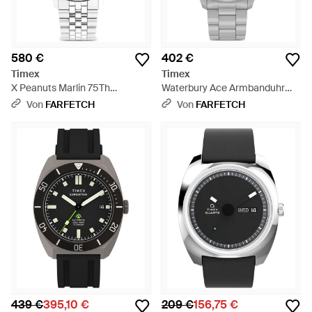
580 €
402 €
Timex
Timex
X Peanuts Marlin 75Th
Waterbury Ace Armbanduhr
Anniversary Armbanduhr
41Mm - Grün
Von
FARFETCH
Von
FARFETCH
40Mm - Mettallic
439 €
395,10 €
209 €
156,75 €