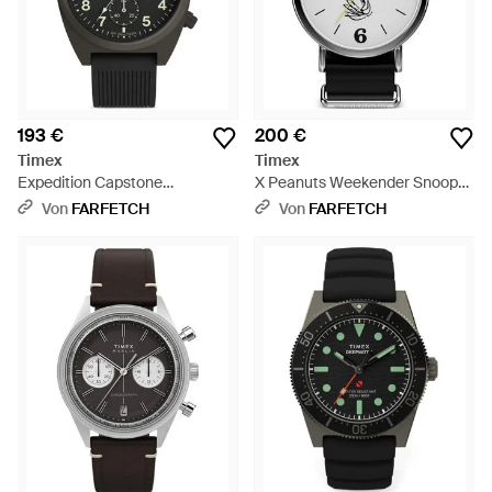
193 €
200 €
Timex
Timex
Expedition Capstone
X Peanuts Weekender Snoopy
Chronograph 46Mm - Schwarz
Armbanduhr 40Mm - Schwarz
Von
FARFETCH
Von
FARFETCH