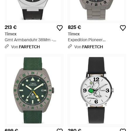
213 €
825 €
Timex
Timex
Gmt Armbanduhr 38Mm -
Expedition Pioneer
Grau
Armbanduhr 41Mm - Grau
Von
FARFETCH
Von
FARFETCH
699 €
280 €