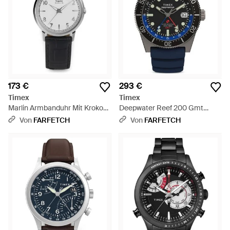
173 €
293 €
Timex
Timex
Marlin Armbanduhr Mit Kroko-
Deepwater Reef 200 Gmt
Effekt 34Mm - Grau
Armbanduhr 41Mm - Blau
Von
FARFETCH
Von
FARFETCH