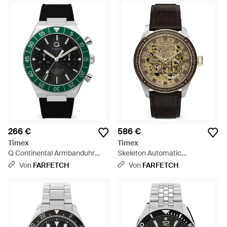
266 €
586 €
Timex
Timex
Q Continental Armbanduhr
Skeleton Automatic
40Mm - Grün
Armbanduhr 39Mm - Grau
Von
FARFETCH
Von
FARFETCH