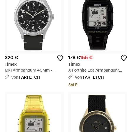
320 €
178 €
155 €
Timex
Timex
Mk1 Armbanduhr 40Mm -
X Fortnite Lca Armbanduhr
Schwarz
35Mm - Schwarz
Von
FARFETCH
Von
FARFETCH
SALE