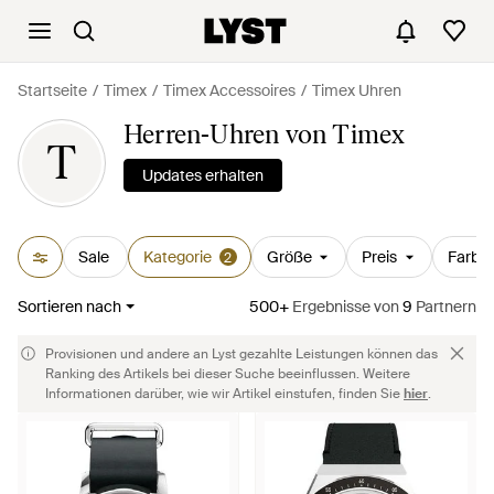
Startseite
Timex
Timex Accessoires
Timex Uhren
Herren-Uhren von Timex
T
Updates erhalten
Sale
Kategorie
Größe
Preis
Farbe
2
Sortieren nach
500+
Ergebnisse
von
9
Partnern
Provisionen und andere an Lyst gezahlte Leistungen können das
Ranking des Artikels bei dieser Suche beeinflussen. Weitere
Informationen darüber, wie wir Artikel einstufen, finden Sie
hier
.