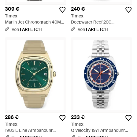
309 €
240 €
Timex
Timex
Marlin Jet Chronograph 40Mm
Deepwater Reef 200
- Schwarz
Armbanduhr 41Mm - Schwarz
Von
FARFETCH
Von
FARFETCH
286 €
233 €
Timex
Timex
1983 E Line Armbanduhr
Q Velocity 1971 Armbanduhr
34Mm - Grün
36Mm - Blau