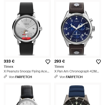
333 €
293 €
Timex
Timex
X Peanuts Snoopy Flying Ace
X Pan Am Chronograph 42Mm
Armbanduhr 40Mm - Grau
- Blau
Von
FARFETCH
Von
FARFETCH