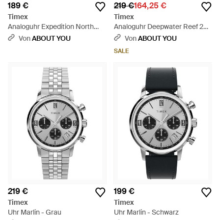
189 €
219 €
164,25 €
Timex
Timex
Analoguhr Expedition North
Analoguhr Deepwater Reef 200
Field Solar - Mehrfarbig
- Schwarz
Von
ABOUT YOU
Von
ABOUT YOU
SALE
219 €
199 €
Timex
Timex
Uhr Marlin - Grau
Uhr Marlin - Schwarz