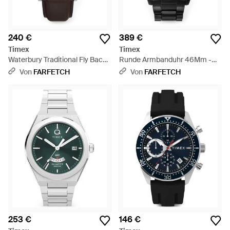
240 €
389 €
Timex
Timex
Waterbury Traditional Fly Back
Runde Armbanduhr 46Mm -
Chronograph 43Mm - Blau
Schwarz
Von
FARFETCH
Von
FARFETCH
253 €
146 €