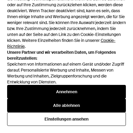
oder auf Ihre Zustimmung zurückziehen klicken, werden diese
oder auf Ihre Zustimmung zurückziehen klicken, werden diese
139 €
deaktiviert. Wenn Tracker deaktiviert sind, kann es sein, dass
deaktiviert. Wenn Tracker deaktiviert sind, kann es sein, dass
104,25 €
289 €
Ihnen einige Inhalte und Werbung angezeigt werden, die für Sie
Ihnen einige Inhalte und Werbung angezeigt werden, die für Sie
Timex
Timex
weniger relevant sind. Sie können Ihre Auswahl jederzeit ändern
weniger relevant sind. Sie können Ihre Auswahl jederzeit ändern
Analoguhr Chicago - Blau
Analoguhr - Grau
bzw. Ihre Zustimmung jederzeit zurücknehmen, indem Sie
bzw. Ihre Zustimmung jederzeit zurücknehmen, indem Sie
Von
ABOUT YOU
Von
ABOUT YOU
unten auf der Seite auf den Link zu den Cookie-Einstellungen
unten auf der Seite auf den Link zu den Cookie-Einstellungen
SALE
klicken. Weitere Einzelheiten finden Sie in unserer
klicken. Weitere Einzelheiten finden Sie in unserer
Cookie-
Cookie-
Richtlinie
Richtlinie
.
.
Unsere Partner und wir verarbeiten Daten, um Folgendes
Unsere Partner und wir verarbeiten Daten, um Folgendes
bereitzustellen:
bereitzustellen:
Speichern von Informationen auf einem Gerät und/oder Zugriff
Speichern von Informationen auf einem Gerät und/oder Zugriff
darauf. Personalisierte Werbung und Inhalte, Messen von
darauf. Personalisierte Werbung und Inhalte, Messen von
Werbung und Inhalten, Zielgruppenforschung und die
Werbung und Inhalten, Zielgruppenforschung und die
Entwicklung von Diensten.
Entwicklung von Diensten.
Annehmen
Annehmen
Alle ablehnen
Alle ablehnen
Einstellungen ansehen
Einstellungen ansehen
139 €
189 €
160,65 €
Timex
Timex