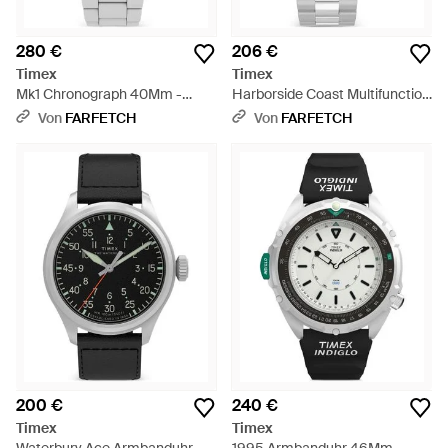
280 €
206 €
Timex
Timex
Mk1 Chronograph 40Mm -
Harborside Coast Multifunction
Grau
Armbanduhr 43Mm - Grün
Von
FARFETCH
Von
FARFETCH
200 €
240 €
Timex
Timex