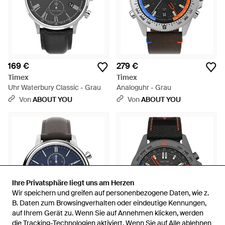
169 €
279 €
Timex
Timex
Uhr Waterbury Classic - Grau
Analoguhr - Grau
Von
ABOUT YOU
Von
ABOUT YOU
Ihre Privatsphäre liegt uns am Herzen
Ihre Privatsphäre liegt uns am Herzen
Wir speichern und greifen auf personenbezogene Daten, wie z.
Wir speichern und greifen auf personenbezogene Daten, wie z.
B. Daten zum Browsingverhalten oder eindeutige Kennungen,
B. Daten zum Browsingverhalten oder eindeutige Kennungen,
auf Ihrem Gerät zu. Wenn Sie auf Annehmen klicken, werden
auf Ihrem Gerät zu. Wenn Sie auf Annehmen klicken, werden
die Tracking-Technologien aktiviert. Wenn Sie auf Alle ablehnen
die Tracking-Technologien aktiviert. Wenn Sie auf Alle ablehnen