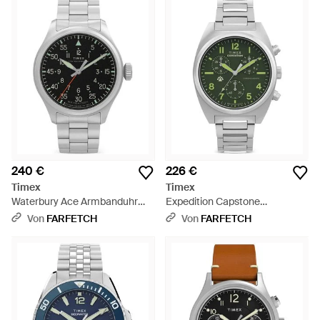
240 €
226 €
Timex
Timex
Waterbury Ace Armbanduhr
Expedition Capstone
41Mm - Grau
Chronograph 41Mm - Grün
Von
FARFETCH
Von
FARFETCH