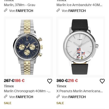
Timex
Timex
Marlin, 37Mm - Grau
Marlin Ice Armbanduhr 40Mm -
Grau
Von
FARFETCH
Von
FARFETCH
267 €
186 €
360 €
216 €
Timex
Timex
Marlin Chronograph 40Mm -
X Peanuts Marlin Americana
Mettallic
Armbanduhr 40Mm - Grau
Von
FARFETCH
Von
FARFETCH
SALE
SALE