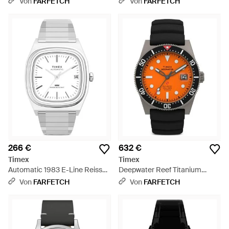
Von
FARFETCH
Von
FARFETCH
266 €
632 €
Timex
Timex
Automatic 1983 E-Line Reissue
Deepwater Reef Titanium
34Mm - Weiß
Armbanduhr 41Mm - Orange
Von
FARFETCH
Von
FARFETCH