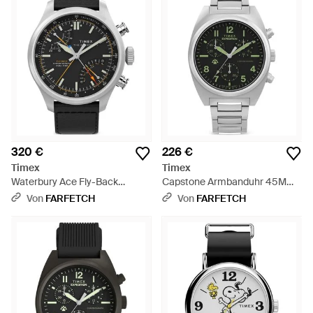
320 €
226 €
Timex
Timex
Waterbury Ace Fly-Back
Capstone Armbanduhr 45Mm -
Armbanduhr 43Mm - Schwarz
Grau
Von
FARFETCH
Von
FARFETCH