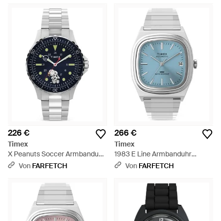
226 €
266 €
Timex
Timex
X Peanuts Soccer Armbanduhr
1983 E Line Armbanduhr
41Mm - Blau
34Mm - Blau
Von
FARFETCH
Von
FARFETCH