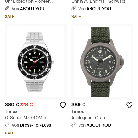
Uhr Expedition Pioneer
Uhr 1975 Enigma - Schwarz
Automatic - Schwarz
Von
ABOUT YOU
Von
ABOUT YOU
SALE
SALE
380 €
228 €
389 €
Timex
Timex
Q-Series M79 40Mm
Analoguhr - Grau
Automatikuhr - Mettallic
Von
Dress-For-Less
Von
ABOUT YOU
SALE