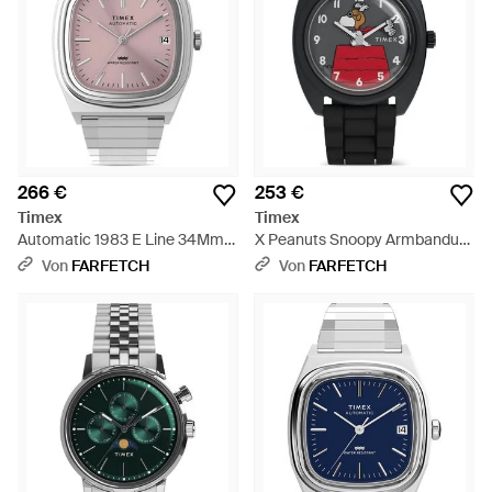
266 €
253 €
Timex
Timex
Automatic 1983 E Line 34Mm -
X Peanuts Snoopy Armbanduhr
Grau
37Mm - Rot
Von
FARFETCH
Von
FARFETCH