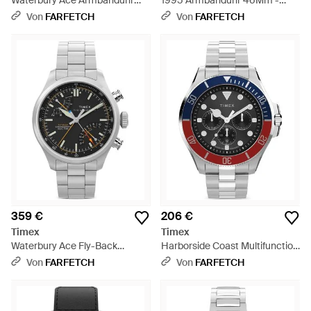
Waterbury Ace Armbanduhr
1995 Armbanduhr 46Mm -
41Mm - Schwarz
Schwarz
Von
FARFETCH
Von
FARFETCH
359 €
206 €
Timex
Timex
Waterbury Ace Fly-Back
Harborside Coast Multifunction
Armbanduhr 43Mm - Grau
Armbanduhr 43Mm - Grau
Von
FARFETCH
Von
FARFETCH