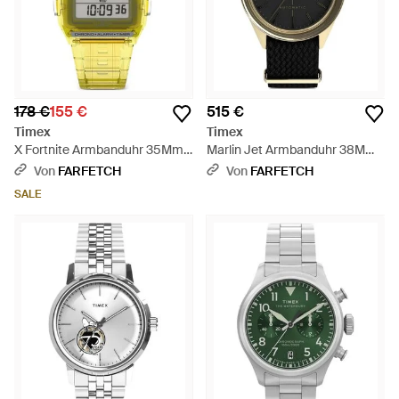
178 €
155 €
515 €
Timex
Timex
X Fortnite Armbanduhr 35Mm -
Marlin Jet Armbanduhr 38Mm -
Gelb
Schwarz
Von
FARFETCH
Von
FARFETCH
SALE