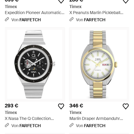
Timex
Timex
Expedition Pioneer Automatic
X Peanuts Marlin Pickleball
Gmt Armbanduhr 41Mm - Grün
Armbanduhr 38Mm - Weiß
Von
FARFETCH
Von
FARFETCH
293 €
346 €
Timex
Timex
X Nasa The Q Collection
Marlin Draper Armbanduhr
Armbanduhr 40Mm - Grau
37Mm - Mettallic
Von
FARFETCH
Von
FARFETCH