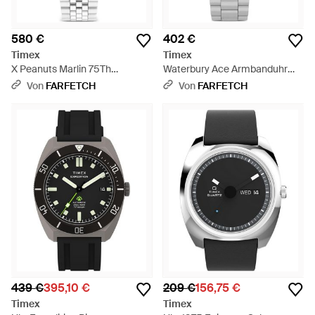
580 €
402 €
Timex
Timex
X Peanuts Marlin 75Th
Waterbury Ace Armbanduhr
Anniversary Armbanduhr
41Mm - Grün
Von
FARFETCH
Von
FARFETCH
40Mm - Mettallic
439 €
395,10 €
209 €
156,75 €
Timex
Timex