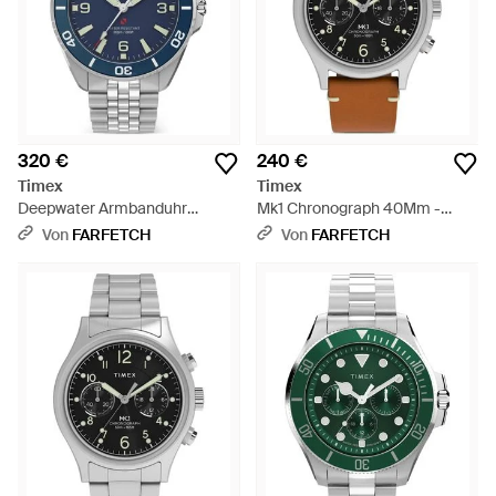
320 €
240 €
Timex
Timex
Deepwater Armbanduhr
Mk1 Chronograph 40Mm -
40,5Mm - Blau
Schwarz
Von
FARFETCH
Von
FARFETCH