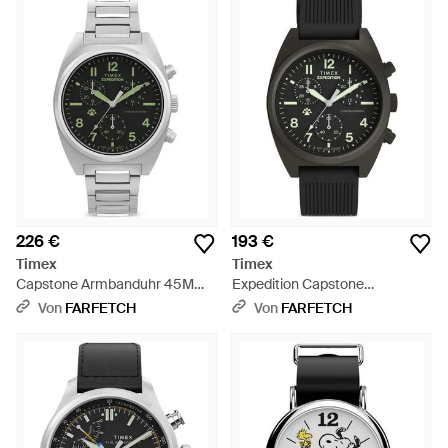
226 €
193 €
Timex
Timex
Capstone Armbanduhr 45Mm -
Expedition Capstone
Grau
Chronograph 46Mm - Schwarz
Von
FARFETCH
Von
FARFETCH