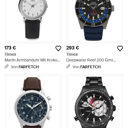
173 €
293 €
Timex
Timex
Marlin Armbanduhr Mit Kroko-
Deepwater Reef 200 Gmt
Effekt 34Mm - Grau
Armbanduhr 41Mm - Blau
Von
FARFETCH
Von
FARFETCH