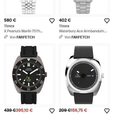
580 €
402 €
Timex
Timex
X Peanuts Marlin 75Th
Waterbury Ace Armbanduhr
Anniversary Armbanduhr
41Mm - Grün
Von
FARFETCH
Von
FARFETCH
40Mm - Mettallic
439 €
395,10 €
209 €
156,75 €