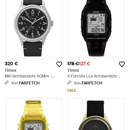
320 €
178 €
127 €
Timex
Timex
Mk1 Armbanduhr 40Mm -
X Fortnite Lca Armbanduhr
Schwarz
35Mm - Schwarz
Von
FARFETCH
Von
FARFETCH
SALE