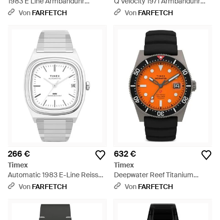
1983 E Line Armbanduhr
Q Velocity 1971 Armbanduhr
34Mm - Grün
36Mm - Blau
Von
FARFETCH
Von
FARFETCH
266 €
632 €
Timex
Timex
Automatic 1983 E-Line Reissue
Deepwater Reef Titanium
34Mm - Weiß
Armbanduhr 41Mm - Orange
Von
FARFETCH
Von
FARFETCH