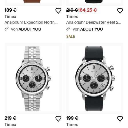
189 €
219 €
164,25 €
Timex
Timex
Analoguhr Expedition North
Analoguhr Deepwater Reef 200
Field Solar - Mehrfarbig
- Schwarz
Von
ABOUT YOU
Von
ABOUT YOU
SALE
219 €
199 €
Timex
Timex