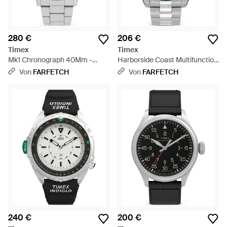
280 €
206 €
Timex
Timex
Mk1 Chronograph 40Mm -
Harborside Coast Multifunction
Grau
Armbanduhr 43Mm - Grün
Von
FARFETCH
Von
FARFETCH
240 €
200 €