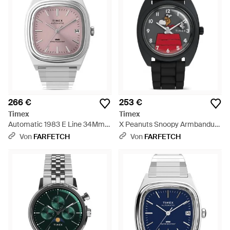
266 €
253 €
Timex
Timex
Automatic 1983 E Line 34Mm -
X Peanuts Snoopy Armbanduhr
Grau
37Mm - Rot
Von
FARFETCH
Von
FARFETCH