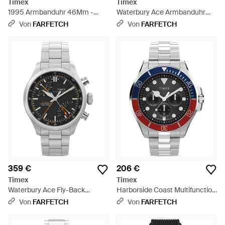
Timex
Timex
1995 Armbanduhr 46Mm -
Waterbury Ace Armbanduhr
Schwarz
41Mm - Schwarz
Von
FARFETCH
Von
FARFETCH
359 €
206 €
Timex
Timex
Waterbury Ace Fly-Back
Harborside Coast Multifunction
Armbanduhr 43Mm - Grau
Armbanduhr 43Mm - Grau
Von
FARFETCH
Von
FARFETCH