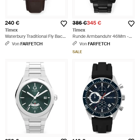
240 €
386 €
345 €
Timex
Timex
Waterbury Traditional Fly Back
Runde Armbanduhr 46Mm -
Chronograph 43Mm - Blau
Schwarz
Von
FARFETCH
Von
FARFETCH
SALE