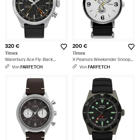
320 €
200 €
Timex
Timex
Waterbury Ace Fly-Back
X Peanuts Weekender Snoopy
Armbanduhr 43Mm - Schwarz
Armbanduhr 40Mm - Schwarz
Von
FARFETCH
Von
FARFETCH