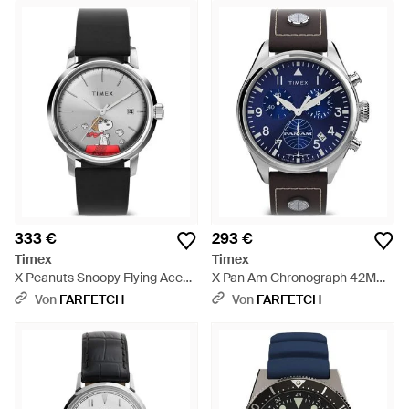
333 €
293 €
Timex
Timex
X Peanuts Snoopy Flying Ace
X Pan Am Chronograph 42Mm
Armbanduhr 40Mm - Grau
- Blau
Von
FARFETCH
Von
FARFETCH