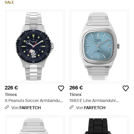
SALE
226 €
266 €
Timex
Timex
X Peanuts Soccer Armbanduhr
1983 E Line Armbanduhr
41Mm - Blau
34Mm - Blau
Von
FARFETCH
Von
FARFETCH