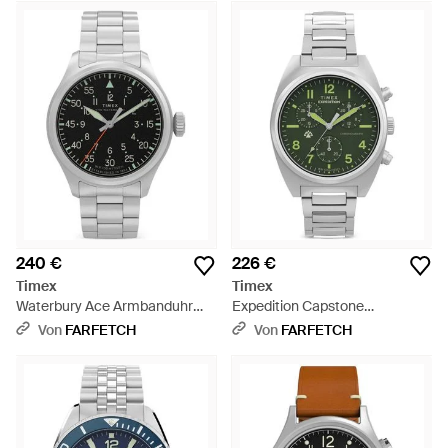
240 €
226 €
Timex
Timex
Waterbury Ace Armbanduhr
Expedition Capstone
41Mm - Grau
Chronograph 41Mm - Grün
Von
FARFETCH
Von
FARFETCH