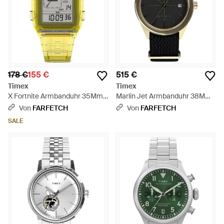
178 €
155 €
515 €
Timex
Timex
X Fortnite Armbanduhr 35Mm -
Marlin Jet Armbanduhr 38Mm -
Gelb
Schwarz
Von
FARFETCH
Von
FARFETCH
SALE