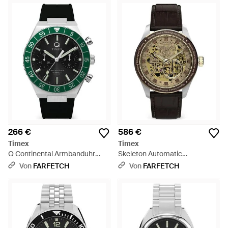
266 €
586 €
Timex
Timex
Q Continental Armbanduhr
Skeleton Automatic
40Mm - Grün
Armbanduhr 39Mm - Grau
Von
FARFETCH
Von
FARFETCH