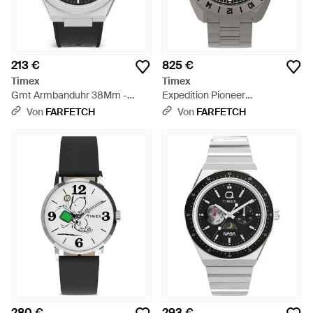
213 €
825 €
Timex
Timex
Gmt Armbanduhr 38Mm -
Expedition Pioneer
Grau
Armbanduhr 41Mm - Grau
Von
FARFETCH
Von
FARFETCH
280 €
293 €