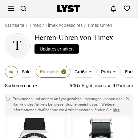
Startseite
Timex
Timex Accessoires
Timex Uhren
Herren-Uhren von Timex
T
Updates erhalten
Sale
Kategorie
Größe
Preis
Farbe
2
Sortieren nach
500+
Ergebnisse
von
9
Partnern
Provisionen und andere an Lyst gezahlte Leistungen können das
Ranking des Artikels bei dieser Suche beeinflussen. Weitere
Informationen darüber, wie wir Artikel einstufen, finden Sie
hier
.