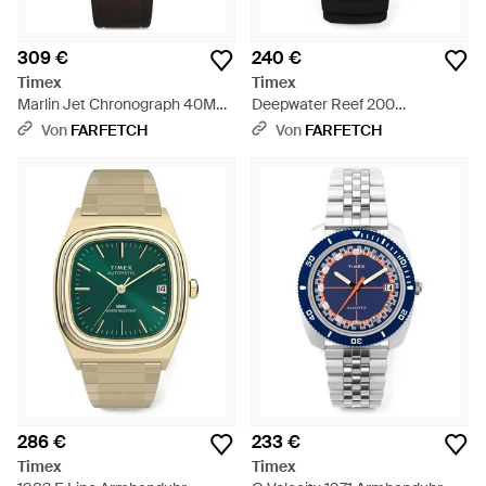
309 €
240 €
Timex
Timex
Marlin Jet Chronograph 40Mm
Deepwater Reef 200
- Schwarz
Armbanduhr 41Mm - Schwarz
Von
FARFETCH
Von
FARFETCH
286 €
233 €
Timex
Timex