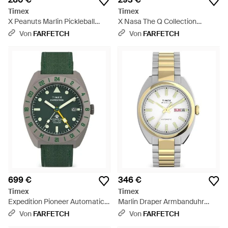
Timex
Timex
X Peanuts Marlin Pickleball
X Nasa The Q Collection
Armbanduhr 38Mm - Weiß
Armbanduhr 40Mm - Grau
Von
FARFETCH
Von
FARFETCH
699 €
346 €
Timex
Timex
Expedition Pioneer Automatic
Marlin Draper Armbanduhr
Gmt Armbanduhr 41Mm - Grün
37Mm - Mettallic
Von
FARFETCH
Von
FARFETCH