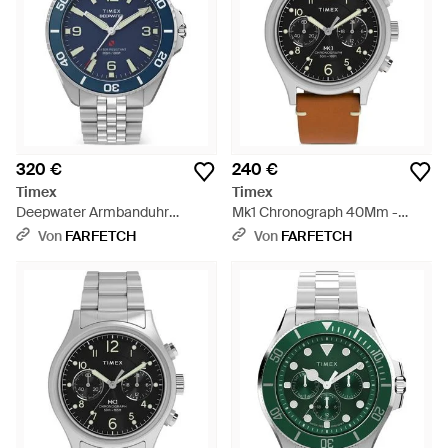
320 €
240 €
Timex
Timex
Deepwater Armbanduhr
Mk1 Chronograph 40Mm -
40,5Mm - Blau
Schwarz
Von
FARFETCH
Von
FARFETCH