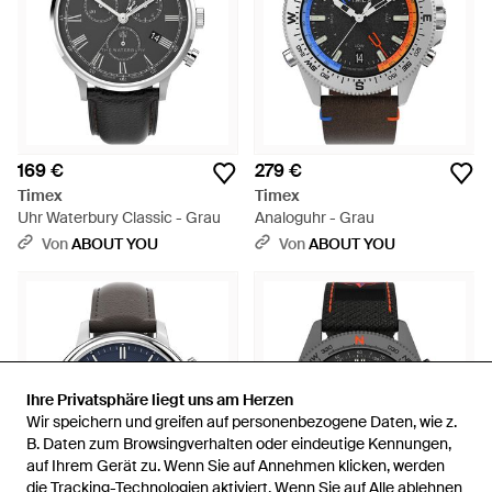
169 €
279 €
Timex
Timex
Uhr Waterbury Classic - Grau
Analoguhr - Grau
Von
ABOUT YOU
Von
ABOUT YOU
Ihre Privatsphäre liegt uns am Herzen
Ihre Privatsphäre liegt uns am Herzen
Wir speichern und greifen auf personenbezogene Daten, wie z.
Wir speichern und greifen auf personenbezogene Daten, wie z.
B. Daten zum Browsingverhalten oder eindeutige Kennungen,
B. Daten zum Browsingverhalten oder eindeutige Kennungen,
auf Ihrem Gerät zu. Wenn Sie auf Annehmen klicken, werden
auf Ihrem Gerät zu. Wenn Sie auf Annehmen klicken, werden
die Tracking-Technologien aktiviert. Wenn Sie auf Alle ablehnen
die Tracking-Technologien aktiviert. Wenn Sie auf Alle ablehnen