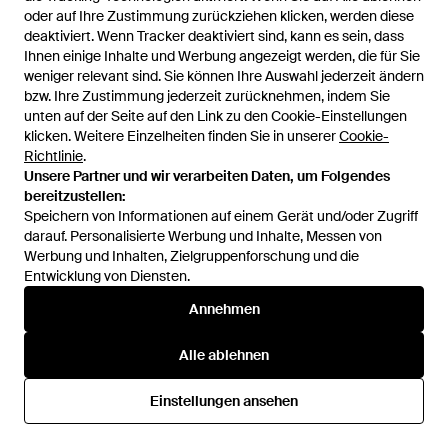
oder auf Ihre Zustimmung zurückziehen klicken, werden diese
oder auf Ihre Zustimmung zurückziehen klicken, werden diese
deaktiviert. Wenn Tracker deaktiviert sind, kann es sein, dass
deaktiviert. Wenn Tracker deaktiviert sind, kann es sein, dass
Ihnen einige Inhalte und Werbung angezeigt werden, die für Sie
Ihnen einige Inhalte und Werbung angezeigt werden, die für Sie
139 €
104,25 €
289 €
weniger relevant sind. Sie können Ihre Auswahl jederzeit ändern
weniger relevant sind. Sie können Ihre Auswahl jederzeit ändern
Timex
Timex
bzw. Ihre Zustimmung jederzeit zurücknehmen, indem Sie
bzw. Ihre Zustimmung jederzeit zurücknehmen, indem Sie
Analoguhr Chicago - Blau
Analoguhr - Grau
unten auf der Seite auf den Link zu den Cookie-Einstellungen
unten auf der Seite auf den Link zu den Cookie-Einstellungen
Von
ABOUT YOU
Von
ABOUT YOU
klicken. Weitere Einzelheiten finden Sie in unserer
klicken. Weitere Einzelheiten finden Sie in unserer
Cookie-
Cookie-
SALE
Richtlinie
Richtlinie
.
.
Unsere Partner und wir verarbeiten Daten, um Folgendes
Unsere Partner und wir verarbeiten Daten, um Folgendes
bereitzustellen:
bereitzustellen:
Speichern von Informationen auf einem Gerät und/oder Zugriff
Speichern von Informationen auf einem Gerät und/oder Zugriff
darauf. Personalisierte Werbung und Inhalte, Messen von
darauf. Personalisierte Werbung und Inhalte, Messen von
Werbung und Inhalten, Zielgruppenforschung und die
Werbung und Inhalten, Zielgruppenforschung und die
Entwicklung von Diensten.
Entwicklung von Diensten.
Annehmen
Annehmen
Alle ablehnen
Alle ablehnen
Einstellungen ansehen
Einstellungen ansehen
139 €
189 €
160,65 €