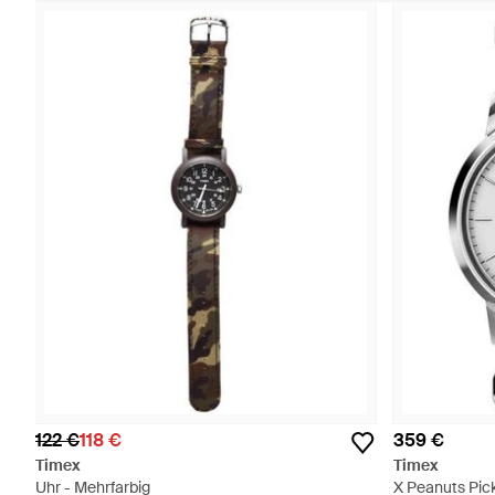
122 €
118 €
359 €
Timex
Timex
Uhr - Mehrfarbig
X Peanuts Pic