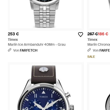
253 €
267 €
186 €
Timex
Timex
Marlin Ice Armbanduhr 40Mm - Grau
Marlin Chrono
Von
FARFETCH
Von
FARF
SALE