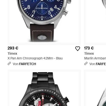
293 €
173 €
Timex
Timex
X Pan Am Chronograph 42Mm - Blau
Marlin Armban
Grau
Von
FARFETCH
Von
FARF