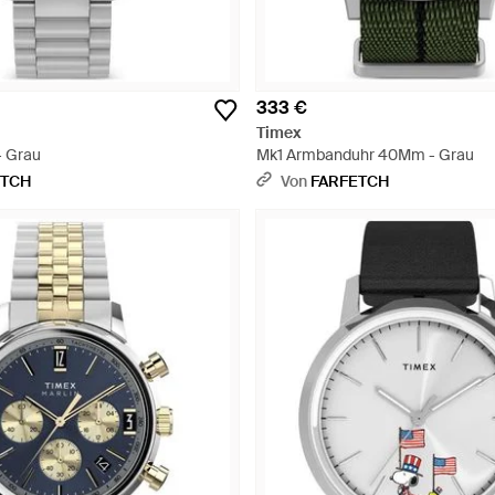
333 €
Timex
- Grau
Mk1 Armbanduhr 40Mm - Grau
ETCH
Von
FARFETCH