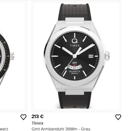
213 €
Timex
warz
Gmt Armbanduhr 38Mm - Grau