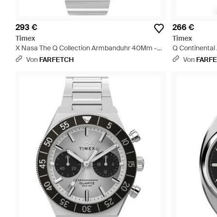
293 €
266 €
Timex
Timex
X Nasa The Q Collection Armbanduhr 40Mm -
Q Continenta
Grau
Von
FARFETCH
Von
FARF