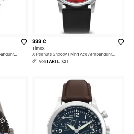
333 €
Timex
banduhr
X Peanuts Snoopy Flying Ace Armbanduhr
40Mm - Grau
Von
FARFETCH