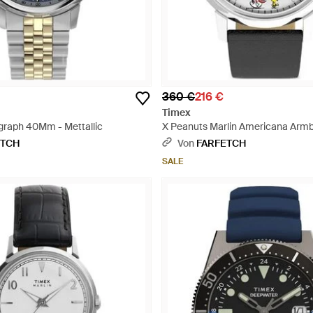
360 €
216 €
Timex
graph 40Mm - Mettallic
X Peanuts Marlin Americana Arm
40Mm - Grau
ETCH
Von
FARFETCH
SALE