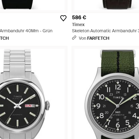
586 €
Timex
l Armbanduhr 40Mm - Grün
Skeleton Automatic Armbanduhr
ETCH
Von
FARFETCH