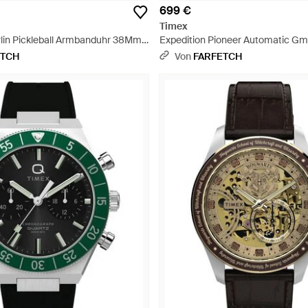
699 €
Timex
lin Pickleball Armbanduhr 38Mm -
Expedition Pioneer Automatic G
41Mm - Grün
ETCH
Von
FARFETCH