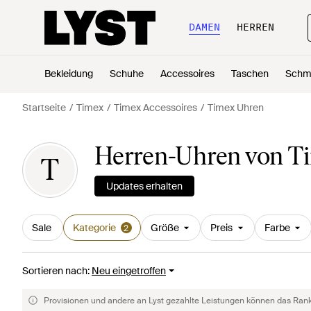
DAMEN
HERREN
Bekleidung
Schuhe
Accessoires
Taschen
Schm
Startseite
Timex
Timex Accessoires
Timex Uhren
Herren-Uhren von T
T
Updates erhalten
Sale
Kategorie
Größe
Preis
Farbe
2
Sortieren nach
:
Neu eingetroffen
Provisionen und andere an Lyst gezahlte Leistungen können das Rankin