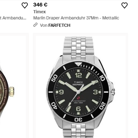
346 €
Timex
mt Armbanduhr
Marlin Draper Armbanduhr 37Mm - Mettallic
Von
FARFETCH