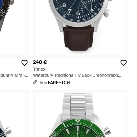
240 €
Timex
nduhr 41Mm -
Waterbury Traditional Fly Back Chronograph
43Mm - Blau
Von
FARFETCH