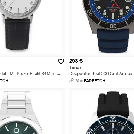
293 €
Timex
duhr Mit Kroko-Effekt 34Mm -
Deepwater Reef 200 Gmt Armba
Blau
ETCH
Von
FARFETCH