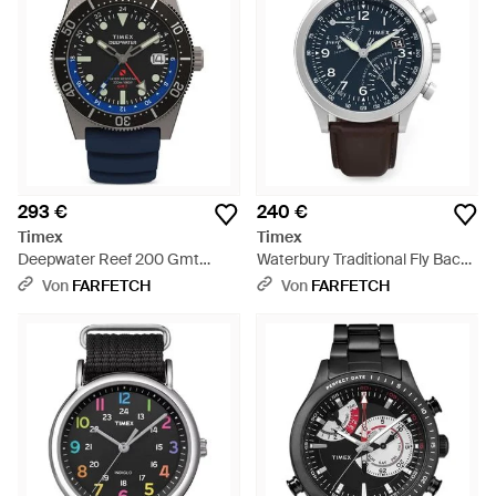
293 €
240 €
Timex
Timex
Deepwater Reef 200 Gmt
Waterbury Traditional Fly Back
Armbanduhr 41Mm - Blau
Chronograph 43Mm - Blau
Von
FARFETCH
Von
FARFETCH