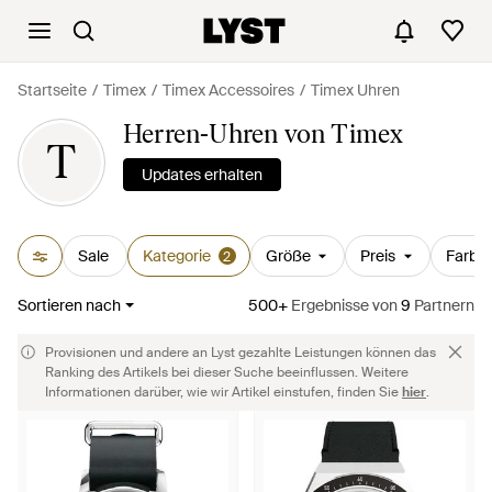
Startseite
Timex
Timex Accessoires
Timex Uhren
Herren-Uhren von Timex
T
Updates erhalten
Sale
Kategorie
Größe
Preis
Farbe
2
Sortieren nach
500+
Ergebnisse
von
9
Partnern
Provisionen und andere an Lyst gezahlte Leistungen können das
Ranking des Artikels bei dieser Suche beeinflussen. Weitere
Informationen darüber, wie wir Artikel einstufen, finden Sie
hier
.