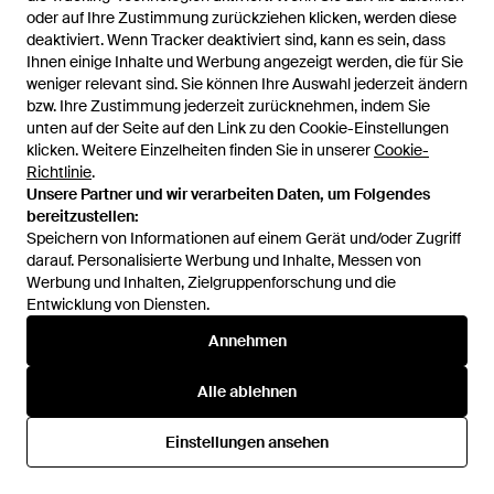
oder auf Ihre Zustimmung zurückziehen klicken, werden diese
oder auf Ihre Zustimmung zurückziehen klicken, werden diese
deaktiviert. Wenn Tracker deaktiviert sind, kann es sein, dass
deaktiviert. Wenn Tracker deaktiviert sind, kann es sein, dass
Ihnen einige Inhalte und Werbung angezeigt werden, die für Sie
Ihnen einige Inhalte und Werbung angezeigt werden, die für Sie
279 €
289 €
weniger relevant sind. Sie können Ihre Auswahl jederzeit ändern
weniger relevant sind. Sie können Ihre Auswahl jederzeit ändern
Timex
Timex
bzw. Ihre Zustimmung jederzeit zurücknehmen, indem Sie
bzw. Ihre Zustimmung jederzeit zurücknehmen, indem Sie
Analoguhr - Grau
Analoguhr - Grau
unten auf der Seite auf den Link zu den Cookie-Einstellungen
unten auf der Seite auf den Link zu den Cookie-Einstellungen
Von
ABOUT YOU
Von
ABOUT YOU
klicken. Weitere Einzelheiten finden Sie in unserer
klicken. Weitere Einzelheiten finden Sie in unserer
Cookie-
Cookie-
Richtlinie
Richtlinie
.
.
Unsere Partner und wir verarbeiten Daten, um Folgendes
Unsere Partner und wir verarbeiten Daten, um Folgendes
bereitzustellen:
bereitzustellen:
Speichern von Informationen auf einem Gerät und/oder Zugriff
Speichern von Informationen auf einem Gerät und/oder Zugriff
darauf. Personalisierte Werbung und Inhalte, Messen von
darauf. Personalisierte Werbung und Inhalte, Messen von
Werbung und Inhalten, Zielgruppenforschung und die
Werbung und Inhalten, Zielgruppenforschung und die
Entwicklung von Diensten.
Entwicklung von Diensten.
Annehmen
Annehmen
Alle ablehnen
Alle ablehnen
Einstellungen ansehen
Einstellungen ansehen
139 €
139 €
104,25 €
Timex
Timex