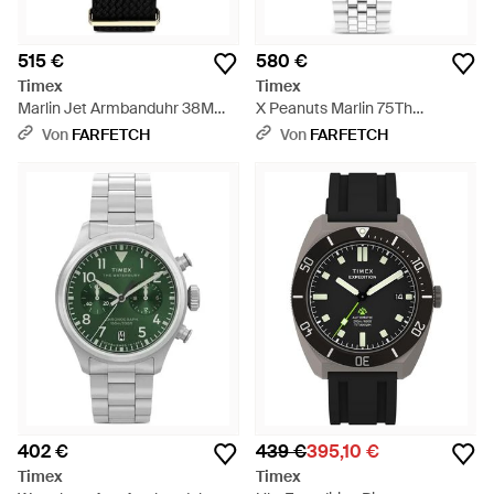
515 €
580 €
Timex
Timex
Marlin Jet Armbanduhr 38Mm -
X Peanuts Marlin 75Th
Schwarz
Anniversary Armbanduhr
Von
FARFETCH
Von
FARFETCH
40Mm - Mettallic
402 €
439 €
395,10 €
Timex
Timex