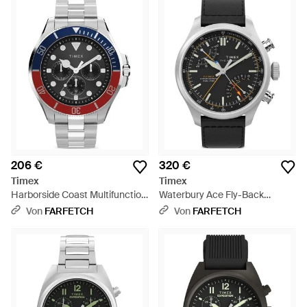
206 €
320 €
Timex
Timex
Harborside Coast Multifunction
Waterbury Ace Fly-Back
Armbanduhr 43Mm - Grau
Armbanduhr 43Mm - Schwarz
Von
FARFETCH
Von
FARFETCH