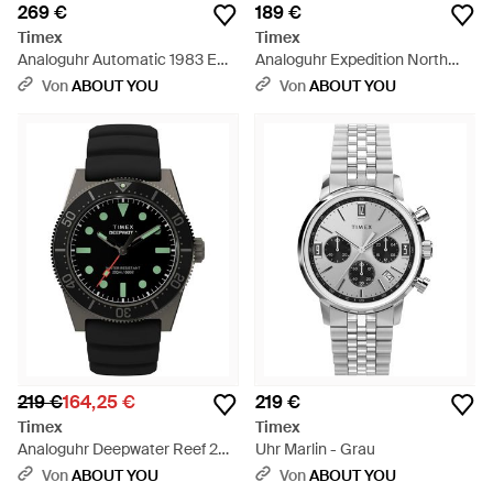
269 €
189 €
Timex
Timex
Analoguhr Automatic 1983 E
Analoguhr Expedition North
Line - Blau
Field Solar - Mehrfarbig
Von
ABOUT YOU
Von
ABOUT YOU
219 €
164,25 €
219 €
Timex
Timex
Analoguhr Deepwater Reef 200
Uhr Marlin - Grau
- Schwarz
Von
ABOUT YOU
Von
ABOUT YOU