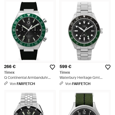
266 €
599 €
Timex
Timex
Q Continental Armbanduhr
Waterbury Heritage Gmt
40Mm - Grün
Armbanduhr 41,5Mm - Grau
Von
FARFETCH
Von
FARFETCH