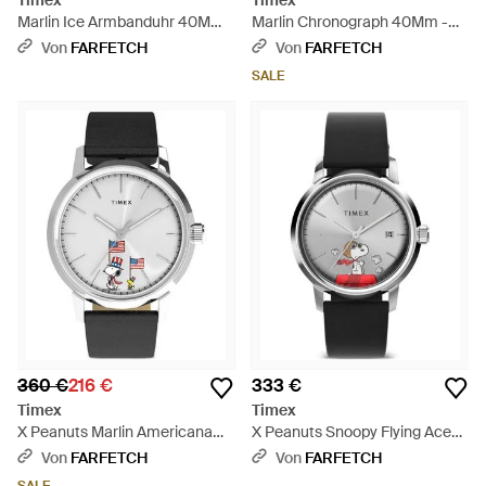
Timex
Timex
Marlin Ice Armbanduhr 40Mm -
Marlin Chronograph 40Mm -
Grau
Mettallic
Von
FARFETCH
Von
FARFETCH
SALE
360 €
216 €
333 €
Timex
Timex
X Peanuts Marlin Americana
X Peanuts Snoopy Flying Ace
Armbanduhr 40Mm - Grau
Armbanduhr 40Mm - Grau
Von
FARFETCH
Von
FARFETCH