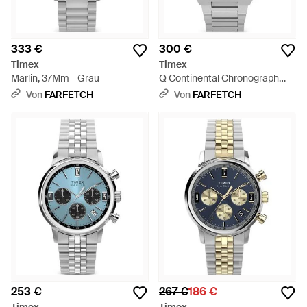
333 €
300 €
Timex
Timex
Marlin, 37Mm - Grau
Q Continental Chronograph
40Mm - Grau
Von
FARFETCH
Von
FARFETCH
253 €
267 €
186 €