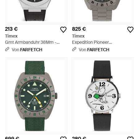
213 €
825 €
Timex
Timex
Gmt Armbanduhr 38Mm -
Expedition Pioneer
Grau
Armbanduhr 41Mm - Grau
Von
FARFETCH
Von
FARFETCH
699 €
280 €