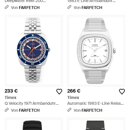
Deepwater Reef 200
1983 E Line Armbanduhr
Armbanduhr 41Mm - Schwarz
34Mm - Grün
Von
FARFETCH
Von
FARFETCH
233 €
266 €
Timex
Timex
Q Velocity 1971 Armbanduhr
Automatic 1983 E-Line Reissue
36Mm - Blau
34Mm - Weiß
Von
FARFETCH
Von
FARFETCH