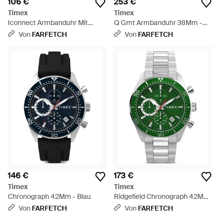
106 €
253 €
Timex
Timex
Iconnect Armbanduhr Mit
Q Gmt Armbanduhr 38Mm -
Eckigem Gestell 36Mm -
Grau
Von
FARFETCH
Von
FARFETCH
Schwarz
146 €
173 €
Timex
Timex
Chronograph 42Mm - Blau
Ridgefield Chronograph 42Mm
- Grün
Von
FARFETCH
Von
FARFETCH