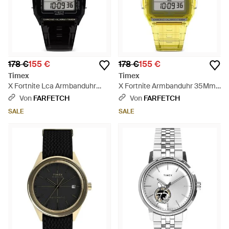
178 €
155 €
178 €
155 €
Timex
Timex
X Fortnite Lca Armbanduhr
X Fortnite Armbanduhr 35Mm -
35Mm - Schwarz
Gelb
Von
FARFETCH
Von
FARFETCH
SALE
SALE