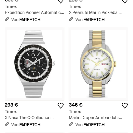
Timex
Timex
Expedition Pioneer Automatic
X Peanuts Marlin Pickleball
Gmt Armbanduhr 41Mm - Grün
Armbanduhr 38Mm - Weiß
Von
FARFETCH
Von
FARFETCH
293 €
346 €
Timex
Timex
X Nasa The Q Collection
Marlin Draper Armbanduhr
Armbanduhr 40Mm - Grau
37Mm - Mettallic
Von
FARFETCH
Von
FARFETCH