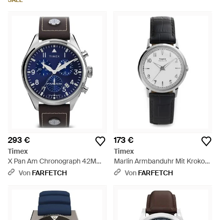
SALE
293 €
173 €
Timex
Timex
X Pan Am Chronograph 42Mm
Marlin Armbanduhr Mit Kroko-
- Blau
Effekt 34Mm - Grau
Von
FARFETCH
Von
FARFETCH