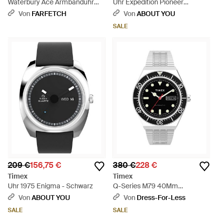
Waterbury Ace Armbanduhr
Uhr Expedition Pioneer
41Mm - Grün
Automatic - Schwarz
Von
FARFETCH
Von
ABOUT YOU
SALE
209 €
156,75 €
380 €
228 €
Timex
Timex
Uhr 1975 Enigma - Schwarz
Q-Series M79 40Mm
Automatikuhr - Mettallic
Von
ABOUT YOU
Von
Dress-For-Less
SALE
SALE