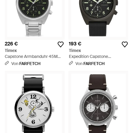
226 €
193 €
Timex
Timex
Capstone Armbanduhr 45Mm -
Expedition Capstone
Grau
Chronograph 46Mm - Schwarz
Von
FARFETCH
Von
FARFETCH