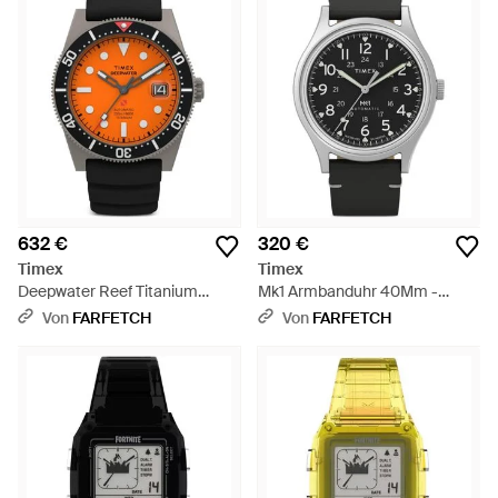
632 €
320 €
Timex
Timex
Deepwater Reef Titanium
Mk1 Armbanduhr 40Mm -
Armbanduhr 41Mm - Orange
Schwarz
Von
FARFETCH
Von
FARFETCH