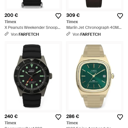
200 €
309 €
Timex
Timex
X Peanuts Weekender Snoopy
Marlin Jet Chronograph 40Mm
Armbanduhr 40Mm - Schwarz
- Schwarz
Von
FARFETCH
Von
FARFETCH
240 €
286 €
Timex
Timex