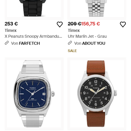
253 €
209 €
156,75 €
Timex
Timex
X Peanuts Snoopy Armbanduhr
Uhr Marlin Jet - Grau
37Mm - Rot
Von
FARFETCH
Von
ABOUT YOU
SALE