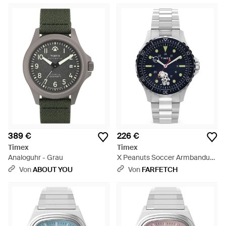
389 €
226 €
Timex
Timex
Analoguhr - Grau
X Peanuts Soccer Armbanduhr
41Mm - Blau
Von
ABOUT YOU
Von
FARFETCH