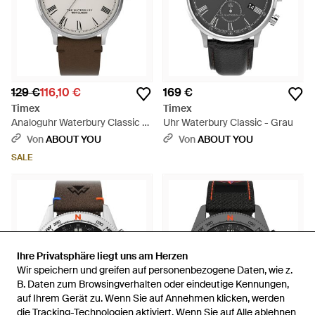
129 €
116,10 €
169 €
Timex
Timex
Analoguhr Waterbury Classic -
Uhr Waterbury Classic - Grau
Grau
Von
ABOUT YOU
Von
ABOUT YOU
SALE
Ihre Privatsphäre liegt uns am Herzen
Ihre Privatsphäre liegt uns am Herzen
Wir speichern und greifen auf personenbezogene Daten, wie z.
Wir speichern und greifen auf personenbezogene Daten, wie z.
B. Daten zum Browsingverhalten oder eindeutige Kennungen,
B. Daten zum Browsingverhalten oder eindeutige Kennungen,
auf Ihrem Gerät zu. Wenn Sie auf Annehmen klicken, werden
auf Ihrem Gerät zu. Wenn Sie auf Annehmen klicken, werden
die Tracking-Technologien aktiviert. Wenn Sie auf Alle ablehnen
die Tracking-Technologien aktiviert. Wenn Sie auf Alle ablehnen