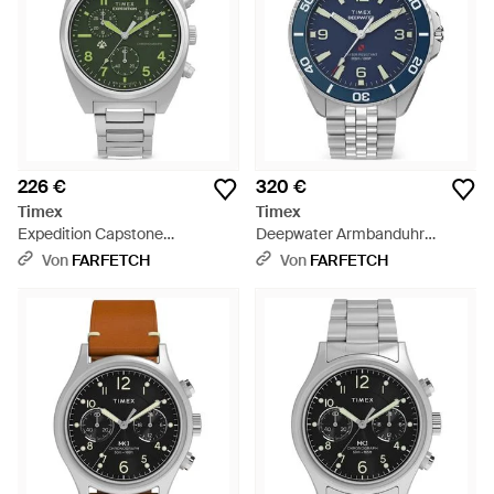
226 €
320 €
Timex
Timex
Expedition Capstone
Deepwater Armbanduhr
Chronograph 41Mm - Grün
40,5Mm - Blau
Von
FARFETCH
Von
FARFETCH