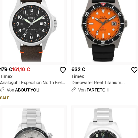
179 €
161,10 €
632 €
Timex
Timex
Analoguhr Expedition North Field
Deepwater Reef Titanium
Solar - Schwarz
Armbanduhr 41Mm - Orange
Von
ABOUT YOU
Von
FARFETCH
SALE