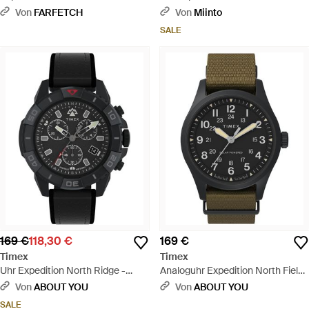
41Mm - Grau
automatic gmt - Mettallic
Von
FARFETCH
Von
Miinto
SALE
169 €
118,30 €
169 €
Timex
Timex
Uhr Expedition North Ridge -
Analoguhr Expedition North Field
Schwarz
Post Solar - Schwarz
Von
ABOUT YOU
Von
ABOUT YOU
SALE