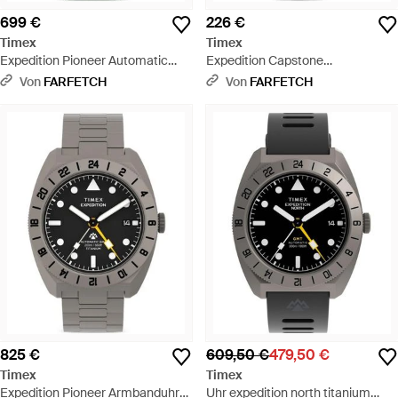
699 €
226 €
Timex
Timex
Expedition Pioneer Automatic
Expedition Capstone
Gmt Armbanduhr 41Mm - Grün
Chronograph 41Mm - Grün
Von
FARFETCH
Von
FARFETCH
825 €
609,50 €
479,50 €
Timex
Timex
Expedition Pioneer Armbanduhr
Uhr expedition north titanium