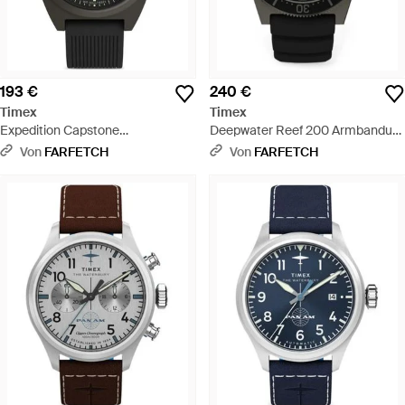
193 €
240 €
Timex
Timex
Expedition Capstone
Deepwater Reef 200 Armbanduhr
Chronograph 46Mm - Schwarz
41Mm - Schwarz
Von
FARFETCH
Von
FARFETCH