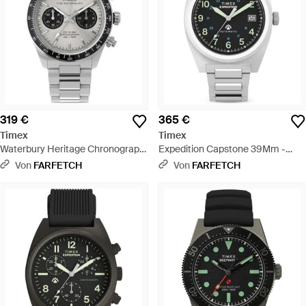
319 €
365 €
Timex
Timex
Waterbury Heritage Chronograph
Expedition Capstone 39Mm -
41Mm - Mettallic
Weiß
Von
FARFETCH
Von
FARFETCH