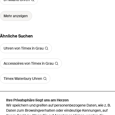
Mehr anzeigen
Ähnliche Suchen
Uhren von Timex in Grau
Accessoires von Timex in Grau
Timex Waterbury Uhren
Ihre Privatsphäre liegt uns am Herzen
Wir speichern und greifen auf personenbezogene Daten, wie z. B.
Startseite
Herren Uhren
Timex Uhren
Expedition North 41Mm
Daten zum Browsingverhalten oder eindeutige Kennungen, auf