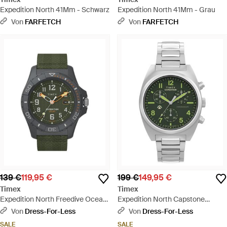
Expedition North 41Mm - Schwarz
Expedition North 41Mm - Grau
Von
FARFETCH
Von
FARFETCH
139 €
119,95 €
199 €
149,95 €
Timex
Timex
Expedition North Freedive Ocean
Expedition North Capstone
Herrenuhr Tw2V40400 - Grün
Herren Armbanduhr Tw2Y61300 -
Von
Dress-For-Less
Von
Dress-For-Less
Grau
SALE
SALE