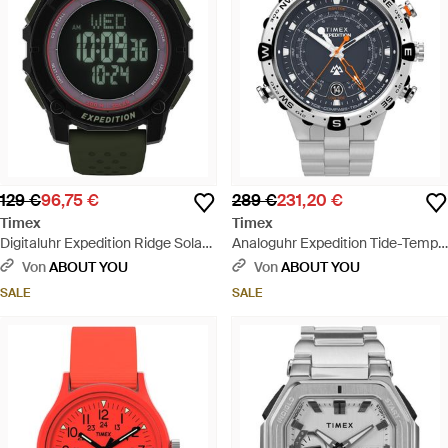
129 €
96,75 €
289 €
231,20 €
Timex
Timex
Digitaluhr Expedition Ridge Solar -
Analoguhr Expedition Tide-Temp-
Schwarz
Compass - Grau
Von
ABOUT YOU
Von
ABOUT YOU
SALE
SALE