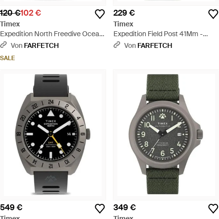
120 €
102 €
229 €
Timex
Timex
Expedition North Freedive Ocean
Expedition Field Post 41Mm -
46Mm - Grün
Schwarz
Von
FARFETCH
Von
FARFETCH
SALE
549 €
349 €
Timex
Timex