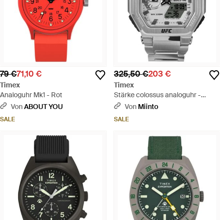
79 €
71,10 €
325,50 €
203 €
Timex
Timex
Analoguhr Mk1 - Rot
Stärke colossus analoguhr -
Mettallic
Von
ABOUT YOU
Von
Miinto
SALE
SALE