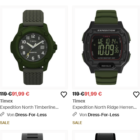
119 €
91,99 €
119 €
91,99 €
Timex
Timex
Expedition North Timberline
Expedition North Ridge Herren
Herren Armbanduhr Tw4B34700
Armbanduhr Tw4B34500 -
Von
Dress-For-Less
Von
Dress-For-Less
- Grün
Schwarz
SALE
SALE