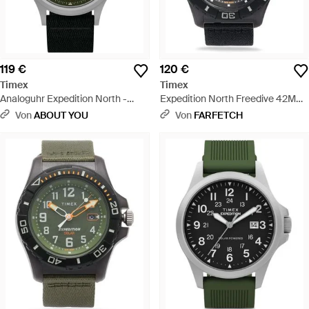
119 €
120 €
Timex
Timex
Analoguhr Expedition North -
Expedition North Freedive 42Mm
Schwarz
- Schwarz
Von
ABOUT YOU
Von
FARFETCH