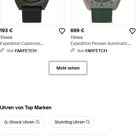
193 €
699 €
Timex
Timex
Expedition Capstone
Expedition Pioneer Automatic
Chronograph 46Mm - Schwarz
Gmt Armbanduhr 41Mm - Grün
Von
FARFETCH
Von
FARFETCH
Mehr sehen
Uhren von Top Marken
G-Shock Uhren
Stuhrling Uhren