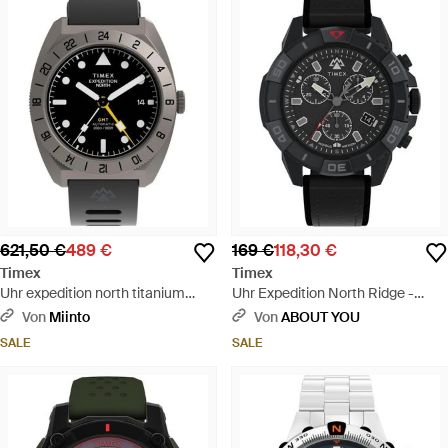
621,50 €
489 €
169 €
118,30 €
Timex
Timex
Uhr expedition north titanium
Uhr Expedition North Ridge -
automatic gmt - Mettallic
Schwarz
Von
Miinto
Von
ABOUT YOU
SALE
SALE