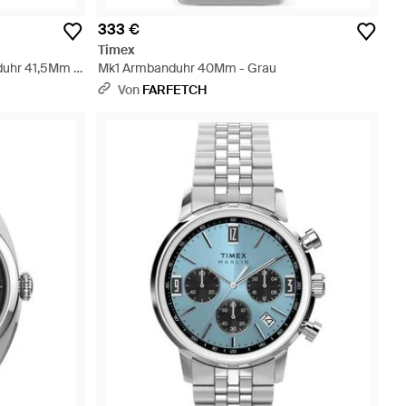
333 €
Timex
duhr 41,5Mm -
Mk1 Armbanduhr 40Mm - Grau
Von
FARFETCH