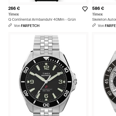
266 €
586 €
Timex
Timex
Q Continental Armbanduhr 40Mm - Grün
Skeleton Aut
Von
FARFETCH
Von
FARF