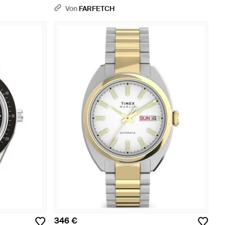
Von
FARFETCH
346 €