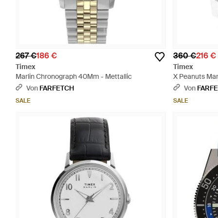
267 €
186 €
360 €
216 €
Timex
Timex
Marlin Chronograph 40Mm - Mettallic
X Peanuts Ma
40Mm - Grau
Von
FARFETCH
Von
FARF
SALE
SALE