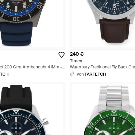
240 €
Timex
ef 200 Gmt Armbanduhr 41Mm -
Waterbury Traditional Fly Back C
43Mm - Blau
ETCH
Von
FARFETCH