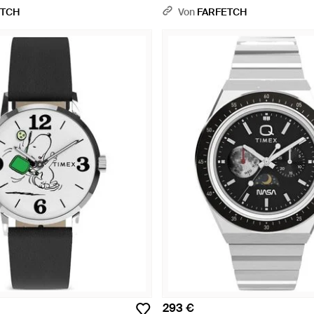
ETCH
Von
FARFETCH
293 €