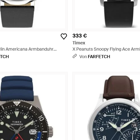
333 €
Timex
rlin Americana Armbanduhr
X Peanuts Snoopy Flying Ace Ar
40Mm - Grau
ETCH
Von
FARFETCH