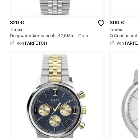
320 €
300 €
Timex
Timex
Deepwater Armbanduhr 40,5Mm - Grau
Q Continenta
Von
FARFETCH
Von
FARF