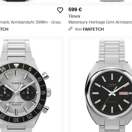
599 €
Timex
omatic Armbanduhr 39Mm - Grau
Waterbury Heritage Gmt Armban
Grau
ETCH
Von
FARFETCH