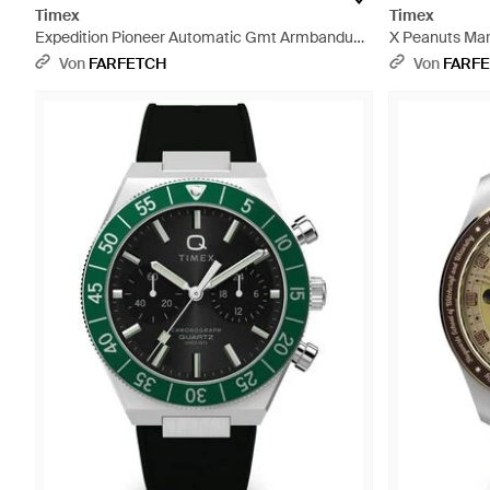
Timex
Timex
Expedition Pioneer Automatic Gmt Armbanduhr
X Peanuts Mar
41Mm - Grün
Weiß
Von
FARFETCH
Von
FARF