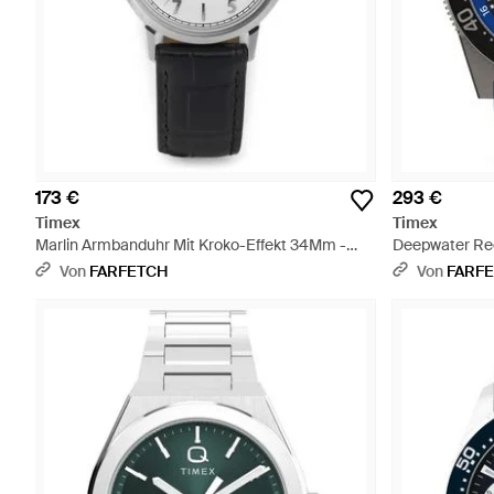
173 €
293 €
Timex
Timex
Marlin Armbanduhr Mit Kroko-Effekt 34Mm -
Deepwater Re
Grau
Blau
Von
FARFETCH
Von
FARF