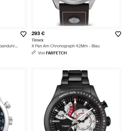
293 €
Timex
mbanduhr
X Pan Am Chronograph 42Mm - Blau
Von
FARFETCH