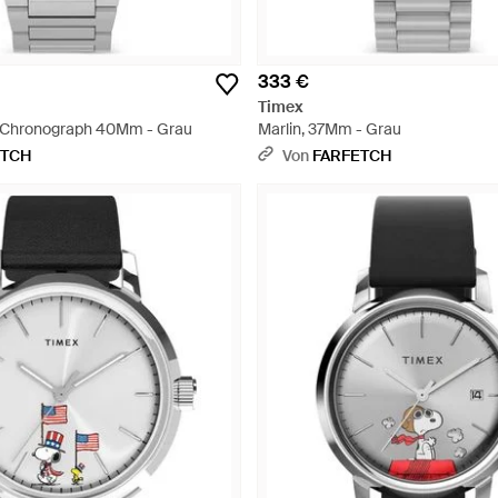
333 €
Timex
l Chronograph 40Mm - Grau
Marlin, 37Mm - Grau
ETCH
Von
FARFETCH