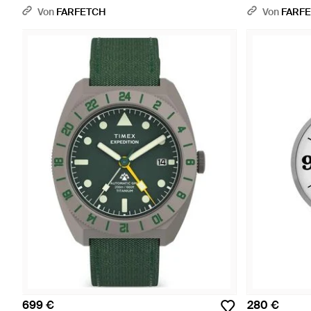
Von
FARFETCH
Von
FARF
699 €
280 €