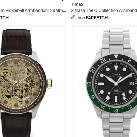
Timex
lin Pickleball Armbanduhr 38Mm -
X Nasa The Q Collection Armban
Grau
ETCH
Von
FARFETCH