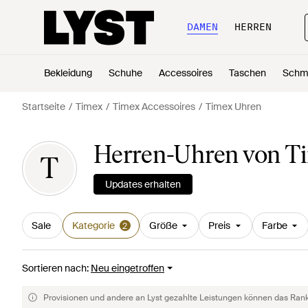
DAMEN
HERREN
Bekleidung
Schuhe
Accessoires
Taschen
Schm
Startseite
Timex
Timex Accessoires
Timex Uhren
Herren-Uhren von T
T
Updates erhalten
Sale
Kategorie
Größe
Preis
Farbe
2
Sortieren nach
:
Neu eingetroffen
Provisionen und andere an Lyst gezahlte Leistungen können das Rankin