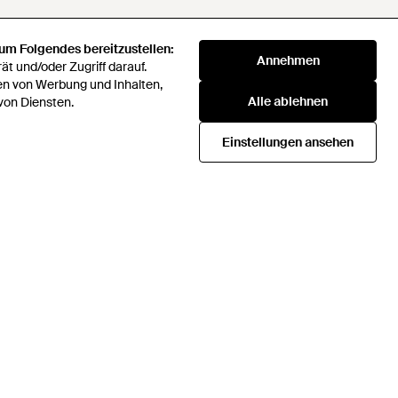
 um Folgendes bereitzustellen:
 Daten nicht verkaufen oder
Annehmen
t und/oder Zugriff darauf.
en von Werbung und Inhalten,
Alle ablehnen
von Diensten.
klaverei
72 Companies Act 2016
Einstellungen ansehen
Beschaffungsstrategie
icial rules