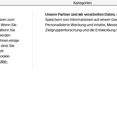
Kategorien
PartnerIn werden
Unsere Partner und wir verarbeiten Daten,
Meine personenbezogenen
Daten zum
Speichern von Informationen auf einem Gerä
weitergeben
. Wenn Sie
Personalisierte Werbung und Inhalte, Mess
 Wenn Sie
Zielgruppenforschung und die Entwicklung 
Erklärung zur modernen S
 werden
Erklärung zu Paragraph 1
Ihnen einige
bedingungen
Verantwortungsbewusste 
sind. Sie
s
Verhaltenskodex
eit
Cookie-
Lyst survey sweepstakes off
okie-