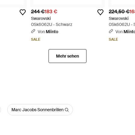
244 €
183 €
224,50 €
16
Swarovski
Swarovski
0Sk6062U - Schwarz
0Sk6062U - 
Von
Miinto
Von
Miint
SALE
SALE
Mehr sehen
Marc Jacobs Sonnenbrillen