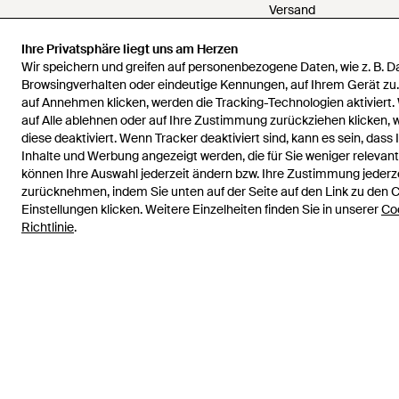
Versand
Rückgabe
Ihre Privatsphäre liegt uns am Herzen
Zahlungen
Wir speichern und greifen auf personenbezogene Daten, wie z. B. 
Rückerstattungen
Browsingverhalten oder eindeutige Kennungen, auf Ihrem Gerät zu
auf Annehmen klicken, werden die Tracking-Technologien aktiviert.
Karriere
auf Alle ablehnen oder auf Ihre Zustimmung zurückziehen klicken,
Kontakt
diese deaktiviert. Wenn Tracker deaktiviert sind, kann es sein, dass 
Allgemeine Geschäfts
Inhalte und Werbung angezeigt werden, die für Sie weniger relevant 
Datenschutz & Cookie
können Ihre Auswahl jederzeit ändern bzw. Ihre Zustimmung jederz
zurücknehmen, indem Sie unten auf der Seite auf den Link zu den 
Geistiges Eigentum
Einstellungen klicken. Weitere Einzelheiten finden Sie in unserer
Co
Richtlinie
.