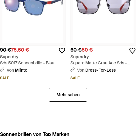
90 €
75,50 €
60 €
50 €
Superdry
Superdry
Sds 5017 Sonnenbrille - Blau
Square Matte Grau Ace Sds -
Braun
Von
Miinto
Von
Dress-For-Less
SALE
SALE
Mehr sehen
Sonnenbrillen von Top Marken