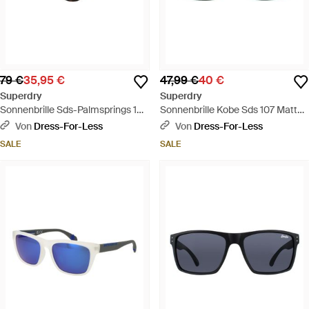
79 €
35,95 €
47,99 €
40 €
Superdry
Superdry
Sonnenbrille Sds-Palmsprings 102
Sonnenbrille Kobe Sds 107 Matt
49 - Schwarz
Gummiert Grau - Grau
Von
Dress-For-Less
Von
Dress-For-Less
SALE
SALE