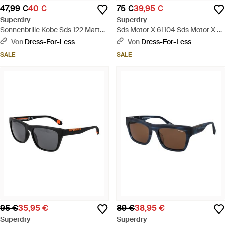
47,99 €
40 €
75 €
39,95 €
Superdry
Superdry
Sonnenbrille Kobe Sds 122 Matt
Sds Motor X 61104 Sds Motor X 61
Gummiert Schildpatt Grau Gelb
104 Sonnenbrille - Schwarz
Von
Dress-For-Less
Von
Dress-For-Less
Flash Mirror - Braun
SALE
SALE
95 €
35,95 €
89 €
38,95 €
Superdry
Superdry