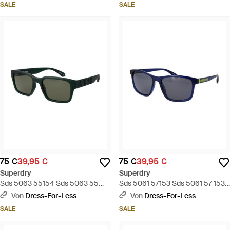
SALE
SALE
75 €
39,95 €
75 €
39,95 €
Superdry
Superdry
Sds 5063 55154 Sds 5063 55
Sds 5061 57153 Sds 5061 57 153
154 Sonnenbrille - Grün
Sonnenbrille - Blau
Von
Dress-For-Less
Von
Dress-For-Less
SALE
SALE