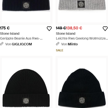
175 €
149 €
138,50 €
Stone Island
Stone Island
Gerippte Beanie Aus Rws-
Leichte Rws Geelong Wollmütze -
Schurwolle Mit Compass-Logo-
Grau
Von
GIGLIO.COM
Von
Miinto
Patch - Blau
SALE