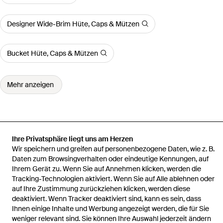
Designer Wide-Brim Hüte, Caps & Mützen
Bucket Hüte, Caps & Mützen
Mehr anzeigen
Startseite
Herren Mützen, Hüte & Caps
Stone Island Mützen, Hüte
Ihre Privatsphäre liegt uns am Herzen
& Caps
N100007 Plush Stitch Stretch Rws Wool
Wir speichern und greifen auf personenbezogene Daten, wie z. B.
Daten zum Browsingverhalten oder eindeutige Kennungen, auf
Ihrem Gerät zu. Wenn Sie auf Annehmen klicken, werden die
Tracking-Technologien aktiviert. Wenn Sie auf Alle ablehnen oder
auf Ihre Zustimmung zurückziehen klicken, werden diese
deaktiviert. Wenn Tracker deaktiviert sind, kann es sein, dass
Hilfe und Informationen
Ihnen einige Inhalte und Werbung angezeigt werden, die für Sie
weniger relevant sind. Sie können Ihre Auswahl jederzeit ändern