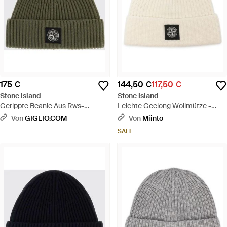
175 €
144,50 €
117,50 €
Stone Island
Stone Island
Gerippte Beanie Aus Rws-
Leichte Geelong Wollmütze -
Schurwolle Mit Compass-Logo-
Natur
Von
GIGLIO.COM
Von
Miinto
Patch - Grün
SALE