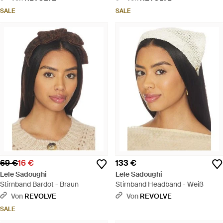
SALE
SALE
69 €
16 €
133 €
Lele Sadoughi
Lele Sadoughi
Stirnband Bardot - Braun
Stirnband Headband - Weiß
Von
REVOLVE
Von
REVOLVE
SALE