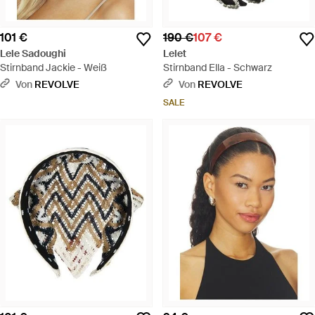
101 €
190 €
107 €
Lele Sadoughi
Lelet
Stirnband Jackie - Weiß
Stirnband Ella - Schwarz
Von
REVOLVE
Von
REVOLVE
SALE