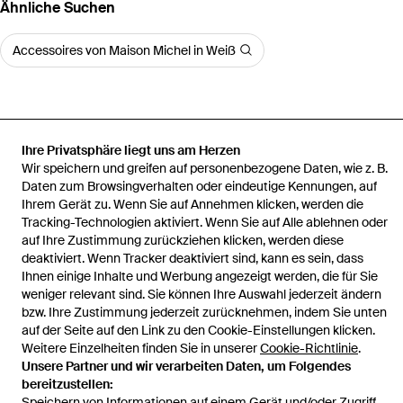
Ähnliche Suchen
Accessoires von Maison Michel in Weiß
Ihre Privatsphäre liegt uns am Herzen
Startseite
Damen Haarschmuck, Haarspangen und Haarreifen
Wir speichern und greifen auf personenbezogene Daten, wie z. B.
Maison Michel Haarschmuck, Haarspangen und Haarreifen
Daten zum Browsingverhalten oder eindeutige Kennungen, auf
Stirnband "Beth"
Ihrem Gerät zu. Wenn Sie auf Annehmen klicken, werden die
Tracking-Technologien aktiviert. Wenn Sie auf Alle ablehnen oder
auf Ihre Zustimmung zurückziehen klicken, werden diese
deaktiviert. Wenn Tracker deaktiviert sind, kann es sein, dass
Ihnen einige Inhalte und Werbung angezeigt werden, die für Sie
Hilfe und Informationen
weniger relevant sind. Sie können Ihre Auswahl jederzeit ändern
bzw. Ihre Zustimmung jederzeit zurücknehmen, indem Sie unten
auf der Seite auf den Link zu den Cookie-Einstellungen klicken.
Weitere Einzelheiten finden Sie in unserer
Cookie-Richtlinie
.
Unsere Partner und wir verarbeiten Daten, um Folgendes
bereitzustellen:
Speichern von Informationen auf einem Gerät und/oder Zugriff