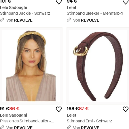
101 €
94 €
Lele Sadoughi
Lelet
Stirnband Jackie - Schwarz
Stirnband Bleeker - Mehrfarbig
Von
REVOLVE
Von
REVOLVE
91 €
86 €
168 €
87 €
Lele Sadoughi
Lelet
Plissiertes Stirnband Juliet -
Stirnband Emi - Schwarz
Natur
Von
REVOLVE
Von
REVOLVE