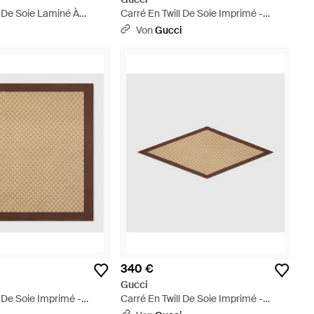
l De Soie Laminé À
Carré En Twill De Soie Imprimé -
aun
Braun
i
Von
Gucci
340 €
Gucci
l De Soie Imprimé -
Carré En Twill De Soie Imprimé -
Braun