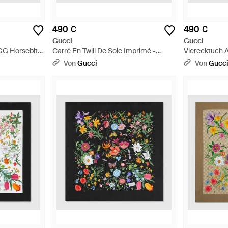
490 €
490 €
Gucci
Gucci
GG Horsebit -
Carré En Twill De Soie Imprimé -
Vierecktuch A
Braun
Print - Rot
Von
Gucci
Von
Gucc