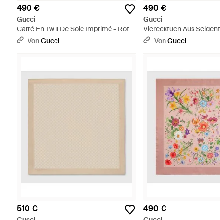
490 €
490 €
Gucci
Gucci
Carré En Twill De Soie Imprimé - Rot
Vierecktuch Aus Seidentw
Print - Schwarz
Von
Gucci
Von
Gucci
510 €
490 €
Gucci
Gucci