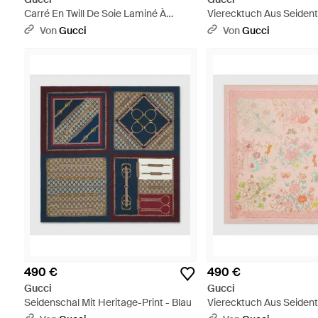
Carré En Twill De Soie Laminé À
Vierecktuch Aus Seidentwi
Imprimé - Natur
Pink
Von
Gucci
Von
Gucci
490 €
490 €
Gucci
Gucci
Seidenschal Mit Heritage-Print - Blau
Vierecktuch Aus Seidentwi
Pink