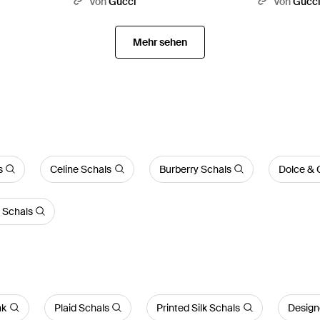
Von
Gucci
Von
Gucc
Mehr sehen
s
Celine Schals
Burberry Schals
Dolce & 
 Schals
nk
Plaid Schals
Printed Silk Schals
Design