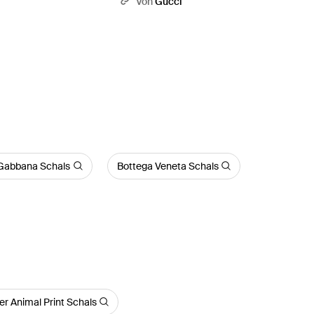
i
Von
Gucci
Gabbana Schals
Bottega Veneta Schals
er Animal Print Schals