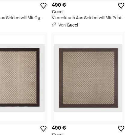
490 €
Gucci
us Seidentwill Mit Gg
Vierecktuch Aus Seidentwill Mit Print -
Blau
i
Von
Gucci
490 €
Gucci