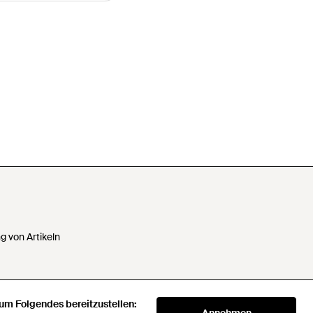
 von Artikeln
 um Folgendes bereitzustellen:
 Daten nicht verkaufen oder