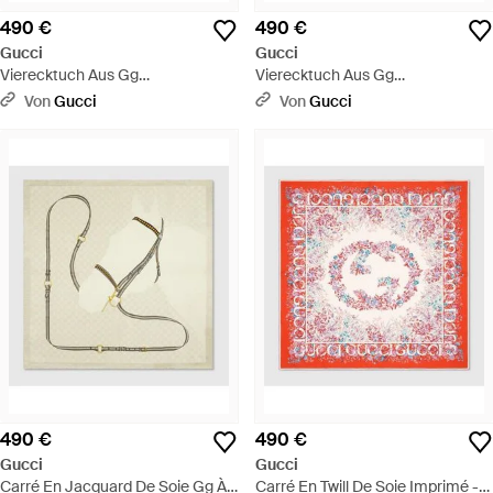
490 €
490 €
Gucci
Gucci
Vierecktuch Aus Gg
Vierecktuch Aus Gg
Seidenjacquard Mit Print - Rot
Seidenjacquard Mit Print - Blau
Von
Gucci
Von
Gucci
490 €
490 €
Gucci
Gucci
Carré En Jacquard De Soie Gg À
Carré En Twill De Soie Imprimé -