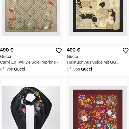
490 €
490 €
Gucci
Gucci
Carré En Twill De Soie Imprimé -
Halstuch Aus Seide Mit GG
Braun
Horsebit - Mettallic
Von
Gucci
Von
Gucci