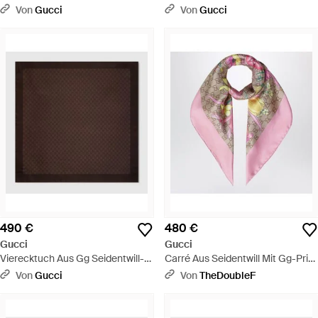
Seidenjacquard Mit Print -
Print - Pink
Von
Gucci
Von
Gucci
Schwarz
490 €
480 €
Gucci
Gucci
Vierecktuch Aus Gg Seidentwill-
Carré Aus Seidentwill Mit Gg-Print
Jacquard - Braun
- Pink
Von
Gucci
Von
TheDoubleF