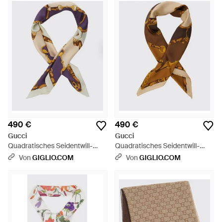
490 €
490 €
Gucci
Gucci
Quadratisches Seidentwill-
Quadratisches Seidentwill-
Foulard Von Mit Mehrfarbigem
Foulard Von Mit Mehrfarbigem
Von
GIGLIO.COM
Von
GIGLIO.COM
Grafikdruck - Mehrfarbig
Grafikdruck - Mettallic