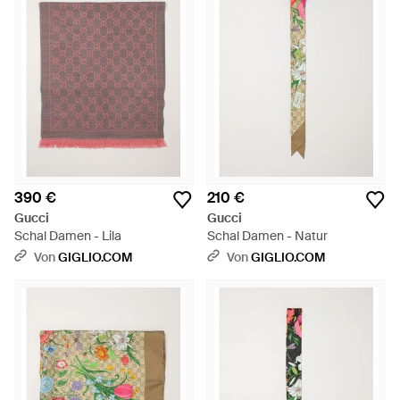
Motiven und prunkvollen Mustern gestaltet, außerdem sind
Jacquard-Stolen, leichte Seidenmodelle mit Blumenmuster
und schicke Kaschmirtücher zu haben.
390 €
210 €
Gucci
Gucci
Schal Damen - Lila
Schal Damen - Natur
Von
GIGLIO.COM
Von
GIGLIO.COM