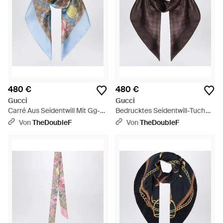
480 €
480 €
Gucci
Gucci
Carré Aus Seidentwill Mit Gg-
Bedrucktes Seidentwill-Tuch
Print - Blau
Mit Gg-Muster - Braun
Von
TheDoubleF
Von
TheDoubleF