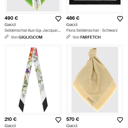
490 €
486 €
Gucci
Gucci
Seidenschal Aus Gg-Jacquard
Flora Seidenschal - Schwarz
- Grün
Von
GIGLIO.COM
Von
FARFETCH
210 €
570 €
Gucci
Gucci