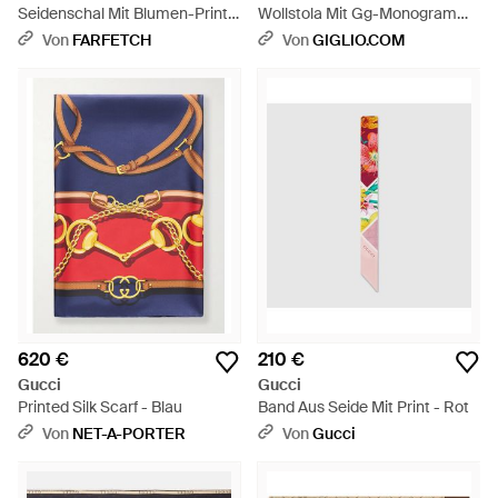
Seidenschal Mit Blumen-Print -
Wollstola Mit Gg-Monogramm
Weiß
- Mettallic
Von
FARFETCH
Von
GIGLIO.COM
620 €
210 €
Gucci
Gucci
Printed Silk Scarf - Blau
Band Aus Seide Mit Print - Rot
Von
NET-A-PORTER
Von
Gucci