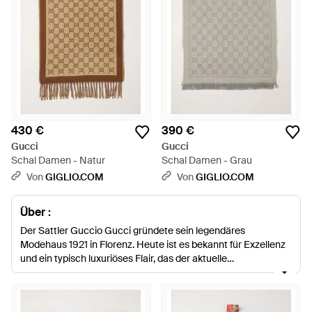
430 €
390 €
Gucci
Gucci
Schal Damen - Natur
Schal Damen - Grau
Von
GIGLIO.COM
Von
GIGLIO.COM
Über :
Der Sattler Guccio Gucci gründete sein legendäres
Modehaus 1921 in Florenz. Heute ist es bekannt für Exzellenz
und ein typisch luxuriöses Flair, das der aktuelle
Kreativdirektor Alessandro Michele mit einem modernen
Touch aufgefrischt hat. Die Auswahl an Damenschals der
Marke wurde mit einer lebendigen Farbpalette, Monogramm-