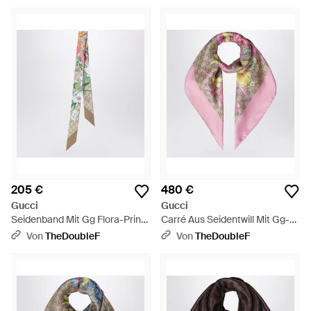
205 €
480 €
Gucci
Gucci
Seidenband Mit Gg Flora-Print
Carré Aus Seidentwill Mit Gg-
- Grün
Print - Pink
Von
TheDoubleF
Von
TheDoubleF