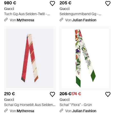
980 €
205 €
Gucci
Gucci
Tuch Gg Aus Seiden-Twill -
Seidengummiband Gg -
Natur
Mettallic
Von
Mytheresa
Von
Julian Fashion
210 €
205 €
174 €
Gucci
Gucci
Schal Gg Horsebit Aus Seiden-
Schal " Flora" - Grün
Twill - Rot
Von
Mytheresa
Von
Julian Fashion