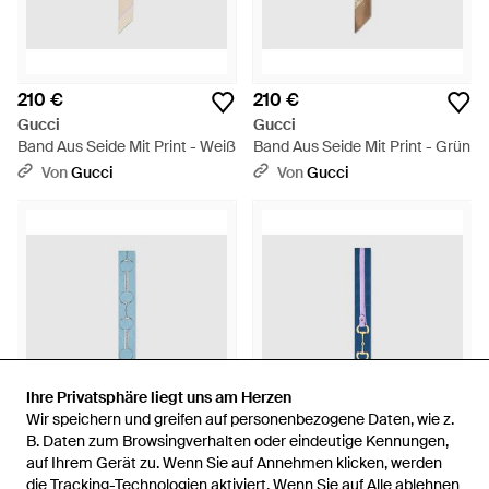
210 €
210 €
Gucci
Gucci
Band Aus Seide Mit Print - Weiß
Band Aus Seide Mit Print - Grün
Von
Gucci
Von
Gucci
Ihre Privatsphäre liegt uns am Herzen
Ihre Privatsphäre liegt uns am Herzen
Wir speichern und greifen auf personenbezogene Daten, wie z.
Wir speichern und greifen auf personenbezogene Daten, wie z.
B. Daten zum Browsingverhalten oder eindeutige Kennungen,
B. Daten zum Browsingverhalten oder eindeutige Kennungen,
auf Ihrem Gerät zu. Wenn Sie auf Annehmen klicken, werden
auf Ihrem Gerät zu. Wenn Sie auf Annehmen klicken, werden
210 €
die Tracking-Technologien aktiviert. Wenn Sie auf Alle ablehnen
die Tracking-Technologien aktiviert. Wenn Sie auf Alle ablehnen
210 €