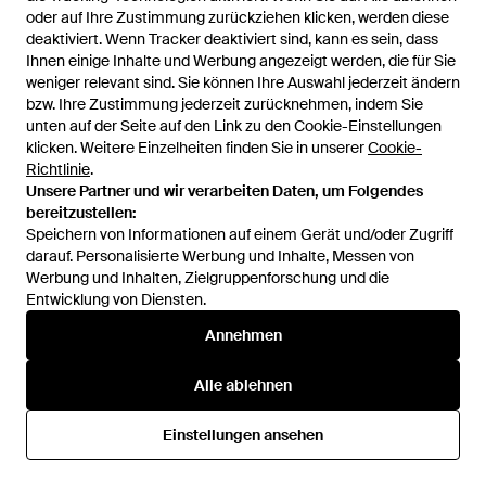
oder auf Ihre Zustimmung zurückziehen klicken, werden diese
oder auf Ihre Zustimmung zurückziehen klicken, werden diese
Gucci
Gucci
deaktiviert. Wenn Tracker deaktiviert sind, kann es sein, dass
deaktiviert. Wenn Tracker deaktiviert sind, kann es sein, dass
Band Aus Seide Mit Print - Blau
Band Aus Seidentwill Mit Print -
Ihnen einige Inhalte und Werbung angezeigt werden, die für Sie
Ihnen einige Inhalte und Werbung angezeigt werden, die für Sie
Blau
Von
Gucci
Von
Gucci
weniger relevant sind. Sie können Ihre Auswahl jederzeit ändern
weniger relevant sind. Sie können Ihre Auswahl jederzeit ändern
bzw. Ihre Zustimmung jederzeit zurücknehmen, indem Sie
bzw. Ihre Zustimmung jederzeit zurücknehmen, indem Sie
unten auf der Seite auf den Link zu den Cookie-Einstellungen
unten auf der Seite auf den Link zu den Cookie-Einstellungen
klicken. Weitere Einzelheiten finden Sie in unserer
klicken. Weitere Einzelheiten finden Sie in unserer
Cookie-
Cookie-
Richtlinie
Richtlinie
.
.
Unsere Partner und wir verarbeiten Daten, um Folgendes
Unsere Partner und wir verarbeiten Daten, um Folgendes
bereitzustellen:
bereitzustellen:
Speichern von Informationen auf einem Gerät und/oder Zugriff
Speichern von Informationen auf einem Gerät und/oder Zugriff
darauf. Personalisierte Werbung und Inhalte, Messen von
darauf. Personalisierte Werbung und Inhalte, Messen von
Werbung und Inhalten, Zielgruppenforschung und die
Werbung und Inhalten, Zielgruppenforschung und die
Entwicklung von Diensten.
Entwicklung von Diensten.
Annehmen
Annehmen
210 €
210 €
Alle ablehnen
Alle ablehnen
Gucci
Gucci
Band Aus Seidentwill Mit Print -
Band Aus Seidentwill Mit Print -
Einstellungen ansehen
Einstellungen ansehen
Schwarz
Blau
Von
Gucci
Von
Gucci