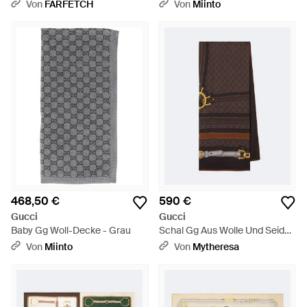
Monogramm - Blau
Von
FARFETCH
Von
Miinto
468,50 €
590 €
Gucci
Gucci
Baby Gg Woll-Decke - Grau
Schal Gg Aus Wolle Und Seide -
Braun
Von
Miinto
Von
Mytheresa