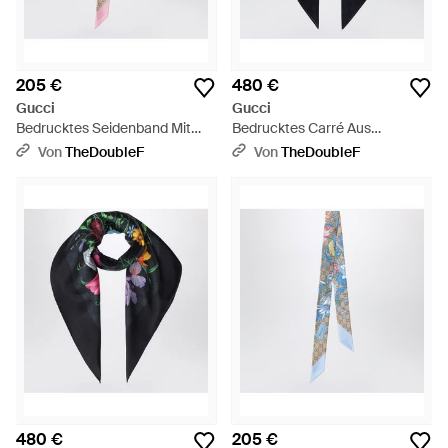
205 €
480 €
Gucci
Gucci
Bedrucktes Seidenband Mit
Bedrucktes Carré Aus
Flora-Motiv - Pink
Seidencrêpe - Schwarz
Von
TheDoubleF
Von
TheDoubleF
480 €
205 €