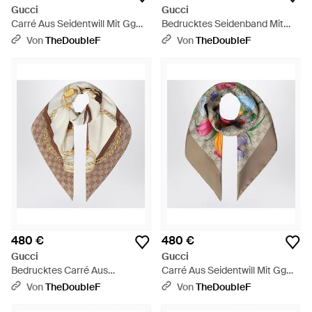
Gucci
Gucci
Carré Aus Seidentwill Mit Gg
Bedrucktes Seidenband Mit
Flora-Print - Schwarz
Flora-Motiv - Blau
Von
TheDoubleF
Von
TheDoubleF
480 €
480 €
Gucci
Gucci
Bedrucktes Carré Aus
Carré Aus Seidentwill Mit Gg
Seidencrêpe - Mettallic
Flora-Print - Grün
Von
TheDoubleF
Von
TheDoubleF