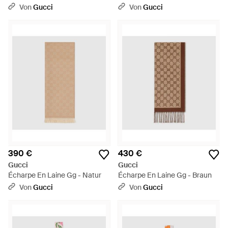
- Grün
- Natur
Von
Gucci
Von
Gucci
390 €
430 €
Gucci
Gucci
Écharpe En Laine Gg - Natur
Écharpe En Laine Gg - Braun
Von
Gucci
Von
Gucci