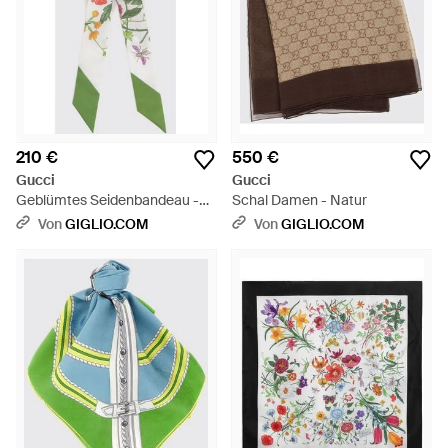
210 €
550 €
Gucci
Gucci
Geblümtes Seidenbandeau -
Schal Damen - Natur
Grün
Von
GIGLIO.COM
Von
GIGLIO.COM