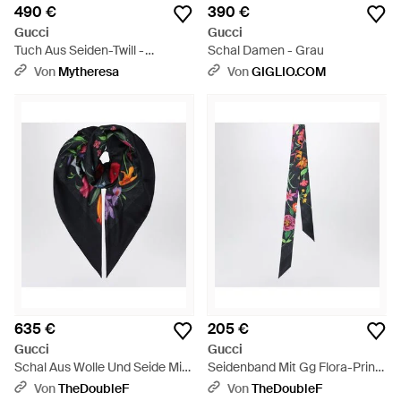
490 €
390 €
Gucci
Gucci
Tuch Aus Seiden-Twill -
Schal Damen - Grau
Mettallic
Von
Mytheresa
Von
GIGLIO.COM
635 €
205 €
Gucci
Gucci
Schal Aus Wolle Und Seide Mit
Seidenband Mit Gg Flora-Print
Blumenprint - Schwarz
- Weiß
Von
TheDoubleF
Von
TheDoubleF