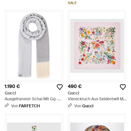
SALE
1.190 €
490 €
Gucci
Gucci
Ausgefranster Schal Mit Gg -
Vierecktuch Aus Seidentwill Mit
Weiß
Print - Pink
Von
FARFETCH
Von
Gucci