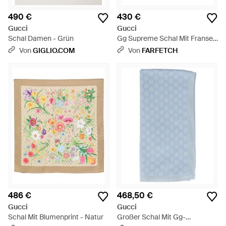
490 €
430 €
Gucci
Gucci
Schal Damen - Grün
Gg Supreme Schal Mit Fransen
- Mehrfarbig
Von
GIGLIO.COM
Von
FARFETCH
486 €
468,50 €
Gucci
Gucci
Schal Mit Blumenprint - Natur
Großer Schal Mit Gg-