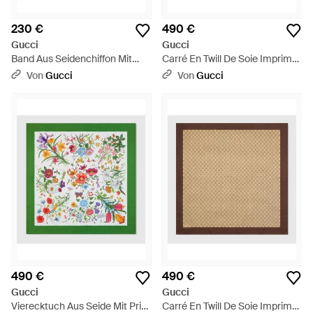
230 €
490 €
Gucci
Gucci
Band Aus Seidenchiffon Mit
Carré En Twill De Soie Imprimé
Print - Pink
- Braun
Von
Gucci
Von
Gucci
490 €
490 €
Gucci
Gucci
Vierecktuch Aus Seide Mit Print
Carré En Twill De Soie Imprimé