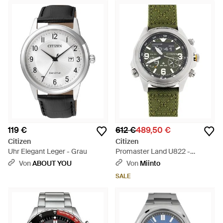
119 €
612 €
489,50 €
Citizen
Citizen
Uhr Elegant Leger - Grau
Promaster Land U822 -
Mettallic
Von
ABOUT YOU
Von
Miinto
SALE