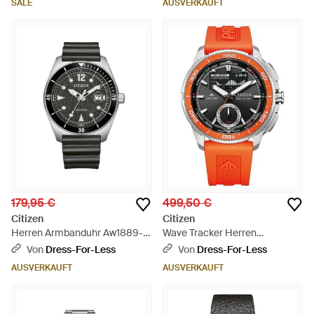
SALE
AUSVERKAUFT
179,95 €
499,50 €
Citizen
Citizen
Herren Armbanduhr Aw1889-
Wave Tracker Herren
00E - Schwarz
Armbanduhr Jv3000-13E -
Von
Dress-For-Less
Von
Dress-For-Less
Grau
AUSVERKAUFT
AUSVERKAUFT