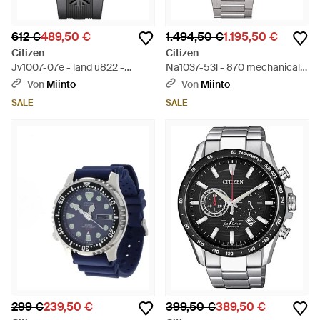
612 €
489,50 €
1.494,50 €
1.195,50 €
Citizen
Citizen
Jv1007-07e - land u822 -
Na1037-53l - 870 mechanical -
Mettallic
Mettallic
Von
Miinto
Von
Miinto
SALE
SALE
299 €
239,50 €
399,50 €
389,50 €