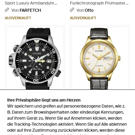
Sport Luxury Armbanduhr
Funkchronograph Promaster
40,5Mm - Grau
Skyhawk "Blue Angels" JY8078-
Von
FARFETCH
Von
Otto
01L - Mehrfarbig
AUSVERKAUFT
AUSVERKAUFT
Ihre Privatsphäre liegt uns am Herzen
Ihre Privatsphäre liegt uns am Herzen
515,10 €
183,20 €
Wir speichern und greifen auf personenbezogene Daten, wie z.
Wir speichern und greifen auf personenbezogene Daten, wie z.
Citizen
Citizen
B. Daten zum Browsingverhalten oder eindeutige Kennungen,
B. Daten zum Browsingverhalten oder eindeutige Kennungen,
Taucheruhr Promaster Eco-
Automatikuhr NY4058-79XC
auf Ihrem Gerät zu. Wenn Sie auf Annehmen klicken, werden
auf Ihrem Gerät zu. Wenn Sie auf Annehmen klicken, werden
Drive Aqualand 200m
NY4059-09AC - Mettallic
die Tracking-Technologien aktiviert. Wenn Sie auf Alle ablehnen
die Tracking-Technologien aktiviert. Wenn Sie auf Alle ablehnen
Von
Otto
Von
Otto
BN2036-14E - Schwarz
oder auf Ihre Zustimmung zurückziehen klicken, werden diese
oder auf Ihre Zustimmung zurückziehen klicken, werden diese
AUSVERKAUFT
AUSVERKAUFT