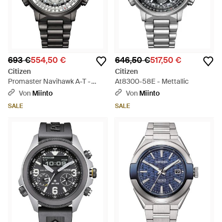
693 €
554,50 €
646,50 €
517,50 €
Citizen
Citizen
Promaster Navihawk A-T -
At8300-58E - Mettallic
Mettallic
Von
Miinto
Von
Miinto
SALE
SALE