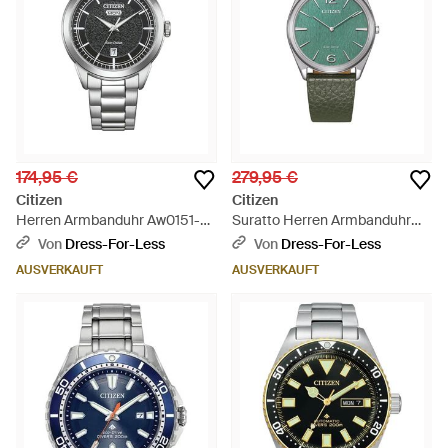
174,95 €
279,95 €
Citizen
Citizen
Herren Armbanduhr Aw0151-
Suratto Herren Armbanduhr
85Ec - Mettallic
Ar3120-32X - Grün
Von
Dress-For-Less
Von
Dress-For-Less
AUSVERKAUFT
AUSVERKAUFT