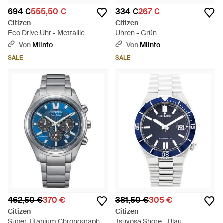
694 €
555,50 €
334 €
267 €
Citizen
Citizen
Eco Drive Uhr - Mettallic
Uhren - Grün
Von
Miinto
Von
Miinto
SALE
SALE
462,50 €
370 €
381,50 €
305 €
Citizen
Citizen
Super Titanium Chronograph -
Tsuyosa Shore - Blau