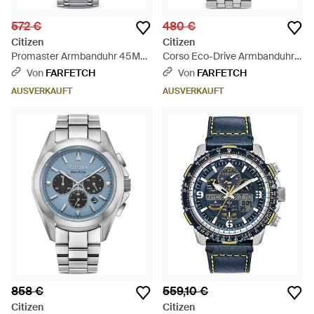
572 €
480 €
Citizen
Citizen
Promaster Armbanduhr 45Mm
Corso Eco-Drive Armbanduhr
- Grau
42Mm - Grau
Von
FARFETCH
Von
FARFETCH
AUSVERKAUFT
AUSVERKAUFT
858 €
559,10 €
Citizen
Citizen