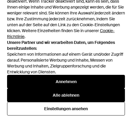
deaktiviert. Wenn Tracker deaktiviert sind, kann es sein, dass
deaktiviert. Wenn Tracker deaktiviert sind, kann es sein, dass
Ihnen einige Inhalte und Werbung angezeigt werden, die für Sie
Ihnen einige Inhalte und Werbung angezeigt werden, die für Sie
weniger relevant sind. Sie können Ihre Auswahl jederzeit ändern
weniger relevant sind. Sie können Ihre Auswahl jederzeit ändern
bzw. Ihre Zustimmung jederzeit zurücknehmen, indem Sie
bzw. Ihre Zustimmung jederzeit zurücknehmen, indem Sie
unten auf der Seite auf den Link zu den Cookie-Einstellungen
unten auf der Seite auf den Link zu den Cookie-Einstellungen
klicken. Weitere Einzelheiten finden Sie in unserer
klicken. Weitere Einzelheiten finden Sie in unserer
Cookie-
Cookie-
Richtlinie
Richtlinie
.
.
Unsere Partner und wir verarbeiten Daten, um Folgendes
Unsere Partner und wir verarbeiten Daten, um Folgendes
bereitzustellen:
bereitzustellen:
Speichern von Informationen auf einem Gerät und/oder Zugriff
Speichern von Informationen auf einem Gerät und/oder Zugriff
darauf. Personalisierte Werbung und Inhalte, Messen von
darauf. Personalisierte Werbung und Inhalte, Messen von
Werbung und Inhalten, Zielgruppenforschung und die
Werbung und Inhalten, Zielgruppenforschung und die
Entwicklung von Diensten.
Entwicklung von Diensten.
329,95 €
259,95 €
Annehmen
Annehmen
Citizen
Citizen
Tsuyosa Shore Herren
Herren Armbanduhr At2566-
Alle ablehnen
Alle ablehnen
Armbanduhr Nj0232-53X -
88E - Grau
Von
Dress-For-Less
Von
Dress-For-Less
Mettallic
AUSVERKAUFT
Einstellungen ansehen
Einstellungen ansehen
AUSVERKAUFT