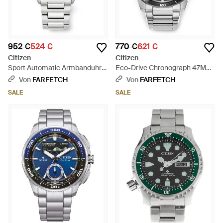
952 €
524 €
770 €
621 €
Citizen
Citizen
Sport Automatic Armbanduhr
Eco-Drive Chronograph 47Mm
42Mm - Grau
- Grau
Von
FARFETCH
Von
FARFETCH
SALE
SALE