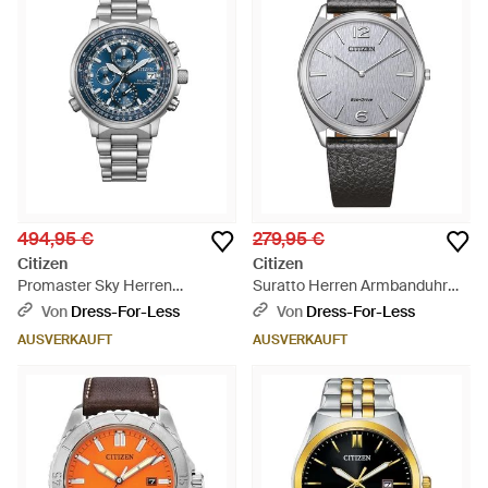
494,95 €
279,95 €
Citizen
Citizen
Promaster Sky Herren
Suratto Herren Armbanduhr
Armbanduhr At8300-58L -
Ar3120-16A - Grau
Von
Dress-For-Less
Von
Dress-For-Less
Blau
AUSVERKAUFT
AUSVERKAUFT