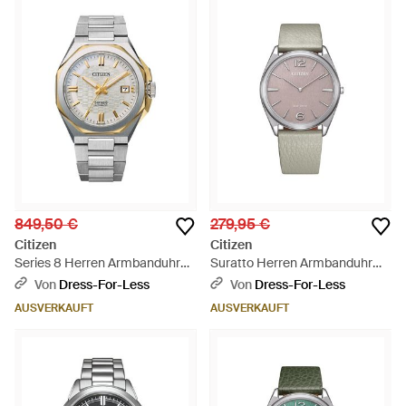
849,50 €
279,95 €
Citizen
Citizen
Series 8 Herren Armbanduhr
Suratto Herren Armbanduhr
Nb6084-50A - Mettallic
Ar3120-41X - Grau
Von
Dress-For-Less
Von
Dress-For-Less
AUSVERKAUFT
AUSVERKAUFT