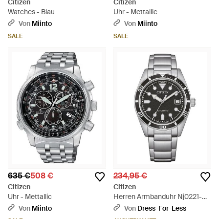
Citizen
Citizen
Watches - Blau
Uhr - Mettallic
Von
Miinto
Von
Miinto
SALE
SALE
635 €
508 €
234,95 €
Citizen
Citizen
Uhr - Mettallic
Herren Armbanduhr Nj0221-
50E - Grau
Von
Miinto
Von
Dress-For-Less