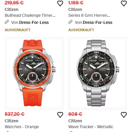
219,95 €
1.159 €
Citizen
Citizen
Bullhead Challenge Timer
Series 8 Gmt Herren
Herren Armbanduhr An3660-
Armbanduhr Nb6034-58L -
Von
Dress-For-Less
Von
Dress-For-Less
81A - Mettallic
Grau
AUSVERKAUFT
AUSVERKAUFT
537,20 €
608 €
Citizen
Citizen
Watches - Orange
Wave Tracker - Mettallic