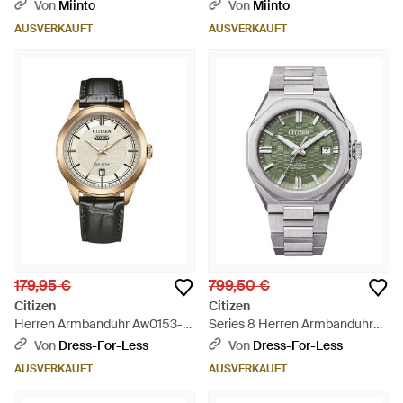
Von
Miinto
Von
Miinto
AUSVERKAUFT
AUSVERKAUFT
179,95 €
799,50 €
Citizen
Citizen
Herren Armbanduhr Aw0153-
Series 8 Herren Armbanduhr
04Ac - Mettallic
Nb6080-51W - Grau
Von
Dress-For-Less
Von
Dress-For-Less
AUSVERKAUFT
AUSVERKAUFT