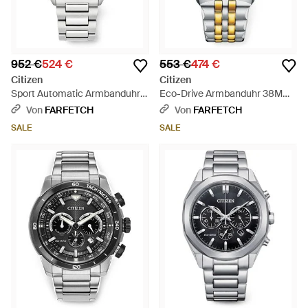
952 €
524 €
553 €
474 €
Citizen
Citizen
Sport Automatic Armbanduhr
Eco-Drive Armbanduhr 38Mm
42Mm - Grau
- Mettallic
Von
FARFETCH
Von
FARFETCH
SALE
SALE