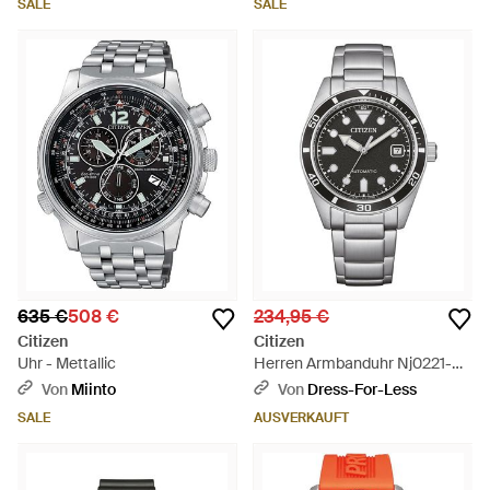
SALE
SALE
635 €
508 €
234,95 €
Citizen
Citizen
Uhr - Mettallic
Herren Armbanduhr Nj0221-
50E - Grau
Von
Miinto
Von
Dress-For-Less
SALE
AUSVERKAUFT