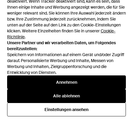
deaktiviert. Wenn Tracker deaktiviert sind, kann es sein, dass
deaktiviert. Wenn Tracker deaktiviert sind, kann es sein, dass
Ihnen einige Inhalte und Werbung angezeigt werden, die für Sie
Ihnen einige Inhalte und Werbung angezeigt werden, die für Sie
weniger relevant sind. Sie können Ihre Auswahl jederzeit ändern
weniger relevant sind. Sie können Ihre Auswahl jederzeit ändern
bzw. Ihre Zustimmung jederzeit zurücknehmen, indem Sie
bzw. Ihre Zustimmung jederzeit zurücknehmen, indem Sie
unten auf der Seite auf den Link zu den Cookie-Einstellungen
unten auf der Seite auf den Link zu den Cookie-Einstellungen
klicken. Weitere Einzelheiten finden Sie in unserer
klicken. Weitere Einzelheiten finden Sie in unserer
Cookie-
Cookie-
Richtlinie
Richtlinie
.
.
Unsere Partner und wir verarbeiten Daten, um Folgendes
Unsere Partner und wir verarbeiten Daten, um Folgendes
bereitzustellen:
bereitzustellen:
Speichern von Informationen auf einem Gerät und/oder Zugriff
Speichern von Informationen auf einem Gerät und/oder Zugriff
darauf. Personalisierte Werbung und Inhalte, Messen von
darauf. Personalisierte Werbung und Inhalte, Messen von
Werbung und Inhalten, Zielgruppenforschung und die
Werbung und Inhalten, Zielgruppenforschung und die
Entwicklung von Diensten.
Entwicklung von Diensten.
329,95 €
259,95 €
Annehmen
Annehmen
Citizen
Citizen
Tsuyosa Shore Herren
Herren Armbanduhr At2566-
Alle ablehnen
Alle ablehnen
Armbanduhr Nj0232-53X -
88E - Grau
Von
Dress-For-Less
Von
Dress-For-Less
Mettallic
AUSVERKAUFT
Einstellungen ansehen
Einstellungen ansehen
AUSVERKAUFT