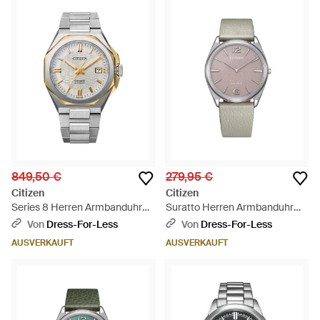
849,50 €
279,95 €
Citizen
Citizen
Series 8 Herren Armbanduhr
Suratto Herren Armbanduhr
Nb6084-50A - Mettallic
Ar3120-41X - Grau
Von
Dress-For-Less
Von
Dress-For-Less
AUSVERKAUFT
AUSVERKAUFT