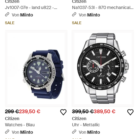
Citizen
Citizen
Jv1007-07e - land u822 -
Na1037-53l - 870 mechanical -
Mettallic
Mettallic
Von
Miinto
Von
Miinto
SALE
SALE
299 €
239,50 €
399,50 €
389,50 €
Citizen
Citizen
Watches - Blau
Uhr - Mettallic
Von
Miinto
Von
Miinto