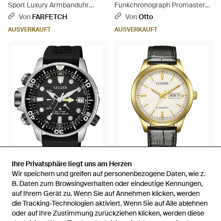
Sport Luxury Armbanduhr
Funkchronograph Promaster
40,5Mm - Grau
Skyhawk "Blue Angels" JY8078-
Von
FARFETCH
Von
Otto
01L - Mehrfarbig
AUSVERKAUFT
AUSVERKAUFT
Ihre Privatsphäre liegt uns am Herzen
Ihre Privatsphäre liegt uns am Herzen
515,10 €
183,20 €
Wir speichern und greifen auf personenbezogene Daten, wie z.
Wir speichern und greifen auf personenbezogene Daten, wie z.
Citizen
Citizen
B. Daten zum Browsingverhalten oder eindeutige Kennungen,
B. Daten zum Browsingverhalten oder eindeutige Kennungen,
Taucheruhr Promaster Eco-
Automatikuhr NY4058-79XC
auf Ihrem Gerät zu. Wenn Sie auf Annehmen klicken, werden
auf Ihrem Gerät zu. Wenn Sie auf Annehmen klicken, werden
Drive Aqualand 200m
NY4059-09AC - Mettallic
die Tracking-Technologien aktiviert. Wenn Sie auf Alle ablehnen
die Tracking-Technologien aktiviert. Wenn Sie auf Alle ablehnen
Von
Otto
Von
Otto
BN2036-14E - Schwarz
oder auf Ihre Zustimmung zurückziehen klicken, werden diese
oder auf Ihre Zustimmung zurückziehen klicken, werden diese
AUSVERKAUFT
AUSVERKAUFT