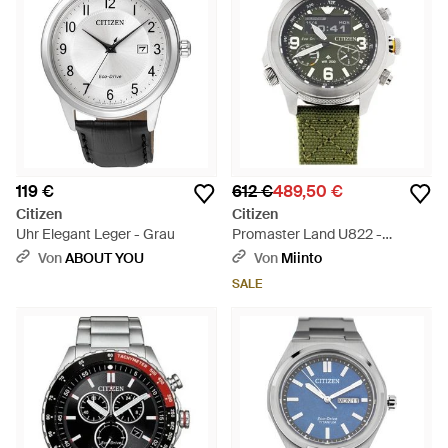
119 €
612 €
489,50 €
Citizen
Citizen
Uhr Elegant Leger - Grau
Promaster Land U822 -
Mettallic
Von
ABOUT YOU
Von
Miinto
SALE