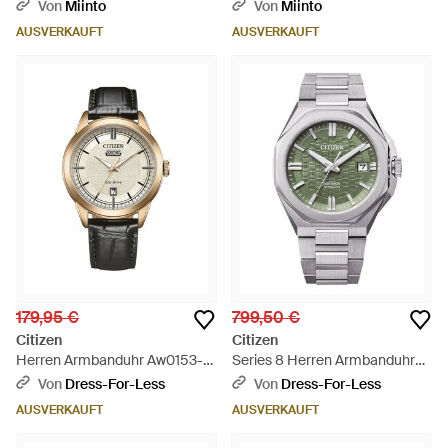
Von
Miinto
Von
Miinto
AUSVERKAUFT
AUSVERKAUFT
179,95 €
799,50 €
Citizen
Citizen
Herren Armbanduhr Aw0153-
Series 8 Herren Armbanduhr
04Ac - Mettallic
Nb6080-51W - Grau
Von
Dress-For-Less
Von
Dress-For-Less
AUSVERKAUFT
AUSVERKAUFT