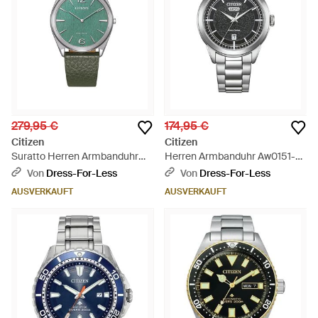
279,95 €
174,95 €
Citizen
Citizen
Suratto Herren Armbanduhr
Herren Armbanduhr Aw0151-
Ar3120-32X - Grün
85Ec - Mettallic
Von
Dress-For-Less
Von
Dress-For-Less
AUSVERKAUFT
AUSVERKAUFT