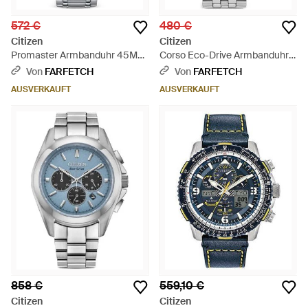
572 €
480 €
Citizen
Citizen
Promaster Armbanduhr 45Mm
Corso Eco-Drive Armbanduhr
- Grau
42Mm - Grau
Von
FARFETCH
Von
FARFETCH
AUSVERKAUFT
AUSVERKAUFT
858 €
559,10 €
Citizen
Citizen