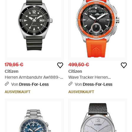
179,95 €
499,50 €
Citizen
Citizen
Herren Armbanduhr Aw1889-
Wave Tracker Herren
00E - Schwarz
Armbanduhr Jv3000-13E -
Von
Dress-For-Less
Von
Dress-For-Less
Grau
AUSVERKAUFT
AUSVERKAUFT