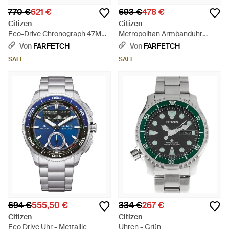
770 €
621 €
693 €
478 €
Citizen
Citizen
Eco-Drive Chronograph 47Mm
Metropolitan Armbanduhr
- Grau
41Mm - Grau
Von
FARFETCH
Von
FARFETCH
SALE
SALE
694 €
555,50 €
334 €
267 €
Citizen
Citizen
Eco Drive Uhr - Mettallic
Uhren - Grün