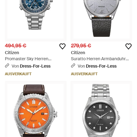
494,95 €
279,95 €
Citizen
Citizen
Promaster Sky Herren
Suratto Herren Armbanduhr
Armbanduhr At8300-58L -
Ar3120-16A - Grau
Von
Dress-For-Less
Von
Dress-For-Less
Blau
AUSVERKAUFT
AUSVERKAUFT