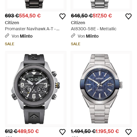
693 €
554,50 €
646,50 €
517,50 €
Citizen
Citizen
Promaster Navihawk A-T -
At8300-58E - Mettallic
Mettallic
Von
Miinto
Von
Miinto
SALE
SALE
612 €
489,50 €
1.494,50 €
1.195,50 €