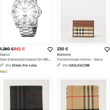
1.260 €
882 €
230 €
Gucci
Burberry
Dive Edelstahlarmband Uhr Mit
Portemonnaie Herren - Natur
Weißem Zifferblatt Für Herren -
Von
Dress-For-Less
Von
GIGLIO.COM
Mettallic
SALE