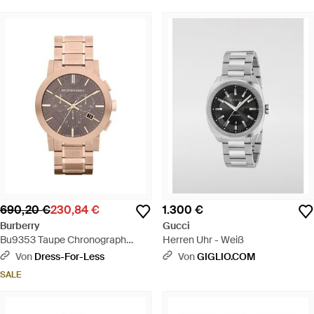
690,20 €
230,84 €
1.300 €
Burberry
Gucci
Bu9353 Taupe Chronograph
Herren Uhr - Weiß
Zifferblatt Rose Plattiert Stahl
Von
Dress-For-Less
Von
GIGLIO.COM
Herrenuhr - Pink
SALE