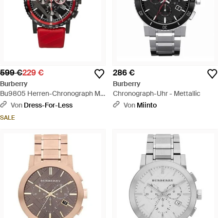
599 €
229 €
286 €
Burberry
Burberry
Bu9805 Herren-Chronograph Mit
Chronograph-Uhr - Mettallic
42 Mm Rotem Armband - Rot
Von
Dress-For-Less
Von
Miinto
SALE