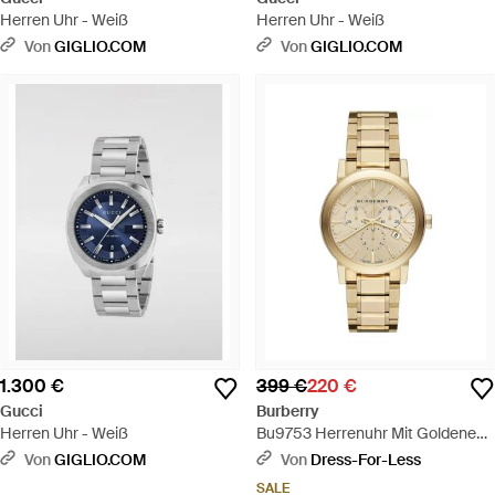
Herren Uhr - Weiß
Herren Uhr - Weiß
Von
GIGLIO.COM
Von
GIGLIO.COM
1.300 €
399 €
220 €
Gucci
Burberry
Herren Uhr - Weiß
Bu9753 Herrenuhr Mit Goldenem
Zifferblatt Und Chronograph -
Von
GIGLIO.COM
Von
Dress-For-Less
Mettallic
SALE