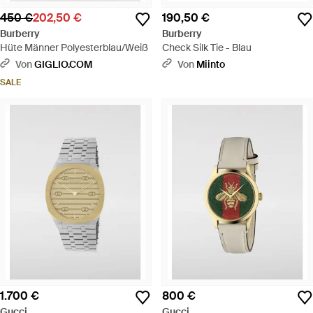
450 €
202,50 €
190,50 €
Burberry
Burberry
Hüte Männer Polyesterblau/Weiß
Check Silk Tie - Blau
Von
GIGLIO.COM
Von
Miinto
SALE
1.700 €
800 €
Gucci
Gucci