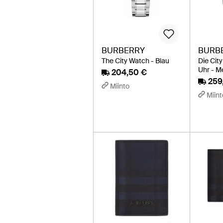
BURBERRY
BURB
The City Watch - Blau
Die Cit
Uhr - Me
204,50 €
259
Miinto
Miint