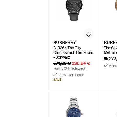
BURBERRY
BURB
Bu9364 The City
The Cit
Chronograph Herrenuhr
Mettalli
- Schwarz
272
574,20 €
230,84 €
Miint
(um 60% reduziert)
Dress-for-Less
SALE