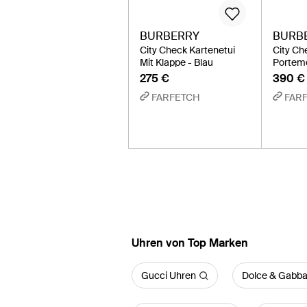
BURBERRY
BURB
City Check Kartenetui
City Ch
Mit Klappe - Blau
Portem
275 €
390 €
FARFETCH
FAR
Uhren von Top Marken
Gucci Uhren
Dolce & Gabba