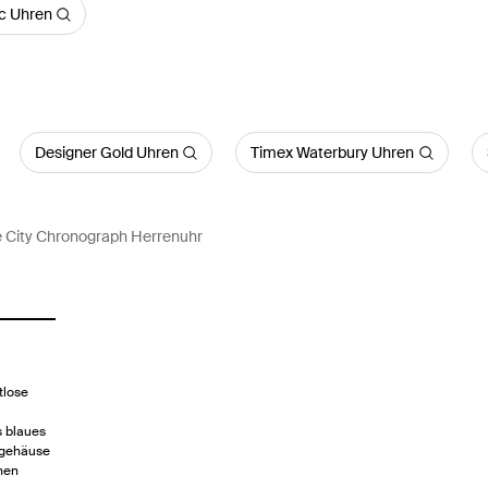
c Uhren
Designer Gold Uhren
Timex Waterbury Uhren
 City Chronograph Herrenuhr
tlose
s blaues
hlgehäuse
nen