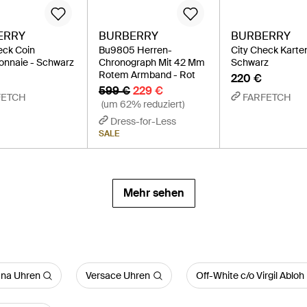
ERRY
BURBERRY
BURBERRY
eck Coin
Bu9805 Herren-
City Check Karten
onnaie - Schwarz
Chronograph Mit 42 Mm
Schwarz
Rotem Armband - Rot
220 €
599 €
229 €
FETCH
FARFETCH
(um 62% reduziert)
Dress-for-Less
SALE
Mehr sehen
na Uhren
Versace Uhren
Off-White c/o Virgil Abloh