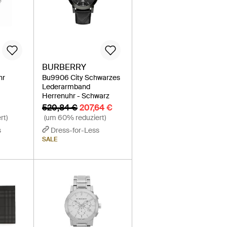
BURBERRY
hr
Bu9906 City Schwarzes
Lederarmband
Herrenuhr - Schwarz
520,84 €
207,64 €
rt)
(um 60% reduziert)
s
Dress-for-Less
SALE