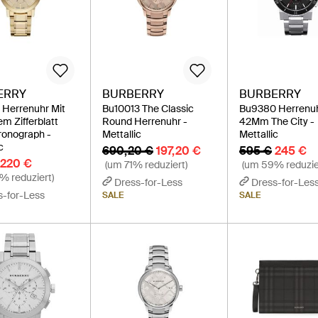
ERRY
BURBERRY
BURBERRY
Herrenuhr Mit
Bu10013 The Classic
Bu9380 Herrenu
m Zifferblatt
Round Herrenuhr -
42Mm The City -
ronograph -
Mettallic
Mettallic
c
690,20 €
197,20 €
595 €
245 €
220 €
(um 71% reduziert)
(um 59% reduzie
% reduziert)
Dress-for-Less
Dress-for-Les
s-for-Less
SALE
SALE