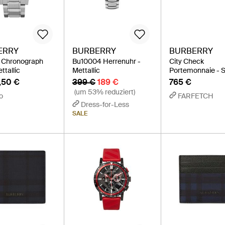
ERRY
BURBERRY
BURBERRY
y Chronograph
Bu10004 Herrenuhr -
City Check
ttallic
Mettallic
Portemonnaie - 
,50 €
399 €
189 €
765 €
(um 53% reduziert)
o
FARFETCH
Dress-for-Less
SALE