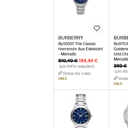
BURBERRY
BURB
Bu10007 The Classic
Bu9753 
Herrenuhr Aus Edelstahl
Goldene
- Mettallic
Und Ch
Mettalli
510,40 €
184,44 €
399 €
(um 64% reduziert)
(um 45
Dress-for-Less
Dres
SALE
SALE