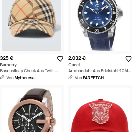
325 €
2.032 €
Burberry
Gucci
Baseballcap Check Aus Twill -
Armbanduhr Aus Edelstahl 40Mm
Natur
- Blau
Von
Mytheresa
Von
FARFETCH