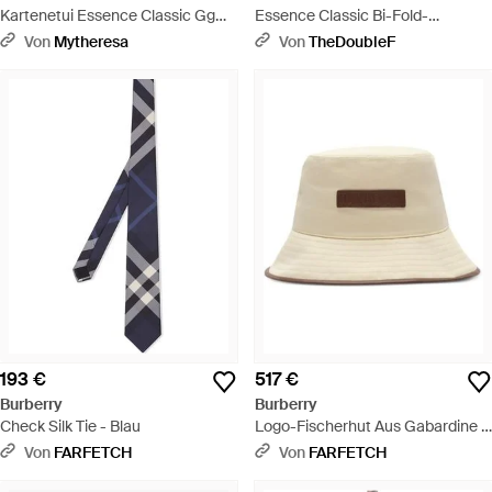
Kartenetui Essence Classic Gg
Essence Classic Bi-Fold-
Aus Canvas - Grün
Geldbörse Aus Gg-Canvas -
Von
Mytheresa
Von
TheDoubleF
Mettallic
193 €
517 €
Burberry
Burberry
Check Silk Tie - Blau
Logo-Fischerhut Aus Gabardine -
Natur
Von
FARFETCH
Von
FARFETCH