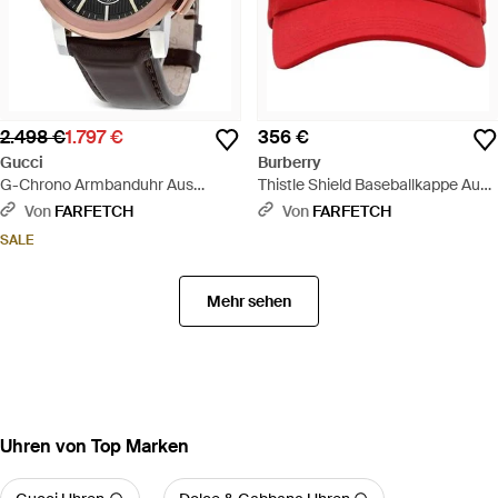
2.498 €
1.797 €
356 €
Gucci
Burberry
G-Chrono Armbanduhr Aus
Thistle Shield Baseballkappe Aus
Edelstahl 44Mm - Grau
Gabardine - Rot
Von
FARFETCH
Von
FARFETCH
SALE
Mehr sehen
Uhren von Top Marken