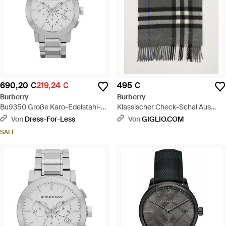
690,20 €
219,24 €
495 €
Burberry
Burberry
Bu9350 Große Karo-Edelstahl-
Klassischer Check-Schal Aus
Armband Herrenuhr - Mettallic
Reinem Kaschmir Mit
Von
Dress-For-Less
Von
GIGLIO.COM
Fransenrändern - Grau
SALE