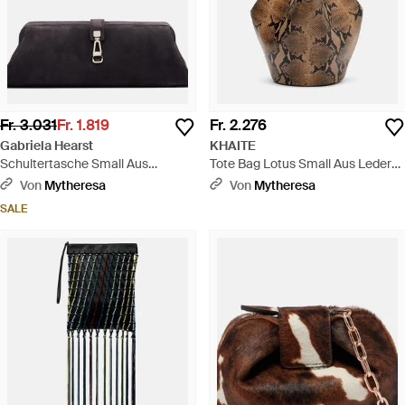
Fr. 3.031
Fr. 1.819
Fr. 2.276
Gabriela Hearst
KHAITE
Schultertasche Small Aus
Tote Bag Lotus Small Aus Leder
Veloursleder - Schwarz
Und Veloursleder - Braun
Von
Mytheresa
Von
Mytheresa
SALE