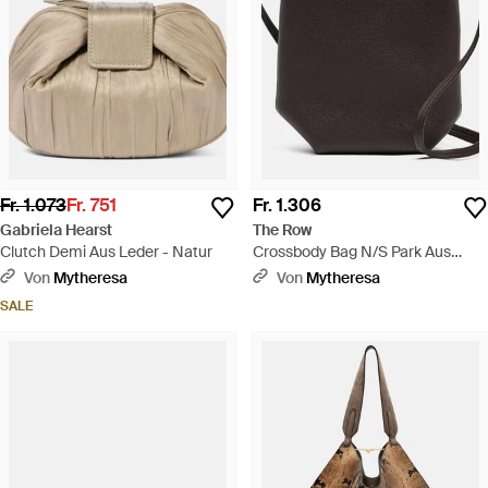
Fr. 1.073
Fr. 751
Fr. 1.306
Gabriela Hearst
The Row
Clutch Demi Aus Leder - Natur
Crossbody Bag N/S Park Aus
Leder - Schwarz
Von
Mytheresa
Von
Mytheresa
SALE