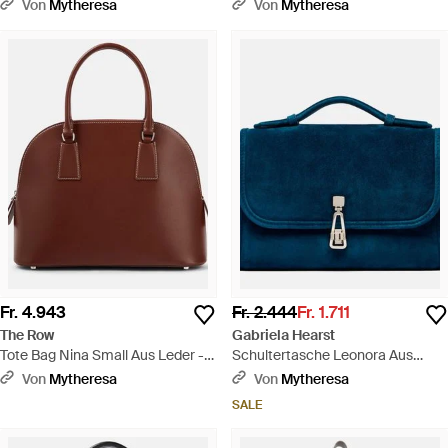
Schwarz
Leder - Schwarz
Von
Mytheresa
Von
Mytheresa
Fr. 4.943
Fr. 2.444
Fr. 1.711
The Row
Gabriela Hearst
Tote Bag Nina Small Aus Leder -
Schultertasche Leonora Aus
Braun
Veloursleder - Blau
Von
Mytheresa
Von
Mytheresa
SALE