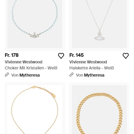
präsentiert. Schlüpfen Sie eine der auffälligen Halsketten von
Vivienne Westwood an und verleihen Sie Ihrem Look einen
Ausdrucksschwerpunkt.
Fr. 178
Fr. 145
Vivienne Westwood
Vivienne Westwood
Choker Mit Kristallen - Weiß
Halskette Ariella - Weiß
Von
Mytheresa
Von
Mytheresa