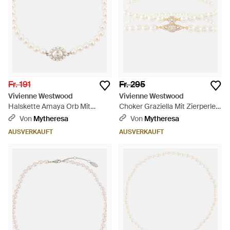
Fr. 191
Fr. 295
Vivienne Westwood
Vivienne Westwood
Halskette Amaya Orb Mit
Choker Graziella Mit Zierperlen
Zierperlen - Weiß
- Natur
Von
Mytheresa
Von
Mytheresa
AUSVERKAUFT
AUSVERKAUFT