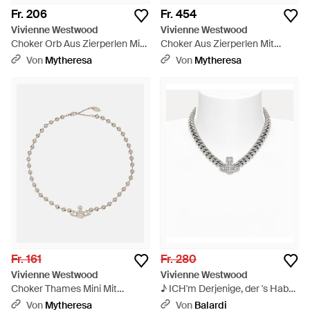
Fr. 206
Fr. 454
Vivienne Westwood
Vivienne Westwood
Choker Orb Aus Zierperlen Mit
Choker Aus Zierperlen Mit
Kristallen - Weiß
Kristallen - Weiß
Von
Mytheresa
Von
Mytheresa
Fr. 161
Fr. 280
Vivienne Westwood
Vivienne Westwood
Choker Thames Mini Mit
♪ ICH'm Derjenige, der 's Habe
Kristallen - Mettallic
die Kraft ♪ - Mettallic
Von
Mytheresa
Von
Balardi