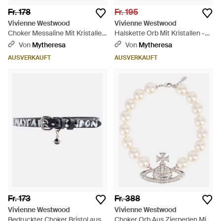
Fr. 178
Fr. 195
Vivienne Westwood
Vivienne Westwood
Choker Messaline Mit Kristallen
Halskette Orb Mit Kristallen -
- Weiß
Mettallic
Von
Mytheresa
Von
Mytheresa
AUSVERKAUFT
AUSVERKAUFT
Fr. 173
Fr. 388
Vivienne Westwood
Vivienne Westwood
Bedruckter Choker Bristol aus
Choker Orb Aus Zierperlen Mit