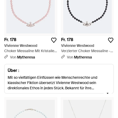
Fr. 178
Fr. 178
Vivienne Westwood
Vivienne Westwood
Choker Messaline Mit Kristallen
Verzierter Choker Messaline -
- Weiß
Mettallic
Von
Mytheresa
Von
Mytheresa
Über :
Mit so vielfältigen Einflüssen wie Menschenrechte und
klassischer Fiktion übersetzt Vivienne Westwood sein
direktionales Ethos in jedes Stück. Bekannt für ihre
Handwerkskunst und Punkwurzeln, übersetzt die rebellische
Marke diese beiden in ihre Halsketten. Erwarten Sie, viele
Interpretationen der ikonischen Vivienne Westwood Kugel zu
sehen, sei es als Diamantanhänger, aus verschiedenen
farbigen Steinen gefertigt oder in einem Kronleuchter Stil