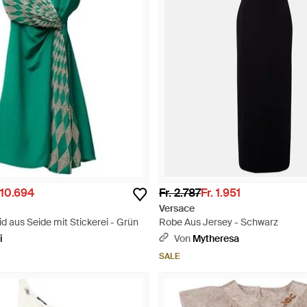
 10.694
Fr. 2.787
Fr. 1.951
Versace
d aus Seide mit Stickerei - Grün
Robe Aus Jersey - Schwarz
i
Von
Mytheresa
SALE