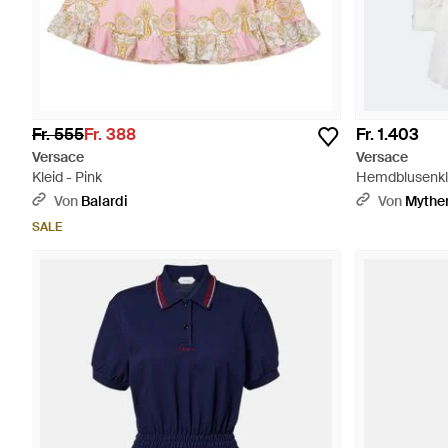
Fr. 555
Fr. 388
Fr. 1.403
Versace
Versace
Kleid - Pink
Hemdblusenkl
Von
Balardi
Von
Mythe
SALE