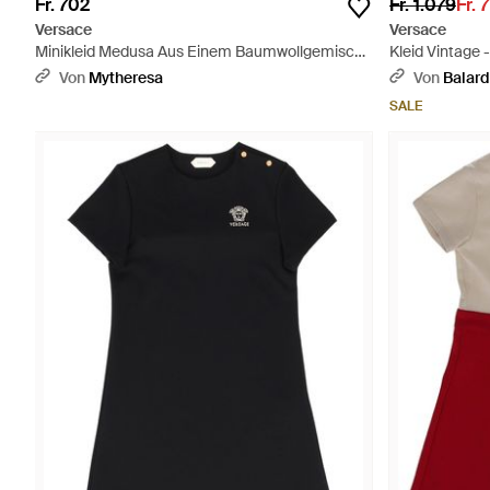
Fr. 702
Fr. 1.079
Fr. 
Versace
Versace
Minikleid Medusa Aus Einem Baumwollgemisch
Kleid Vintage 
- Blau
Von
Mytheresa
Von
Balard
SALE