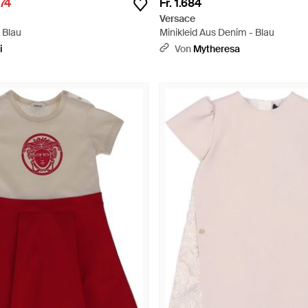
774
Fr. 1.684
Versace
- Blau
Minikleid Aus Denim - Blau
i
Von
Mytheresa