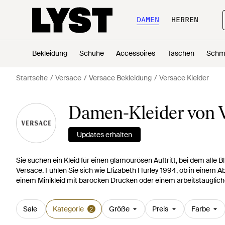
DAMEN
HERREN
Bekleidung
Schuhe
Accessoires
Taschen
Schm
Startseite
Versace
Versace Bekleidung
Versace Kleider
Damen-Kleider von 
Updates erhalten
Sie suchen ein Kleid für einen glamourösen Auftritt, bei dem alle B
Versace. Fühlen Sie sich wie Elizabeth Hurley 1994, ob in einem A
einem Minikleid mit barocken Drucken oder einem arbeitstauglichen
Sale
Kategorie
Größe
Preis
Farbe
2