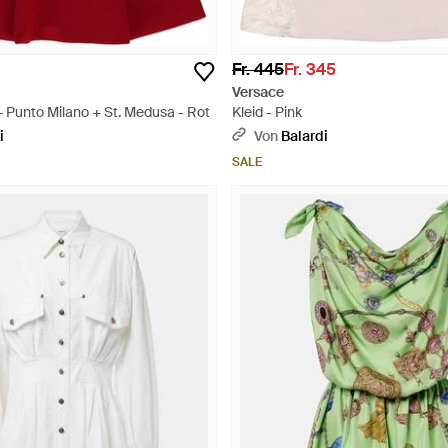
Fr. 445
Fr. 345
Versace
 Punto Milano + St. Medusa - Rot
Kleid - Pink
i
Von
Balardi
SALE