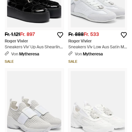
Fr. 1.121
Fr. 897
Fr. 888
Fr. 533
Roger Vivier
Roger Vivier
Sneakers Viv' Up Aus Shearling
Sneakers Viv Low Aus Satin Mit
Und Lackleder - Schwarz
Veloursleder - Weiß
Von
Mytheresa
Von
Mytheresa
SALE
SALE