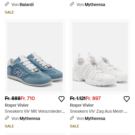
Schnalle - Weiß
Schwarz
Von
Balardi
Von
Mytheresa
SALE
Fr. 888
Fr. 710
Fr. 1.121
Fr. 897
Roger Vivier
Roger Vivier
Sneakers Viv' Mit Veloursleder -
Sneakers Viv' Zag Aus Mesh Mit
Blau
Leder - Weiß
Von
Mytheresa
Von
Mytheresa
SALE
SALE