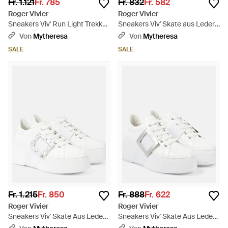
Fr. 1.121
Fr. 785
Fr. 832
Fr. 582
Roger Vivier
Roger Vivier
Sneakers Viv' Run Light Trekky
Sneakers Viv' Skate aus Leder -
- Weiß
Weiß
Von
Mytheresa
Von
Mytheresa
SALE
SALE
Fr. 1.215
Fr. 850
Fr. 888
Fr. 622
Roger Vivier
Roger Vivier
Sneakers Viv' Skate Aus Leder -
Sneakers Viv' Skate Aus Leder -
Weiß
Weiß