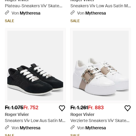
Plateau-Sneakers Viv' Skate
Sneakers Viv Low Aus Satin Mit
Mit Kristallen - Weiß
Leder - Natur
Von
Mytheresa
Von
Mytheresa
SALE
SALE
Fr. 1.075
Fr. 752
Fr. 1.261
Fr. 883
Roger Vivier
Roger Vivier
Sneakers Viv Low Aus Satin Mit
Verzierte Sneakers Viv' Skate
Veloursleder - Schwarz
Aus Leder - Weiß
Von
Mytheresa
Von
Mytheresa
SALE
SALE