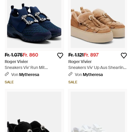
Fr. 1.075
Fr. 860
Fr. 1.121
Fr. 897
Roger Vivier
Roger Vivier
Sneakers Viv' Run Mit
Sneakers Viv' Up Aus Shearling
Veloursleder - Blau
Und Veloursleder - Braun
Von
Mytheresa
Von
Mytheresa
SALE
SALE