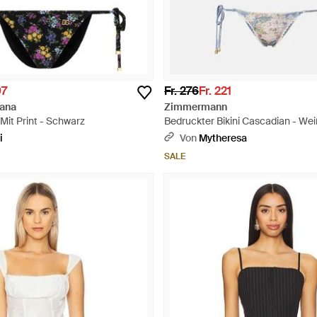
97
Fr. 276
Fr. 221
ana
Zimmermann
 Mit Print - Schwarz
Bedruckter Bikini Cascadian - We
i
Von
Mytheresa
SALE