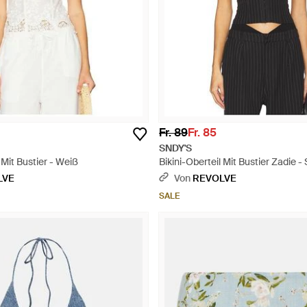
Fr. 89
Fr. 85
SNDY'S
 Mit Bustier - Weiß
Bikini-Oberteil Mit Bustier Zadie 
LVE
Von
REVOLVE
SALE