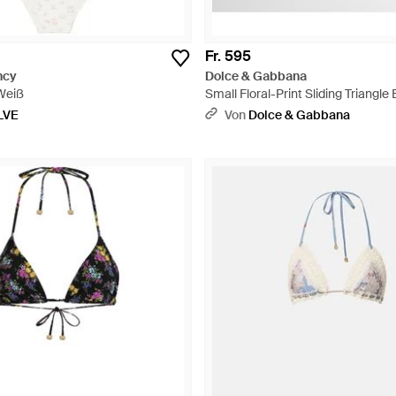
Fr. 595
ncy
Dolce & Gabbana
 Weiß
Small Floral-Print Sliding Triangle 
LVE
Von
Dolce & Gabbana