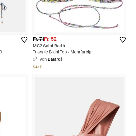
Fr. 71
Fr. 52
MC2 Saint Barth
iß
Triangle Bikini Top - Mehrfarbig
Von
Balardi
SALE