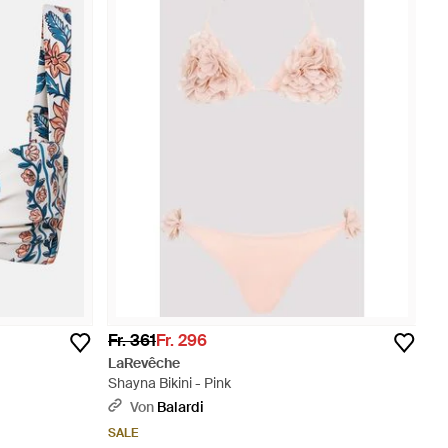
Fr. 361
Fr. 296
LaRevêche
Shayna Bikini - Pink
Von
Balardi
SALE