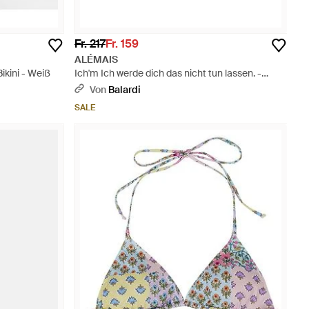
Fr. 217
Fr. 159
ALÉMAIS
Bikini - Weiß
Ich'm Ich werde dich das nicht tun lassen. -
Mettallic
Von
Balardi
SALE