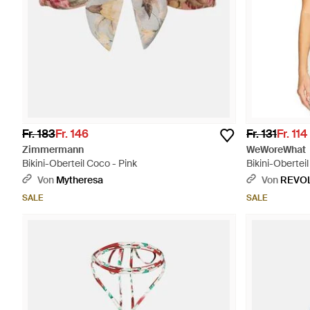
Fr. 183
Fr. 146
Fr. 131
Fr. 114
Zimmermann
WeWoreWhat
Bikini-Oberteil Coco - Pink
Bikini-Oberteil
Von
Mytheresa
Von
REVO
SALE
SALE