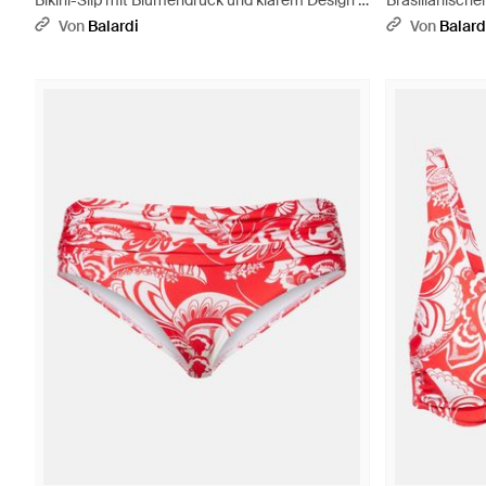
Bikini-Slip mit Blumendruck und klarem Design -
Brasilianische
Lila
und minimalist
Von
Balardi
Von
Balard