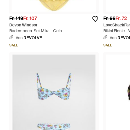
Fr. 149
Fr. 107
Fr. 98
Fr. 72
Devon Windsor
LoveShackFa
Bademoden-Set Mika - Gelb
Bikini Finnie -
Von
REVOLVE
Von
REVO
SALE
SALE