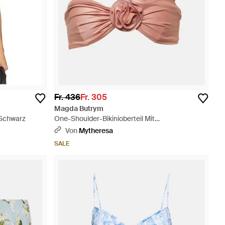
Fr. 436
Fr. 305
Magda Butrym
- Schwarz
One-Shoulder-Bikinioberteil Mit
Blumenapplikation - Pink
Von
Mytheresa
SALE