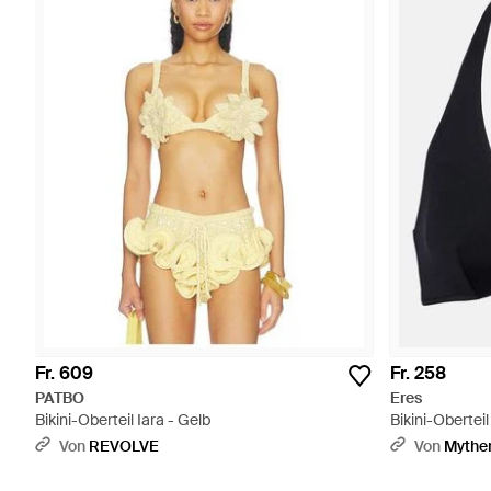
Fr. 609
Fr. 258
PATBO
Eres
Bikini-Oberteil Iara - Gelb
Bikini-Obertei
Von
REVOLVE
Von
Mythe