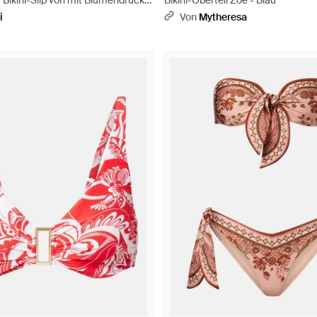
r Bikini-Slip von mit Blumendruck
Bikini-Oberteil Zoe - Blau
ischem Design - Lila
i
Von
Mytheresa