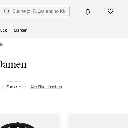
uck
Marken
is
r Damen
Farbe
Alle Filter löschen