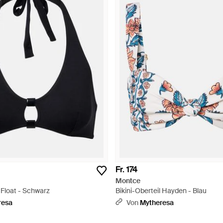
Fr. 174
Montce
l Float - Schwarz
Bikini-Oberteil Hayden - Blau
resa
Von
Mytheresa